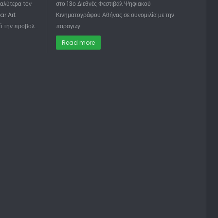
αλύτερα τον
στο 13ο Διεθνές Φεστιβάλ Ψηφιακού
ar Art
Κινηματογράφου Αθήνας σε συνομιλία με την
ό την προβολ…
παραγωγ…
Read more