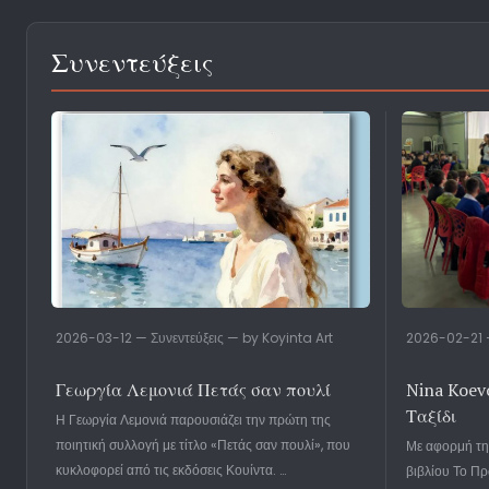
Συνεντεύξεις
2026-03-12 — Συνεντεύξεις — by Koyinta Art
2026-02-21 —
Γεωργία Λεμονιά Πετάς σαν πουλί
Nina Koev
Ταξίδι
Η Γεωργία Λεμονιά παρουσιάζει την πρώτη της
ποιητική συλλογή με τίτλο «Πετάς σαν πουλί», που
Με αφορμή την
κυκλοφορεί από τις εκδόσεις Κουίντα. …
βιβλίου Το Πρ