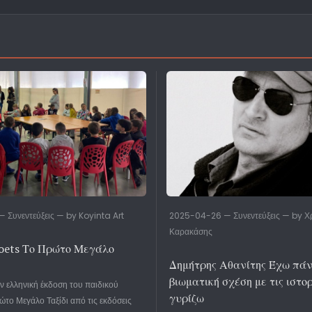
 Συνεντεύξεις — by Koyinta Art
2025-04-26 — Συνεντεύξεις — by Χ
Καρακάσης
oets Το Πρώτο Μεγάλο
Δημήτρης Αθανίτης Έχω πάν
βιωματική σχέση με τις ιστο
 ελληνική έκδοση του παιδικού
γυρίζω
ώτο Μεγάλο Ταξίδι από τις εκδόσεις