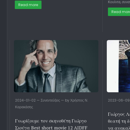
Κουίντα, συν
Read more
Read mor
2024-01-02 — Συνεντεύξεις — by Χρήστος Ν.
2023-06-09 —
Καρακάσης
Γιώργος Λ
Γνωρίζουμε τον σκηνοθέτη Γιώργο
θεατή τη 
Σιούγα Best short movie 12 AIDFF
να ανακαλ