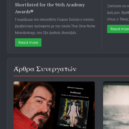
Shortlisted for the 96th Academy
Ξεκίνησα να α
Awards®
ζωή μου. Βρέθ
όπως ο Τάκης 
Γνωρίζουμε τον σκηνοθέτη Γιώργο Σιούγα ο οποίος
βραβεύτηκε πρόσφατα με την ταινία The One Note
Read mor
Man&nbsp; στο 12ο Διεθνές Φεστιβάλ…
Read more
Άρθρα Συνεργατών