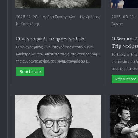
2025-12-28 — Άρθρα Συνεργατών — by Χρήστος
2025-08-19 —
Ν. Καρακάσης
Devon
Εθνογραφικός κινηματογράφος
Ο δοκιμιακό
Trip γράφε
Ο εθνογραφικός κινηματογράφος αποτελεί ένα
ιδιαίτερο και πολυσύνθετο πεδίο στο σταυροδρόμι
Το Take a Trip
της ανθρωπολογίας, του κινηματογράφου κ…
μια ταινία που 
τους συμβατικού
Read more
Read more