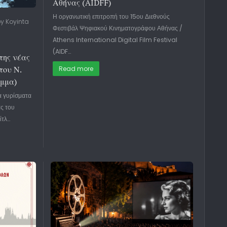
Αθήνας (AIDFF)
Η οργανωτική επιτροπή του 15ου Διεθνούς
y Koyinta
Φεστιβάλ Ψηφιακού Κινηματογράφου Αθήνας /
Athens International Digital Film Festival
(AIDF…
της νέας
του Ν.
Read more
μμα)
α γυρίσματα
ας του
ίτλ…