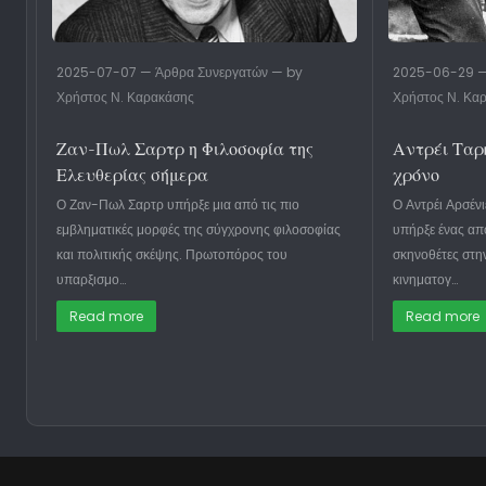
2025-07-07 — Άρθρα Συνεργατών — by
2025-06-29 —
Χρήστος Ν. Καρακάσης
Χρήστος Ν. Κα
Ζαν-Πωλ Σαρτρ η Φιλοσοφία της
Αντρέι Ταρ
Ελευθερίας σήμερα
χρόνο
Ο Ζαν-Πωλ Σαρτρ υπήρξε μια από τις πιο
Ο Αντρέι Αρσέν
εμβληματικές μορφές της σύγχρονης φιλοσοφίας
υπήρξε ένας απ
και πολιτικής σκέψης. Πρωτοπόρος του
σκηνοθέτες στη
υπαρξισμο…
κινηματογ…
Read more
Read more