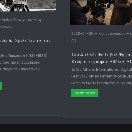
 Άρθρα Συνεργατών — by
ρακάσης
2026-04-20 — Κινηματογράφος — b
κόφσκι Σμιλεύοντας τον
Art
15ο Διεθνές Φεστιβάλ Ψηφι
ιεβιτς Ταρκόφσκι (1932–1986)
Κινηματογράφου Αθήνας A
ό τους πιο επιδραστικούς
ν ιστορία του παγκόσμιου
Το 15ο Athens International Digital
Festival / Athens International Dig
Festival (AIDFF) επιστρέφει δυναμικά,
Read more