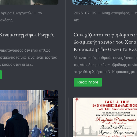
Άρθρα Συνεργατών — by
2026-07-09 — Κινηματογράφος — b
ρακάσης
Art
 Κινηματογράφος Ρωγμές
Συνεχίζονται τα γυρίσματα 
δοκιμιακής ταινίας του Χρήσ
Καρακάση The Gaze (Το Βλέ
ινηματογράφος δεν είναι απλώς
τιάχνεις ταινίες, είναι ένας τρόπος
Με εντατικούς ρυθμούς συνεχίζονται τ
ν κόσμο όταν οι λέξ…
της νέας δοκιμιακής – υβριδικής ταινί
σκηνοθέτη Χρήστου Ν. Καρακάση, με τ
Read more