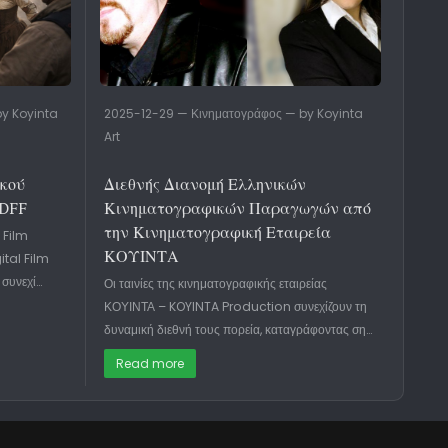
y Koyinta
2025-12-29 — Κινηματογράφος — by Koyinta
Art
ακού
Διεθνής Διανομή Ελληνικών
IDFF
Κινηματογραφικών Παραγωγών από
την Κινηματογραφική Εταιρεία
 Film
ΚΟΥΙΝΤΑ
ital Film
 συνεχί…
Οι ταινίες της κινηματογραφικής εταιρείας
ΚΟΥΙΝΤΑ – KOYINTA Production συνεχίζουν τη
δυναμική διεθνή τους πορεία, καταγράφοντας ση…
Read more