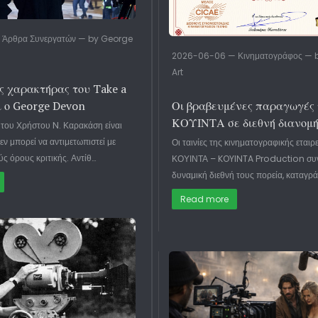
 Άρθρα Συνεργατών — by George
2026-06-06 — Κινηματογράφος — b
Art
ς χαρακτήρας του Take a
ι ο George Devon
Οι βραβευμένες παραγωγές 
ΚΟΥΙΝΤΑ σε διεθνή διανομ
 του Χρήστου N. Καρακάση είναι
δεν μπορεί να αντιμετωπιστεί με
Οι ταινίες της κινηματογραφικής εταιρ
ς όρους κριτικής. Αντίθ…
ΚΟΥΙΝΤΑ – KOYINTA Production συν
δυναμική διεθνή τους πορεία, καταγρ
Read more