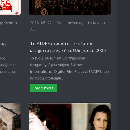
y Koyinta
2026-05-27 — Κινηματογράφος — by Koyinta
Art
της
Το AIDFF ετοιμάζει το νέο του
ή
κινηματογραφικό ταξίδι για το 2026
είας
Το 15ο Διεθνές Φεστιβάλ Ψηφιακού
εχίζουν τη
Κινηματογράφου Αθήνας / Athens
άφοντας ση…
International Digital Film Festival (AIDFF), που
θα πραγματοποιηθε…
Read more