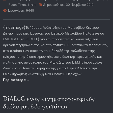
Read Time: 1 min
Δημοσιεύθηκε : 30 Νοεμβρίου 2010
Εμφανίσεις: 9448
{mosimage}Το Ίδρυμα Ανάπτυξης του Μετσοβίου Κέντρου
Διεπιστημονικής Έρευνας του Εθνικού Μετσοβίου Πολυτεχνείου
(ΜΕ.Κ.Δ.Ε. του Ε.Μ.Π.) για την προστασία και ανάπτυξη του
ορεινού περιβάλλοντος και των τοπικών Ευρωπαϊκών πολιτισμών,
στο πλαίσιο των σκοπών του, δηλαδή της πολυδιάστατης
ενίσχυσης της διεπιστημονικής, εκπαιδευτικής, ερευνητικής και
πολιτισμικής αποστολής του ΜΕ.Κ.Δ.Ε. του Ε.Μ.Π., διοργανώνει
Διαγωνισμό Ταινιών Τεκμηρίωσης για το Περιβάλλον και την
Ολοκληρωμένη Ανάπτυξη των Ορεινών Περιοχών.
Περισσότερα …
DiALoG ένας κινηματογραφικός
διάλογος δύο γειτόνων