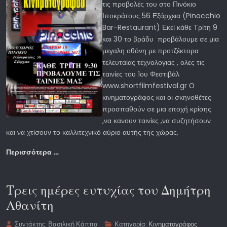
τις προβολές του στο Πινόκιο
Ιποκράτους 56 Εξάρχεια (Pinocchio
Bar-Restaurant) Εκεί κάθε Τρίτη 9
και 30 το βράδυ προβάλουμε σε μια
μεγαλη οθόνη με προτζέκτορα
τελευταίας τεχνολογιας , ολες τις
ταινίες του 1ου Φεστιβάλ
www.shortfilmfestival.gr Ο
κινηματογράφος και οι σκηνοθέτες
προσπαθούν σε μια εποχή κρίσης
,να κανουν ταινίες ,να συζητήσουν
και να χτίσουν το καλλιτεχνικό αύριο αυτής της χώρας.
Περισσότερα …
Tρεις ημέρες ευτυχίας του Δημήτρη
Αθανίτη
Συντάκτης:
Βασιλική Κάππα
Κατηγορία:
Κινηματογράφος