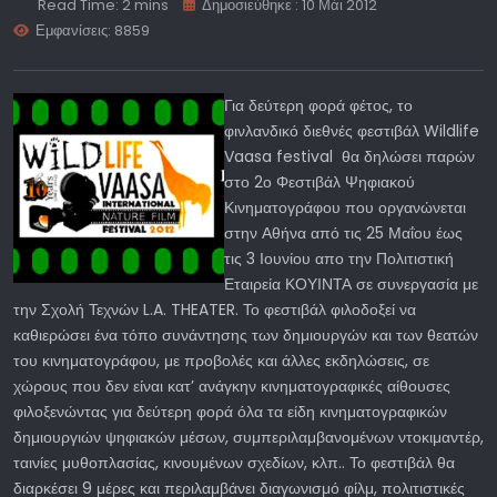
Read Time: 2 mins
Δημοσιεύθηκε : 10 Μάι 2012
Εμφανίσεις: 8859
Για δεύτερη φορά φέτος, το
φινλανδικό διεθνές φεστιβάλ Wildlife
Vaasa festival
θα δηλώσει παρών
στο 2ο Φεστιβάλ Ψηφιακού
Κινηματογράφου που οργανώνεται
στην Αθήνα από τις 25 Μαΐου έως
τις 3 Ιουνίου απο την Πολιτιστική
Εταιρεία ΚΟΥΙΝΤΑ σε συνεργασία με
την Σχολή Τεχνών L.A. THEATER. Το φεστιβάλ φιλοδοξεί να
καθιερώσει ένα τόπο συνάντησης των δημιουργών και των θεατών
του κινηματογράφου, με προβολές και άλλες εκδηλώσεις, σε
χώρους που δεν είναι κατ’ ανάγκην κινηματογραφικές αίθουσες
φιλοξενώντας για δεύτερη φορά όλα τα είδη κινηματογραφικών
δημιουργιών ψηφιακών μέσων, συμπεριλαμβανομένων ντοκιμαντέρ,
ταινίες μυθοπλασίας, κινουμένων σχεδίων, κλπ.. Το φεστιβάλ θα
διαρκέσει 9 μέρες και περιλαμβάνει διαγωνισμό φίλμ, πολιτιστικές