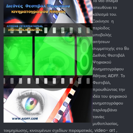
Το νέο σινεμά
απευθύνει το
κάλεσμά του.
Ξεκίνησε η
περίοδος
υποβολής
αιτήσεων
συμμετοχής στο 8ο
Διεθνές Φεστιβάλ
Ψηφιακού
Κινηματογράφου
Αθήνας AIDFF. Το
Φεστιβάλ,
προωθώντας την
ιδέα του ψηφιακού
κινηματογράφου
περιλαμβάνει
ταινίες
μυθοπλασίας,
τεκμηρίωσης, κινουμένων σχεδίων πειραματικές, video- art ,