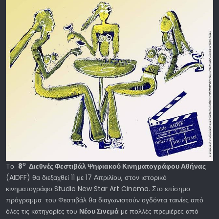
ο
Tο
8
Διεθνές Φεστιβάλ Ψηφιακού Κινηματογράφου Αθήνας
(AIDFF) θα διεξαχθεί 11 με 17 Απριλίου, στον ιστορικό
κινηματογράφο Studio New Star Art Cinema. Στο επίσημο
πρόγραμμα του Φεστιβάλ θα διαγωνιστούν ογδόντα ταινίες από
όλες τις κατηγορίες του
Νέου Σινεμά
με πολλές πρεμιέρες από