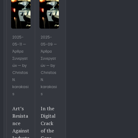
2025-
2025-
05-11 —
05-09 —
Άρθρα
Άρθρα
Συνεργατ
Συνεργατ
ών — by
ών — by
Christos
Christos
N.
N.
karakasi
karakasi
s
s
Art’s
In the
Resista
Digital
nce
Crack
Against
of the