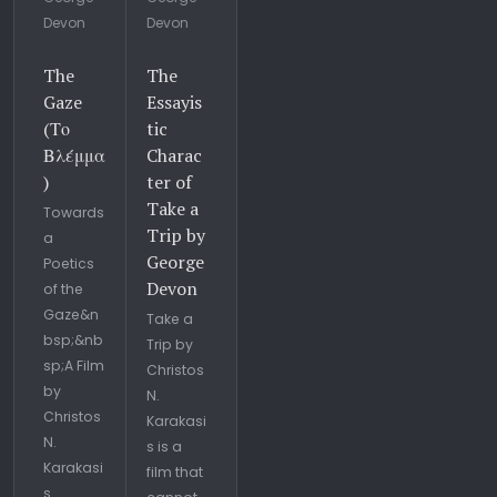
Devon
Devon
The
The
Gaze
Essayis
(Το
tic
Βλέμμα
Charac
)
ter of
Take a
Towards
Trip by
a
George
Poetics
Devon
of the
Gaze&n
Take a
bsp;&nb
Trip by
sp;A Film
Christos
by
N.
Christos
Karakasi
N.
s is a
Karakasi
film that
s