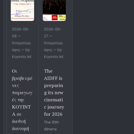
2026-06-
2026-05-
06 —
27 —
Κινηματογρ
Κινηματογρ
άφος — by
άφος — by
Koyinta Art
Koyinta Art
Οι
The
βραβευμέ
AIDFF is
νες
preparin
παραγωγ
g its new
ές της
cinemati
ΚΟΥΙΝΤ
c journey
Α σε
for 2026
διεθνή
The 15th
διανομή
Athens