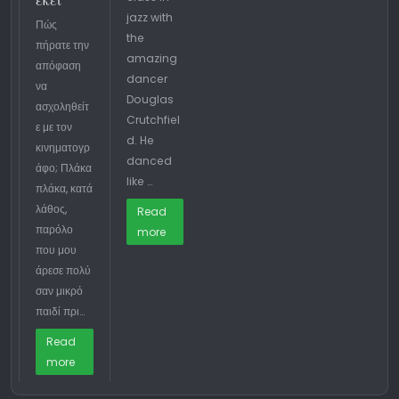
εκεί
jazz with
Πώς
the
πήρατε την
amazing
απόφαση
dancer
να
Douglas
ασχοληθείτ
Crutchfiel
ε με τον
d. He
κινηματογρ
danced
άφο; Πλάκα
like …
πλάκα, κατά
λάθος,
Read
παρόλο
more
που μου
άρεσε πολύ
σαν μικρό
παιδί πρι…
Read
more