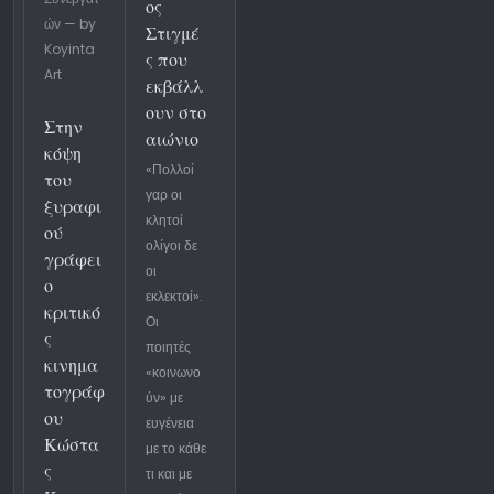
ος
ών — by
Στιγμέ
Koyinta
ς που
Art
εκβάλλ
ουν στο
Στην
αιώνιο
κόψη
«Πολλοί
του
γαρ οι
ξυραφι
κλητοί
ού
ολίγοι δε
γράφει
οι
ο
εκλεκτοί».
κριτικό
Οι
ς
ποιητές
κινημα
«κοινωνο
τογράφ
ύν» με
ου
ευγένεια
Κώστα
με το κάθε
ς
τι και με