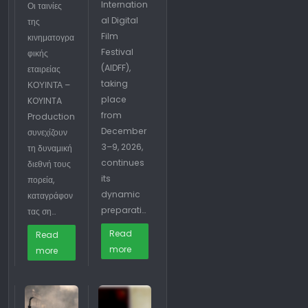
Internation
Οι ταινίες
al Digital
της
Film
κινηματογρα
Festival
φικής
(AIDFF),
εταιρείας
taking
ΚΟΥΙΝΤΑ –
place
KOYINTA
from
Production
December
συνεχίζουν
3–9, 2026,
τη δυναμική
continues
διεθνή τους
its
πορεία,
dynamic
καταγράφον
preparati…
τας ση…
Read
Read
more
more