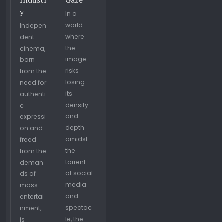
Industr
Gaze
y
In a
world
Indepen
where
dent
the
cinema,
image
born
risks
from the
losing
need for
its
authenti
density
c
and
expressi
depth
on and
amidst
freed
the
from the
torrent
deman
of social
ds of
media
mass
and
entertai
spectac
nment,
le, the
is