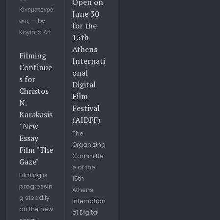
Open on
Κινηματογρά
June 30
φος — by
for the
Koyinta Art
15th
Athens
Filming
Internati
Continue
onal
s for
Digital
Christos
Film
N.
Festival
Karakasis
(AIDFF)
' New
The
Essay
Organizing
Film "The
Committe
Gaze"
e of the
Filming is
15th
progressin
Athens
g steadily
Internation
on the new
al Digital