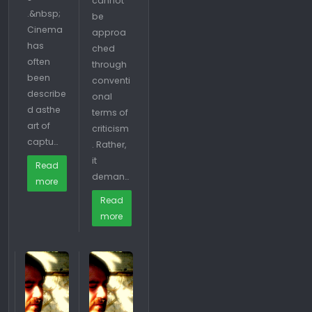
cannot
.&nbsp;
be
Cinema
approa
has
ched
often
through
been
conventi
describe
onal
d asthe
terms of
art of
criticism
captu…
. Rather,
it
Read
deman…
more
Read
more