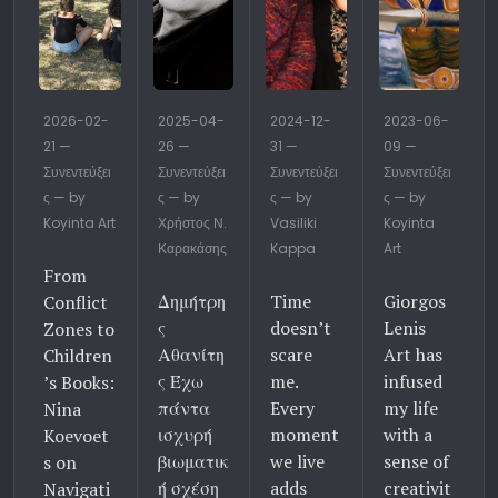
2026-02-
2025-04-
2024-12-
2023-06-
21 —
26 —
31 —
09 —
Συνεντεύξει
Συνεντεύξει
Συνεντεύξει
Συνεντεύξει
ς — by
ς — by
ς — by
ς — by
Koyinta Art
Χρήστος Ν.
Vasiliki
Koyinta
Καρακάσης
Kappa
Art
From
Δημήτρη
Time
Giorgos
Conflict
ς
doesn’t
Lenis
Zones to
Αθανίτη
scare
Art has
Children
ς Έχω
me.
infused
’s Books:
πάντα
Every
my life
Nina
ισχυρή
moment
with a
Koevoet
βιωματικ
we live
sense of
s on
ή σχέση
adds
creativit
Navigati