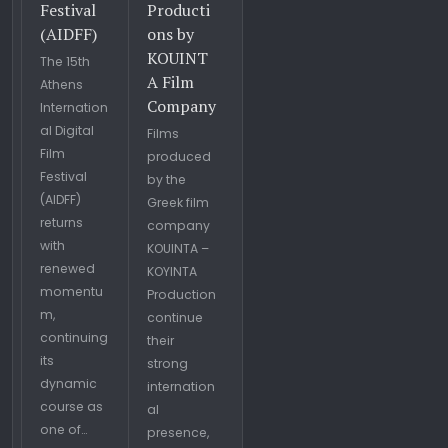
Festival
Producti
(AIDFF)
ons by
KOUINT
The 15th
A Film
Athens
Company
Internation
al Digital
Films
Film
produced
Festival
by the
(AIDFF)
Greek film
returns
company
with
KOUINTA –
renewed
KOYINTA
momentu
Production
m,
continue
continuing
their
its
strong
dynamic
internation
course as
al
one of…
presence,