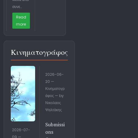
συνε…
Read
more
Κινηματογράφος
2026-06-
20 —
Κινηματογρ
άφος — by
Νικολαος
Ψαλτάκης
Submissi
2026-07-
ons
09 —