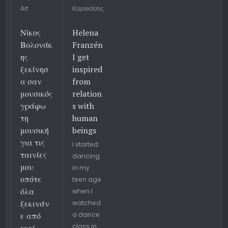
Art
Καρακάσης
Νίκος
Helena
Βολονάκ
Franzén
ης
I get
ξεκίνησ
inspired
α σαν
from
μουσικός
relation
γράφω
s with
τη
human
μουσική
beings
για τις
I started
ταινίες
dancing
μου
in my
οπότε
teen age
όλα
when I
ξεκινάν
watched
ε από
a dance
class in