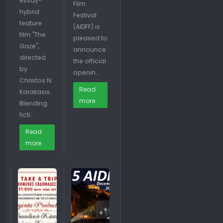
essay-
Film
hybrid
Festival
feature
(AIDFF) is
film "The
pleased to
Gaze",
announce
directed
the official
by
openin…
Christos N.
Read
Karakasis.
more
Blending
ficti…
Read
more