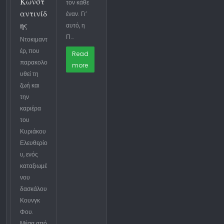
Κωνστ
τον κάθε
αντινίδ
έναν. Γι’
ης
αυτό, η
Π…
Ντοκιμαντ
έρ, που
Read
παρακολο
more
υθεί τη
ζωή και
την
καριέρα
του
Κυριάκου
Ελευθερίο
υ, ενός
καταξιωμέ
νου
δασκάλου
Κουνγκ
Φου.
Μέσα από