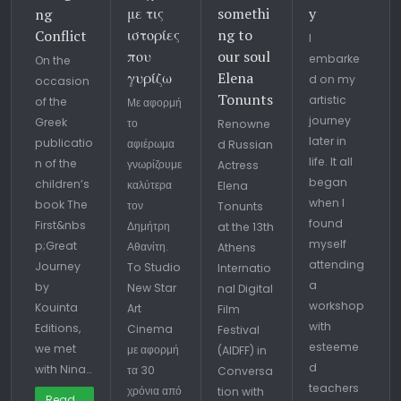
με τις
somethi
y
ng
ιστορίες
ng to
Conflict
I
που
our soul
embarke
On the
γυρίζω
Elena
d on my
occasion
Tonunts
artistic
of the
Με αφορμή
journey
Greek
το
Renowne
later in
publicatio
αφιέρωμα
d Russian
life. It all
n of the
γνωρίζουμε
Actress
began
children’s
καλύτερα
Elena
when I
book The
τον
Tonunts
found
First&nbs
Δημήτρη
at the 13th
myself
p;Great
Αθανίτη.
Athens
attending
Journey
To Studio
Internatio
a
by
New Star
nal Digital
workshop
Kouinta
Art
Film
with
Editions,
Cinema
Festival
esteeme
we met
με αφορμή
(AIDFF) in
d
with Nina…
τα 30
Conversa
teachers
χρόνια από
tion with
Read