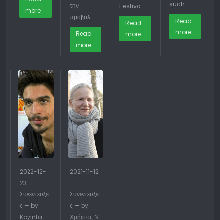
such…
την
Festiva…
more
προβολ…
Read
Read
more
Read
more
more
2022-12-
2021-11-12
23 —
—
Συνεντεύξει
Συνεντεύξει
ς — by
ς — by
Koyinta
Χρήστος Ν.