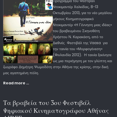
Πρόγραμμα του Φεστιβάλ
Ντοκιμαντέρ Xαλκίδας, 8-13
Οκτωβρίου 2013, για το νέο μεγάλου
μήκους Κινηματογραφικό
Ντοκιμαντέρ «Η Γέννηση μιας ιδέας»
του βραβευμένου Σκηνοθέτη
Χρήστου Ν. Καρακάση, από το
Διεθνές Φεστιβάλ της Vaasa για
την ταινία του «Μορφογένεση»
(Φινλανδία 2012). Η ταινία ξεκίνησε
ως μια περιήγηση με τον γλύπτη και
ζωγράφο Δημήτρη Ψωμοδότη στην Αθήνα της κρίσης, στην δική
μας αγαπημένη πόλη.
Read more …
Τα βραβεία του 3ου Φεστιβάλ
Ψηφιακού Κινηματογράφου Αθήνας