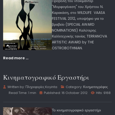
Προβολή του ντοκιμαντέρ
"Μορφογένεση" του Χρήστου Ν.
Καρακάση, στο WILDLIFE VAASA
FESTIVAL 2012, υποψήφιο για το
βραβείο (SPECIAL AWARD
NOMINATIONS) Καλύτερης
Καλλιτεχνικής ταινίας TERRANOVA
ARTISTIC AWARD by THE
OSTROBOTHNIAN.
Read more …
Κινηματογραφικό Εργαστήρι
Written by:
Πληροφορίες Koyinta
Category:
Κινηματογράφος
Read Time: 1 min
Published: 16 October 2012
Hits: 9168
Το κινηματογραφικό εργαστήρι