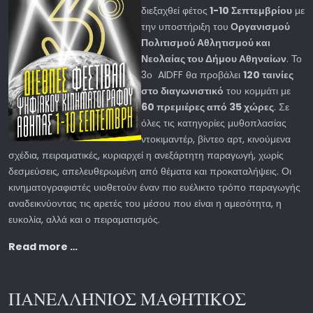
διεξαχθεί φέτος
1-10 Σεπτεμβρίου
με
την υποστήριξη του
Οργανισμού
Πολιτισμού Αθλητισμού και
Νεολαίας του Δήμου Αθηναίων
. Το
3ο AIDFF θα προβάλει
120 ταινίες
στο διαγωνιστικό
του κομμάτι με
60 πρεμιέρες από 35 χώρες
. Σε
όλες τις κατηγορίες μυθοπλασίας
ντοκιμαντέρ, βίντεο αρτ, κινούμενα
σχέδια, πειραματικές, κυριαρχεί η ανεξάρτητη παραγωγή, χωρίς
δεσμεύσεις, απελευθερωμένη από θέματα και προκαταλήψεις. Οι
κινηματογραφιστές υιοθετούν έναν πιο ευέλικτο τρόπο παραγωγής
αναδεικνύοντας τις αρετές του μέσου που είναι η αμεσότητα, η
ευκολία, αλλά και ο πειραματισμός.
Read more …
ΠΑΝΕΛΛΗΝΙΟΣ ΜΑΘΗΤΙΚΟΣ