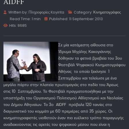
AIDFF
Written by:
Πληροφορίες Koyinta
Category:
Κινηματογράφος
Read Time: 1 min
Published: 11 September 2013
Hits: 8685
Σε μία κατάμεστη αίθουσα στο
Ίδρυμα Μιχάλης Κακογιάννης
δόθηκαν τα φετινά βραβεία του 3ου
Φεστιβάλ Ψηφιακού Κινηματογράφου
Αθήνας το οποίο ξεκίνησε 1
Σεπτεμβρίου και τελείωσε με ένα
μεγάλο πάρτυ στην πλατεία πρωτομαγιάς στο πεδίο του Άρεως
στις 10 Σεπτεμβρίου. Το Φεστιβάλ πραγματοποιήθηκε με την
υποστήριξη του Οργανισμού Πολιτισμού Αθλητισμού και Νεολαίας
του Δήμου Αθηναίων. Το 3ο AIDFF πρόβαλε 120 ταινίες στο
διαγωνιστικό του κομμάτι με 60 πρεμιέρες από 35 χώρες. Οι
κινηματογραφιστές υιοθετούν έναν πιο ευέλικτο τρόπο παραγωγής
αναδεικνύοντας τις αρετές του ψηφιακού μέσου που είναι η