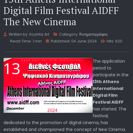
Digital Film Festival AIDFF
The New Cinema
Written by:
Koyinta Art
Category:
Κινηματογράφος
Read Time: 1 min
Published: 04 June 2024
Hits: 620
The application
period to
participate in the
13th Athens
International
Digital Film
Festival AIDFF
has started. The
festival,
dedicated to the promotion of digital cinema, has
established and championed the concept of New Cinema.