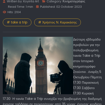
Written by:
Koyinta Art
Category:
Κινηματογράφος
Read Time: 1 min
Published: 02 October 2023
Hits: 2104
# take a trip
# Χρήστος Ν. Καρακάσης
Δεύτερη εβδομάδα
προβολών για την
πολυβραβευμένη
ταινία Take a Trip
στον Ιστορικό
κινηματογράφο
Στούντιο . έναρξη 5
Οκτωβρίου Πέμπτη
17:30 Παρασκευή
17:30 Σάββατο
17:30 Κυριακή
17:30 Η ταινία Take a Trip συνεχίζει την βραβευμένη της διαδρομή
έχοντας ταξιδέψει σε περισσότερες από 35 χώρες ,έχοντας κερδίσει