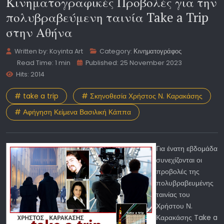
Κινηματογραφικές Προβολές για την
πολυβραβεύμενη ταινία Take a Trip
στην Αθήνα
Written by:
Koyinta Art
Category:
Κινηματογράφος
Read Time: 1 min
Published: 25 November 2023
Hits: 2014
# take a trip
# Σκηνοθεσία Χρήστος Ν. Καρακάσης
# Αφήγηση Κείμενα Βασιλική Κάππα
Για ένατη εβδομάδα
συνεχίζονται οι
προβολές της
πολυβραβευμένης
ταινίας του
Χρήστου Ν.
Καρακάσης Take a