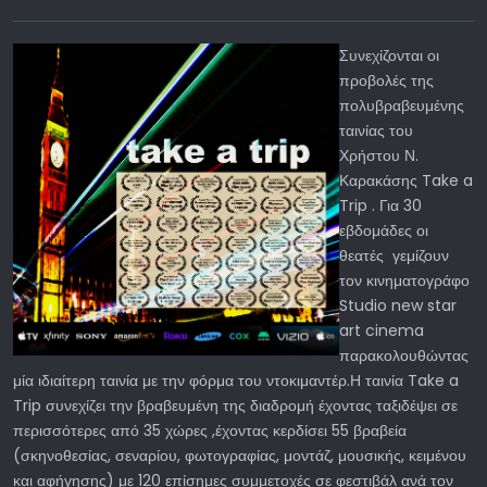
Συνεχίζονται οι
προβολές της
πολυβραβευμένης
ταινίας του
Χρήστου Ν.
Καρακάσης Take a
Trip . Για 30
εβδομάδες οι
θεατές γεμίζουν
τον κινηματογράφο
Studio new star
art cinema
παρακολουθώντας
μία ιδιαίτερη ταινία με την φόρμα του ντοκιμαντέρ.Η ταινία Take a
Trip συνεχίζει την βραβευμένη της διαδρομή έχοντας ταξιδέψει σε
περισσότερες από 35 χώρες ,έχοντας κερδίσει 55 βραβεία
(σκηνοθεσίας, σεναρίου, φωτογραφίας, μοντάζ, μουσικής, κειμένου
και αφήγησης) με 120 επίσημες συμμετοχές σε φεστιβάλ ανά τον