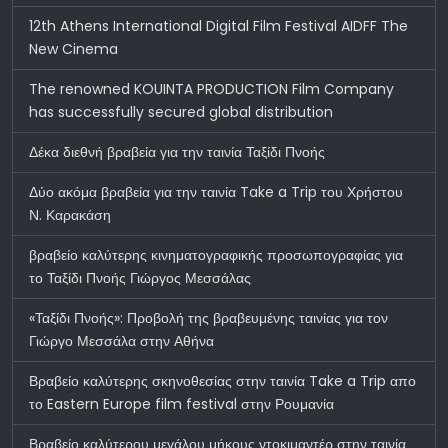
12th Athens International Digital Film Festival AIDFF The
New Cinema
The renowned KOUINTA PRODUCTION Film Company
has successfully secured global distribution
Δέκα διεθνή βραβεία για την ταινία Ταξίδι Πνοής
Δύο ακόμα βραβεία για την ταινία Take a Trip του Χρήστου
Ν. Καρακάση
βραβείο καλύτερης κινηματογραφικής προσωπογραφίας για
το Ταξίδι Πνοής Γιώργος Μεσσάλας
«Ταξίδι Πνοής»: Προβολή της βραβευμένης ταινίας για τον
Γιώργο Μεσσάλα στην Αθήνα
Βραβείο καλύτερης σκηνοθεσίας στην ταινία Take a Trip απο
το Eastern Europe film festival στην Ρουμανία
Βραβείο καλύτερου μεγάλου μήκους ντοκιμαντέρ στην ταινία