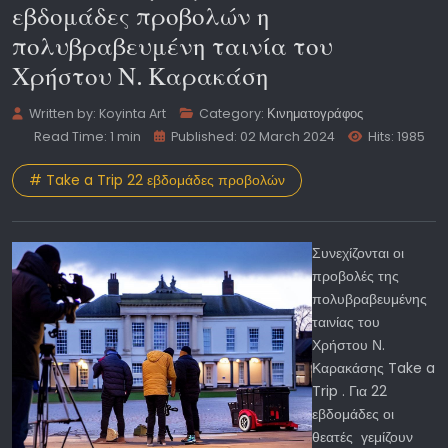
εβδομάδες προβολών η
πολυβραβευμένη ταινία του
Χρήστου Ν. Καρακάση
Written by:
Koyinta Art
Category:
Κινηματογράφος
Read Time: 1 min
Published: 02 March 2024
Hits: 1985
# Take a Trip 22 εβδομάδες προβολών
Συνεχίζονται οι
προβολές της
πολυβραβευμένης
ταινίας του
Χρήστου Ν.
Καρακάσης Take a
Trip . Για 22
εβδομάδες οι
θεατές γεμίζουν