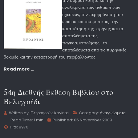
την συμβατικότητα και την
ανειλικρίνεια των ανθρωπίνων
σχέσεων, την περιφρόνηση του
ωραίου και του φυσικού, την
καταπάτηση της ειρήνης και τα
αποτελέσματα της
παγκοσμιοποίησης , τα
αποτελέσματα από τις πυρηνικές
δοκιμές και την καταστροφή του περιβάλλοντος
Read more …
54η Διεθνής Έκθεση Βιβλίου στο
Βελιγράδι
Written by:
Πληροφορίες Koyinta
Category:
Αναγνώσματα
Read Time: 1 min
Published: 05 November 2009
Hits: 8976