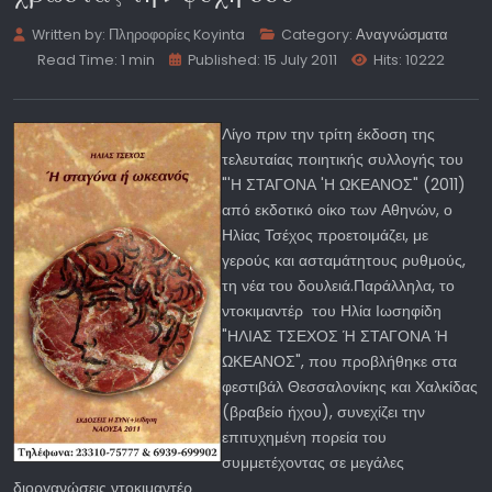
Written by:
Πληροφορίες Koyinta
Category:
Αναγνώσματα
Read Time: 1 min
Published: 15 July 2011
Hits: 10222
Λίγο πριν την τρίτη έκδοση της
τελευταίας ποιητικής συλλογής του
"'Η ΣΤΑΓΟΝΑ 'Η ΩΚΕΑΝΟΣ" (2011)
από εκδοτικό οίκο των Αθηνών, ο
Ηλίας Τσέχος προετοιμάζει, με
γερούς και ασταμάτητους ρυθμούς,
τη νέα του δουλειά.Παράλληλα, το
ντοκιμαντέρ του Ηλία Ιωσηφίδη
"ΗΛΙΑΣ ΤΣΕΧΟΣ Ή ΣΤΑΓΟΝΑ Ή
ΩΚΕΑΝΟΣ", που προβλήθηκε στα
φεστιβάλ Θεσσαλονίκης και Χαλκίδας
(βραβείο ήχου), συνεχίζει την
επιτυχημένη πορεία του
συμμετέχοντας σε μεγάλες
διοργανώσεις ντοκιμαντέρ