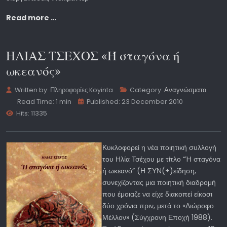
Read more …
ΗΛΙΑΣ ΤΣΕΧΟΣ «Ή σταγόνα ή
ωκεανός»
Written by:
Πληροφορίες Koyinta
Category:
Αναγνώσματα
Read Time: 1 min
Published: 23 December 2010
Hits: 11335
Κυκλοφορεί η νέα ποιητική συλλογή
του Ηλία Τσέχου με τίτλο “Ή σταγόνα
ή ωκεανό” (Η ΣΥΝ(+)είδηση,
συνεχίζοντας μια ποιητική διαδρομή
που έμοιαζε να είχε διακοπεί είκοσι
δύο χρόνια πριν, μετά το «Διώροφο
Μέλλον» (Σύγχρονη Εποχή 1988).