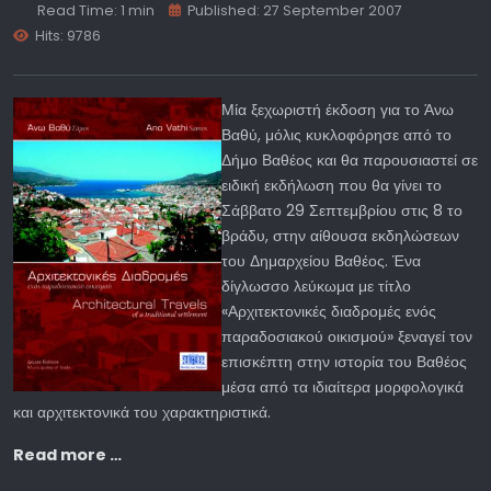
Read Time: 1 min
Published: 27 September 2007
Hits: 9786
Μία ξεχωριστή έκδοση για το Άνω
Βαθύ, μόλις κυκλοφόρησε από το
Δήμο Βαθέος και θα παρουσιαστεί σε
ειδική εκδήλωση που θα γίνει το
Σάββατο 29 Σεπτεμβρίου στις 8 το
βράδυ, στην αίθουσα εκδηλώσεων
του Δημαρχείου Βαθέος. Ένα
δίγλωσσο λεύκωμα με τίτλο
«Αρχιτεκτονικές διαδρομές ενός
παραδοσιακού οικισμού» ξεναγεί τον
επισκέπτη στην ιστορία του Βαθέος
μέσα από τα ιδιαίτερα μορφολογικά
και αρχιτεκτονικά του χαρακτηριστικά.
Read more …