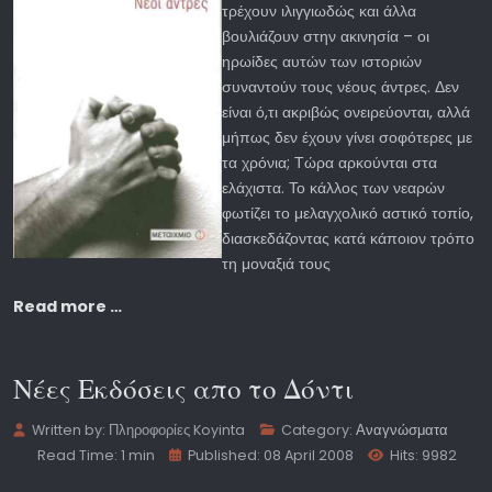
τρέχουν ιλιγγιωδώς και άλλα
βουλιάζουν στην ακινησία – οι
ηρωίδες αυτών των ιστοριών
συναντούν τους νέους άντρες. Δεν
είναι ό,τι ακριβώς ονειρεύονται, αλλά
μήπως δεν έχουν γίνει σοφότερες με
τα χρόνια; Τώρα αρκούνται στα
ελάχιστα. Το κάλλος των νεαρών
φωτίζει το μελαγχολικό αστικό τοπίο,
διασκεδάζοντας κατά κάποιον τρόπο
τη μοναξιά τους
Read more …
Νέες Εκδόσεις απο το Δόντι
Written by:
Πληροφορίες Koyinta
Category:
Αναγνώσματα
Read Time: 1 min
Published: 08 April 2008
Hits: 9982