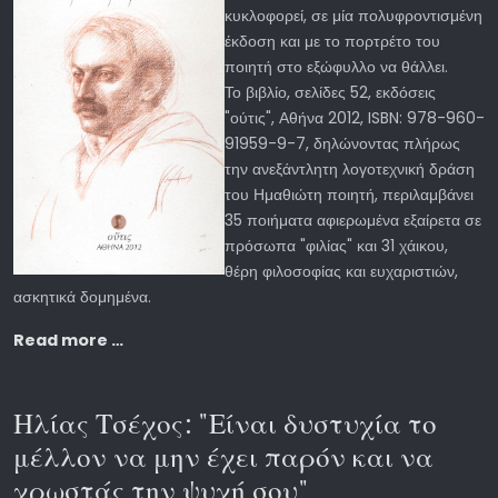
κυκλοφορεί, σε μία πολυφροντισμένη
έκδοση και με το πορτρέτο του
ποιητή στο εξώφυλλο να θάλλει.
Το βιβλίο, σελίδες 52, εκδόσεις
"ούτις", Αθήνα 2012, ISBN: 978-960-
91959-9-7, δηλώνοντας πλήρως
την ανεξάντλητη λογοτεχνική δράση
του Ημαθιώτη ποιητή, περιλαμβάνει
35 ποιήματα αφιερωμένα εξαίρετα σε
πρόσωπα "φιλίας" και 31 χάικου,
θέρη φιλοσοφίας και ευχαριστιών,
ασκητικά δομημένα.
Read more …
Ηλίας Τσέχος: "Είναι δυστυχία το
μέλλον να μην έχει παρόν και να
χρωστάς την ψυχή σου"