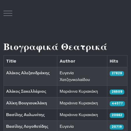
Mobile Menu Toggle
Βιογραφικά Θεατρικά
Title
Author
Hits
Αλέκος Αλεξανδράκης
Ευγενία
27829
Χατζηνικολαίδου
Αλέκος Σακελλάριος
Μαριάννα Κυριακάκη
26509
Αλίκη Βουγιουκλάκη
Μαριάννα Κυριακάκη
44077
Βασίλης Αυλωνίτης
Μαριάννα Κυριακάκη
20662
Βασίλης Λογοθετίδης
Ευγενία
20719