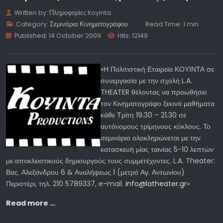
Written by:
Πληροφορίες Koyinta
Category:
Σεμινάρια Κινηματογράφου
Read Time: 1 min
Published: 14 October 2009
Hits: 12149
«Η Πολιτιστική Εταιρεία ΚΟΥΙΝΤΑ σε
συνεργασία με την σχολή L.A.
THEATER θέλοντας να προωθήσει
τον Κινηματογράφο ξεκινά μαθήματα
κάθε Τρίτη 19.30 – 21.30 σε
αυτόνομους τρίμηνους κύκλους. Το
σεμινάριο ολοκληρώνεται με την
κατασκευή μίας ταινίας 5-10 λεπτών
με αποκλειστικούς δημιουργούς τους συμμετέχοντες. L.A. Theater:
Βας. Αλεξάνδρου 6 & Αναλήψεως 1 (μετρό Αγ. Αντωνίου)
Περιστέρι, τηλ. 210 5789337, e-mail.
info@latheater.gr
»
Read more …