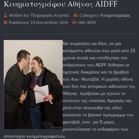
Κινηματογράφου Αθήνας AIDFF
Written by:
Πληροφορίες Koyinta
Category:
Κινηματογράφος
Published: 23 December 2014
Hits: 8551
Με συγκίνηση και δέος ,σε μία
κατάμεστη αίθουσα που μετά από 23
χρόνια άνοιξε και υποδέχτηκε του
ανθρώπους του AIDFF δόθηκαν οι
τιμητικές διακρίσεις και τα βραβεία
του 4ου Φεστιβάλ. Η μεγάλη οθόνη
των δύο πιο ιστορικών αιθουσών της
Αθήνας πρόβαλαν με πρώτο το
στούντιο της πλατείας Αμερικής και
μετά στην αλκυονίδα της οδού
ιουλιανού το βασικό πρόγραμμα του
φεστιβάλ ,που για 9 μέρες
μονοπώλησαν το ενδιαφέρον των
απανταχού κινηματογραφιστών.