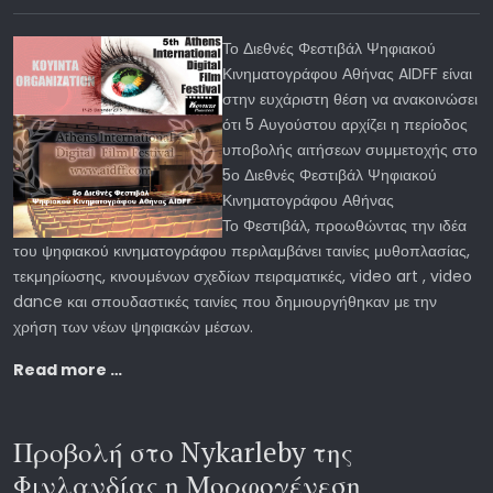
Το Διεθνές Φεστιβάλ Ψηφιακού
Κινηματογράφου Αθήνας AIDFF είναι
στην ευχάριστη θέση να ανακοινώσει
ότι 5 Αυγούστου αρχίζει η περίοδος
υποβολής αιτήσεων συμμετοχής στο
5ο Διεθνές Φεστιβάλ Ψηφιακού
Κινηματογράφου Αθήνας
Το Φεστιβάλ, προωθώντας την ιδέα
του ψηφιακού κινηματογράφου περιλαμβάνει ταινίες μυθοπλασίας,
τεκμηρίωσης, κινουμένων σχεδίων πειραματικές, video art , video
dance και σπουδαστικές ταινίες που δημιουργήθηκαν με την
χρήση των νέων ψηφιακών μέσων.
Read more …
Προβολή στο Nykarleby της
Φινλανδίας η Μορφογένεση