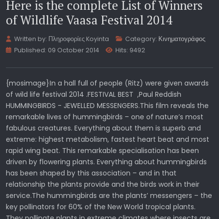
Here is the complete List of Winners
of Wildlife Vaasa Festival 2014
Written by:
Πληροφορίες Koyinta
Category:
Κινηματογράφος
Published: 09 October 2014
Hits: 9492
{mosimage}Ιn a hall full of people (Ritz) were given awards
of wild life festival 2014 .FESTIVAL BEST ,Paul Reddish
HUMMINGBIRDS - JEWELLED MESSENGERS.This film reveals the
remarkable lives of hummingbirds – one of nature’s most
fabulous creatures. Everything about them is superb and
extreme: highest metabolism, fastest heart beat and most
rapid wing beat. This remarkable specialisation has been
driven by flowering plants. Everything about hummingbirds
has been shaped by this association – and in that
relationship the plants provide and the birds work in their
service.The hummingbirds are the plants’ messengers – the
key pollinators for 60% of the New World tropical plants.
They pollinate plants in extreme climates where insects are