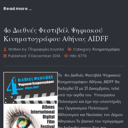
Read more …
4ο Διεθνές Φεστιβάλ Ψηφιακού
Κινηματογράφου Αθήνας AIDFF
Written by:
Πληροφορίες Koyinta
Category:
Κινηματογράφος
Published: 11 December 2014
Hits: 6779
Το 4ο Διεθνές Φεστιβάλ Ψηφιακού
Κινηματογράφου Αθήνας AIDFF θα
διεξαχθεί 13 με 21 Δεκεμβρίου, τελεί
υπό την αιγίδα του Υπουργείου
Πολιτισμού και έχει την υποστήριξη
του Οργανισμού Πολιτισμού
Αθλητισμού και Νεολαίας του Δήμου
Αθηναίων.Το βασικό του πρόγραμμα
θα διεξαχθεί στους δύο πιο