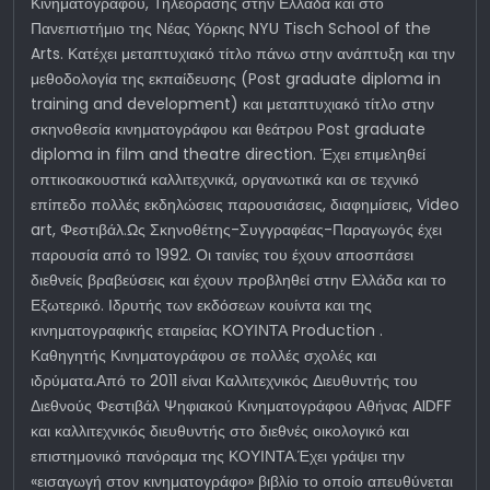
Κινηματογράφου, Τηλεόρασης στην Ελλάδα και στο
Πανεπιστήμιο της Νέας Υόρκης NYU Tisch School of the
Arts. Κατέχει μεταπτυχιακό τίτλο πάνω στην ανάπτυξη και την
μεθοδολογία της εκπαίδευσης (Post graduate diploma in
training and development) και μεταπτυχιακό τίτλο στην
σκηνοθεσία κινηματογράφου και θεάτρου Post graduate
diploma in film and theatre direction. Έχει επιμεληθεί
οπτικοακουστικά καλλιτεχνικά, οργανωτικά και σε τεχνικό
επίπεδο πολλές εκδηλώσεις παρουσιάσεις, διαφημίσεις, Video
art, Φεστιβάλ.Ως Σκηνοθέτης-Συγγραφέας-Παραγωγός έχει
παρουσία από το 1992. Οι ταινίες του έχουν αποσπάσει
διεθνείς βραβεύσεις και έχουν προβληθεί στην Ελλάδα και το
Εξωτερικό. Ιδρυτής των εκδόσεων κουίντα και της
κινηματογραφικής εταιρείας ΚΟΥΙΝΤΑ Production .
Καθηγητής Κινηματογράφου σε πολλές σχολές και
ιδρύματα.Από το 2011 είναι Καλλιτεχνικός Διευθυντής του
Διεθνούς Φεστιβάλ Ψηφιακού Κινηματογράφου Αθήνας AIDFF
και καλλιτεχνικός διευθυντής στο διεθνές οικολογικό και
επιστημονικό πανόραμα της ΚΟΥΙΝΤΑ.Έχει γράψει την
«εισαγωγή στον κινηματογράφο» βιβλίο το οποίο απευθύνεται