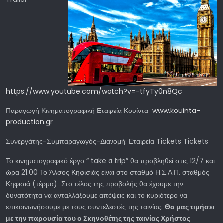
https://www.youtube.com/watch?v=-tfyTy0n8Qc
Παραγωγή Κινηματογραφική Εταιρεία Κουίντα
www.kouinta-
production.gr
Συνεργάτης-Συμπαραγωγός-Διανομή: Εταιρεία Tickets Tickets
Το κινηματογραφικό έργο “ take a trip” θα προβληθεί στις 12/7 και
ώρα 21.00 Το Άλσος Κηφισιάς είναι στο σταθμό Η.Σ.Α.Π. σταθμός
Κηφισιά (τέρμα) Στο τέλος της προβολής θα έχουμε την
δυνατότητα να ανταλλάξουμε απόψεις και το κυριότερο να
επικοινωνήσουμε με τους συντελεστές της ταινίας.
Θα μας τιμήσει
με την παρουσία του ο Σκηνοθέτης της ταινίας Χρήστος