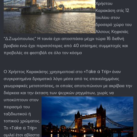
Χρήστου
Καρακάση στίς 12
Ιουλίου στον
δροσερό χώρο του
Άλσους Κηφισιάς
“Δ.Ζωμόπουλος” Η ταινία έχει αποσπάσει μέχρι τώρα 16 διεθνή
βραβεία ενώ έχει περισσότερες από 40 επίσημες συμμετοχές και
προβολές σε φεστιβάλ σε όλο τον κόσμο
Ο Χρήστος Καρακάσης χρησιμοποιεί στο «Take a Trip» έναν
συγκρατημένα δραματικό λόγο μέσα από τις επανειλημμένες
γεωγραφικές μετατοπίσεις, οι οποίες αποτυπώνουν με ακρίβεια την
διάρκεια και την έκταση των ψυχικών
ρηγμάτων, χωρίς να
υποκύπτουν στον
πειρασμό του
ταξιδιωτικού ή
τοπικού χρώματος.
Το «Take a Trip»
ομιλεί έτσι αβίαστα