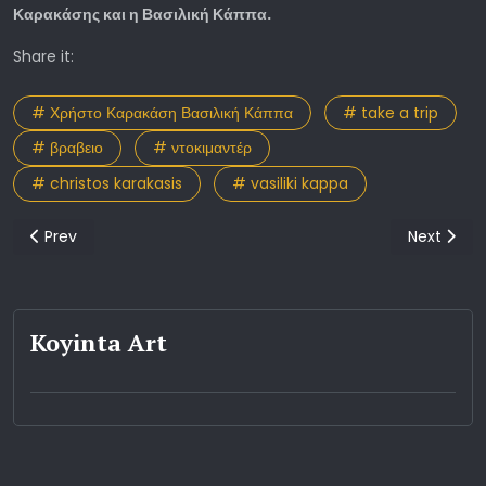
Καρακάσης και η Βασιλική Κάππα.
Share it:
# Χρήστο Καρακάση Βασιλική Κάππα
# take a trip
# βραβειο
# ντοκιμαντέρ
# christos karakasis
# vasiliki kappa
Previous article: Σπουδές κινηματογράφου και θεάτρου με τον 
Next articl
Prev
Next
Koyinta Art