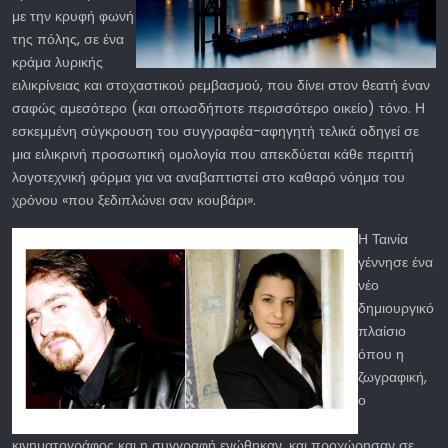
με την κρυφή φωνή
της πόλης, σε ένα
κράμα λυρικής
ειλικρίνειας και στοχαστικού ρεμβασμού, που δίνει στον θεατή έναν
σαφώς αμεσότερο (και οπωσδήποτε περισσότερο οικείο) τόνο. Η
εσκεμμένη σύγκρουση του συγγραφέα-αφηγητή τελικά οδηγεί σε
μια ειλικρινή προσωπική ομολογία που απεκδύεται κάθε περιττή
λογοτεχνική φόρμα για να αναβαπτιστεί στο καθαρό νόημα του
χρόνου «που ξεδιπλώνει σαν κουβάρι».
Η Ταινία
γέννησε ένα
νέο
δημιουργικό
πλαίσιο
όπου η
ζωγραφική,
ο
κινηματογράφος και η συγγραφή ενώθηκαν, και προχώρησαν σε