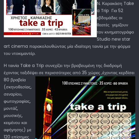
Ν. Καρακάση Take
a Trip Για 52
εβδομάδες οι
θεατές γεμίζουν
τον κινηματογράφο
Studio new star
art cinema παρακολουθώντας μία ιδιαίτερη ταινία με την φόρμα
του ντοκιμαντέρ.
Η ταινία Take a Trip συνεχίζει την βραβευμένη της διαδρομή
έχοντας ταξιδέψει σε περισσότερες από 35 χώρες ,έχοντας κερδίσει
80 βραβεία
(σκηνοθεσίας,
σεναρίου,
φωτογραφίας,
μοντάζ,
μουσικής,
κειμένου και
αφήγησης) με
120 επίσημες