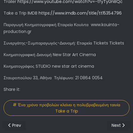
Trailer
https://www.youtube.com/watch?v=-tfyTy0n8Qc
Take a Trip IMDB
https://www.imdb.com/title/tt15354796
Παραγωγή Κινηματογραφική Εταιρεία Κουίντα www.kouinta-
production.gr
Συνεργάτης-Συμπαραγωγός-Διανομή: Εταιρεία Tickets Tickets
Κινηματογραφική Διανομή New Star Art Cinema
Κινηματογράφος STUDIO new star art cinema
Σταυροπούλου 33, Αθήνα Τηλέφωνο: 21 0864 0054
Share it:
# Ένα χρόνο προβολών κλείνει η πολυβραβευμένη ταινία
Take a Trip
Previous article: 13th Athens International Digital Film Festiv
Next artic
Prev
Next