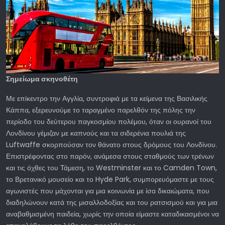
Σημείωμα σκηνοθέτη
Με επίκεντρο την Αγγλία, συντροφιά με τα κείμενα της Βασιλικής
Κάππα, εξερευνούμε το ταραγμένο παρελθόν της πόλης την
περίοδο του δεύτερου παγκοσμίου πολέμου, όταν οι ουρανοί του
Λονδίνου γέμιζαν με καπνούς και τα σιδερένια πουλιά της
Luftwaffe σκορπούσαν τον θάνατο στους δρόμους του Λονδίνου.
Επιστρέφοντας στο παρόν, ανάμεσα στους σταθμούς των τρένων
και τις όχθες του Τάμεση, το Westminster και το Camden Town,
το Βρετανικό μουσείο και το Hyde Park, συμπορευόμαστε με τους
αγωνιστές που μάχονται για μια κοινωνία με ίσα δικαιώματα, που
διαδηλώνουν κατά της μισαλλοδοξίας και του ρατσισμού και για μια
αναβαθμισμένη παιδεία, χωρίς την οποία είμαστε καταδικασμένοι να