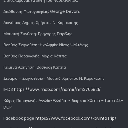
επαναλάβουμε τα λάθη του παρελθόντος.
Διεύθυνση Φωτογραφίας: George Devon,
Διονύσιος Δήμας, Χρήστος Ν. Καρακάσης
Μουσική Σύνθεση: Γρηγόρης Γιαρέλης
Βοηθός Σκηνοθέτη-Ηχοληψία: Νίκος Ψαλτάκης
Βοηθός Παραγωγής: Μαρία Κάππα
Κείμενα Αφήγηση: Βασιλική Κάππα
Σενάριο – Σκηνοθεσία- Μοντάζ Χρήστος Ν. Καρακάσης
IMDB
https://www.imdb.com/name/nm3765821/
Χώρες Παραγωγής Αγγλία-Ελλάδα - διάρκεια 30min – form 4k-
DCP
Facebook page
https://www.facebook.com/koyintaTrip/