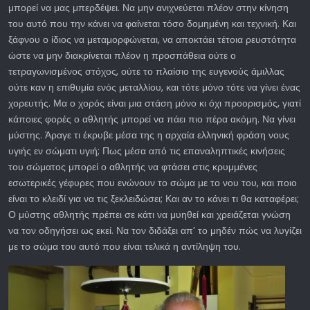
μπορεί να μας μπερδέψει. Να μην ανιχνεύεται πλέον στην κίνηση
του αυτό που την κάνει να φαίνεται τόσο δομημένη και τεχνική. Και
ξάφνου ο ίδιος να μεταμορφώνεται, να αποκτάει τέτοια ρευστότητα
ώστε να μην διακρίνεται πλέον η προσπάθεια ούτε ο
τετραγωνισμένος στόχος, ούτε το πλαίσιο της ευγενούς άμιλλας
ούτε καν η επιθυμία ενός μεταλλίου, και τότε μόνο τότε να γίνει ένας
χορευτής. Μα ο χορός είναι μια στάση μόνο κι όχι προορισμός, γιατί
κάποιες φορές ο αθλητής μπορεί να πάει πιο πέρα ακόμη. Να γίνει
μύστης. Άραγε τι έκρυβε μέσα της η αρχαία ελληνική φράση νους
υγιής εν σώματι υγιή; Πως μέσα από τις επαναληπτικές κινήσεις
του σώματος μπορεί ο αθλητής να φτάσει στις κρυμμένες
εσωτερικές γέφυρες που ενώνουν το σώμα με το νου του, και ποιο
είναι το κλειδί για να τις ξεκλειδώσει; Και αν το κάνει τι θα καταφέρει;
Ο μύστης αθλητής πρέπει σε κάτι να μυηθεί και χρειάζεται γνώση
να τον οδηγήσει ως εκεί. Να τον διδάξει απ’ το μηδέν πώς να λυγίζει
με το σώμα του αυτό που είναι τελικά η αντίληψη του.