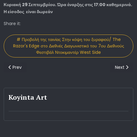
Κυριακή 29 Σεπτεμβρίου. Ώρα έναρξης στις 17:00 καθημερινά.
Η είσοδος είναι δωρεάν
Share it:
# Προβολή της ταινίας Στην κόψη του ξυραφιού/ The
Razor's Edge στο Διεθνές Διαγωνιστικό του 7ου Διεθνούς
Φεστιβάλ Ντοκιμαντέρ West Side
Previous article: Βραβείο καλύτερου μεγάλου μήκους ντοκιμαντέρ 
Next articl
Prev
Next
Koyinta Art