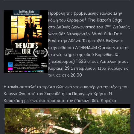
Προβολή της βραβευμένης ταινίας Στην
κόψη του ξυραφιού/ The Razor's Edge
ου
στο Διεθνές Διαγωνιστικό του 7
Διεθνούς
Φεστιβάλ Ντοκιμαντέρ West Side Doc
Fest στην Αθήνα. Το φεστιβάλ διεξάγετε
στην αίθουσα ΑTHENAUM Conservatoire,
στο νέο κτήριο της οδού Κορινθίας 10
(πεζόδρομος) 11526 στους Αμπελόκηπους
Κυριακή 29 Σεπτεμβρίου. Ώρα έναρξης τις
ταινίας στις 20:00
Η ταινία αποτελεί το πρώτο ελληνικό ντοκιμαντέρ για την τέχνη του
Κουνγκ Φου από τον Σκηνοθέτη και Παραγωγό Χρήστο Ν.
Καρακάση με
κεντρικό πρόσωπο τον δάσκαλο Sifu Κυριάκο