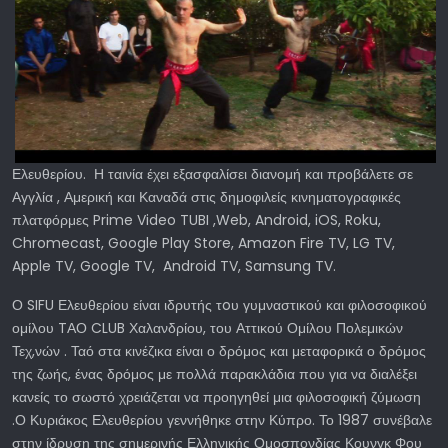
Ελευθερίου. Η ταινία έχει εξασφαλίσει διανομή και προβάλετε σε
Αγγλία , Αμερική και Καναδά στις δημοφιλείς κινηματογραφικές
πλατφόρμες Prime Video TUBI ,Web, Android, iOS, Roku,
Chromecast, Google Play Store, Amazon Fire TV, LG TV,
Apple TV, Google TV, Android TV, Samsung TV.
Ο SIFU Ελευθερίου είναι ιδρυτής τoυ γυμναστικού και φιλοσοφικού
ομίλου TΑΟ CLUB Χαλανδρίου, του Αττικού Ομίλου Πολεμικών
Τεχ,νών . Ταό στα κινέζικα είναι ο δρόμος και μεταφορικά ο δρόμος
της ζωής, ένας δρόμος με πολλά παρακλάδια που για να διαλέξει
κανείς το σωστό χρειάζεται να προηγηθεί μια φιλοσοφική ζύμωση
.Ο Κυριάκος Ελευθερίου γεννήθηκε στην Κύπρο. Το 1987 συνέβαλε
στην ίδρυση της σημερινής Ελληνικής Ομοσπονδίας Κουνγκ Φου