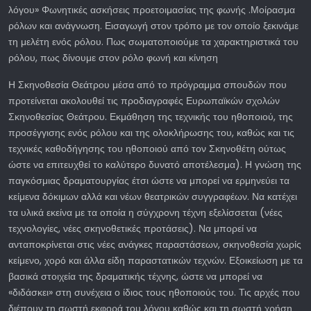
λόγου» Φωνητικές ασκήσεις προετοιμασίας της φωνής .Μοίρασμα
ρόλων και ανάγνωση. Εισαγωγή στον τρόπο με τον οποίο ξεκινάμε
τη μελέτη ενός ρόλου. Πως σωματοποιούμε τα χαρακτηριστικά του
ρόλου, πως δίνουμε στον ρόλο φωνή και κίνηση
Η Σκηνοθεσία Θεάτρου μέσα από το πρόγραμμα σπουδών που
προτείνεται ακολουθεί τις προδιαγραφές Ευρωπαϊκών σχολών
Σκηνοθεσίας Θεάτρου. Εκμάθηση της τεχνικής του ηθοποιού, της
προσέγγισης ενός ρόλου και της ολοκλήρωσης του, καθώς και τις
τεχνικές καθοδήγησης του ηθοποιού από τον Σκηνοθέτη ούτως
ώστε να επιτευχθεί το καλύτερο δυνατό αποτέλεσμα). Η γνώση της
παγκόσμιας δραματουργίας έτσι ώστε να μπορεί να ερμηνεύει τα
κείμενα δόκιμων αλλά και νέων θεατρικών συγγραφέων. Να κατέχει
τα υλικά εκείνα με τα οποία η σύγχρονη τέχνη εξελίσσεται (νέες
τεχνολογίες, νέες σκηνοθετικές προτάσεις). Να μπορεί να
ανταποκρίνεται στις νέες ανάγκες παραστάσεων, σκηνοθεσία χωρίς
κείμενο, χορό και άλλα είδη παραστατικών τεχνών. Εξοικείωση με τα
βασικά στοιχεία της δραματικής τέχνης, ώστε να μπορεί να
«διδάσκει» στη συνέχεια ο ίδιος τους ηθοποιούς του. Τις αρχές που
διέπουν τη σωστή εκφορά του λόγου καθώς και τη σωστή χρήση