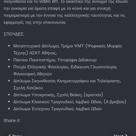
σκηνοθεσία και το video art. Το εικαστικό της άνοιγμα της έδωσε
την ευκαιρία για άμεση επαφή με το κοινό και για συνεχή
πειραματισμό με την έννοια της καλλιτεχνικής ταυτότητας και τις
εφαρμογές της στην επικοινωνία.
ΣΠΟΥΔΕΣ:
Μεταπτυχιακό Δίπλωμα, Τμήμα ΨΜΤ (Ψηφιακές Μορφές
Τέχνης) ΑΣΚΤ Αθήνας,
Πάντειο Πανεπιστήμιο, Υποψήφια Διδάκτωρ
Πτυχίο Ελληνικής Φιλολογίας, Ειδίκευση Γλωσσολογία,
Φιλοσοφική Αθηνών
Δίπλωμα Σκηνοθεσίας Κινηματογράφου και Τηλεόρασης,
Σχολή Χατζίκου
Δίπλωμα Υποκριτικής, Σχολή Βεάκη, (αριστείο)
Δίπλωμα Κλασικού Τραγουδιού, Ιαμβικό Ωδείο, (Α βραβείο)
Δίπλωμα Έντεχνου Τραγουδιού, Ιαμβικό Ωδείο
Share it:
Previous article: Take a Trip ξεπέρασε τις 22 εβδομάδες προβο
Next artic