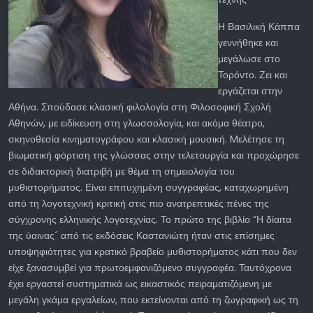
Η Βασιλική Κάππα
γεννήθηκε και
μεγάλωσε στο
Τορόντο. Ζει και
εργάζεται στην
Αθήνα. Σπούδασε κλασική φιλολογία στη Φιλοσοφική Σχολή
Αθηνών, με ειδίκευση στη γλωσσολογία, και ακόμα θέατρο,
σκηνοθεσία κινηματογράφου και κλασική μουσική. Mελέτησε τη
βιωματική φόρτιση της γλώσσας στην τελετουργία και προχώρησε
σε διδακτορική διατριβή με θέμα τη σημειολογία του
μυθιστορήματος. Είναι επιτυχημένη συγγραφέας, καταχωρημένη
από τη λογοτεχνική κριτική στις πιο ανατρεπτικές πένες της
σύγχρονης ελληνικής λογοτεχνίας. Το πρώτο της βιβλίο “Η δίαιτα
της ύαινας´ από τις εκδόσεις Καστανιώτη ήταν στις επίσημες
υποψηφιότητες για κρατικό βραβείο μυθιστορήματος κάτι που δεν
είχε ξανασυμβεί για πρωτοεμφανιζόμενο συγγραφέα. Ταυτόχρονα
έχει εργαστεί συστηματικά ως εικαστικός πειραματιζόμενη με
μεγάλη γκάμα εργαλείων, που εκτείνονται από τη ζωγραφική ως τη