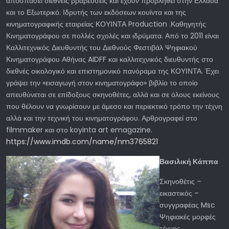
αποσπάσει διεθνείς βραβεύσεις και έχουν προβληθεί στην Ελλάδα
και το Εξωτερικό. Ιδρυτής των εκδόσεων κουίντα και της
κινηματογραφικής εταιρείας ΚΟΥΙΝΤΑ Production .Καθηγητής
Κινηματογράφου σε πολλές σχολές και ιδρύματα. Από το 2011 είναι
Καλλιτεχνικός Διευθυντής του Διεθνούς Φεστιβάλ Ψηφιακού
Κινηματογράφου Αθήνας AIDFF και καλλιτεχνικός διευθυντής στο
διεθνές οικολογικό και επιστημονικό πανόραμα της ΚΟΥΙΝΤΑ. Έχει
γράψει την «εισαγωγή στον κινηματογράφο» βιβλίο το οποίο
απευθύνεται σε επίδοξους σκηνοθέτες, αλλά και σε όλους εκείνους
που θέλουν να γνωρίσουν με άμεσο και περιεκτικό τρόπο την τέχνη
αλλά και την τεχνική του κινηματογράφου. Αρθρογραφεί στο
filmmaker και στο koyinta art emagazine.
https://www.imdb.com/name/nm3765821
Βασιλική Κάππα
Σκηνοθέτις –
εικαστικός –
συγγραφέας Msc
Ψηφιακές μορφές
τέχνης