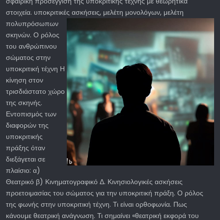
σφαιρική προσέγγιση της υποκριτικής τέχνης με θεωρητικά
στοιχεία. υποκριτικές
ασκήσεις, μελέτη μονολόγων, μελέτη
πολυπρόσωπων
σκηνών. Ο ρόλος
του ανθρώπινου
σώματος στην
υποκριτική τέχνη Η
κίνηση στον
τρισδιάστατο χώρο
της σκηνής.
Εντοπισμός των
διαφορών της
υποκριτικής
πράξης όταν
διεξάγεται σε
πλαίσιο: α)
Θεατρικό β) Κινηματογραφικό Δ. Κινησιολογικές ασκήσεις
προετοιμασίας του σώματος για την υποκριτική πράξη. Ο ρόλος
της φωνής στην υποκριτική τέχνη. Τι είναι ορθοφωνία. Πως
κάνουμε θεατρική ανάγνωση. Τι σημαίνει «θεατρική εκφορά του