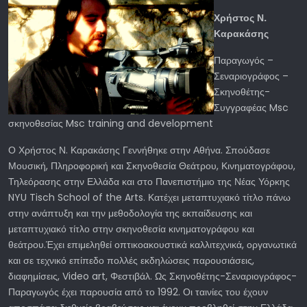
Χρήστος
Ν
.
Καρακάσης
Παραγωγός –
Σεναριογράφος –
Σκηνοθέτης-
Συγγραφέας Msc
σκηνοθεσίας Msc training and development
Ο Χρήστος Ν. Καρακάσης Γεννήθηκε στην Αθήνα. Σπούδασε
Μουσική, Πληροφορική και Σκηνοθεσία Θεάτρου, Κινηματογράφου,
Τηλεόρασης στην Ελλάδα και στο Πανεπιστήμιο της Νέας Υόρκης
NYU Tisch School of the Arts. Κατέχει μεταπτυχιακό τίτλο πάνω
στην ανάπτυξη και την μεθοδολογία της εκπαίδευσης και
μεταπτυχιακό τίτλο στην σκηνοθεσία κινηματογράφου και
θεάτρου.Έχει επιμεληθεί οπτικοακουστικά καλλιτεχνικά, οργανωτικά
και σε τεχνικό επίπεδο πολλές εκδηλώσεις παρουσιάσεις,
διαφημίσεις, Video art, Φεστιβάλ. Ως Σκηνοθέτης-Σεναριογράφος-
Παραγωγός έχει παρουσία από το 1992. Οι ταινίες του έχουν