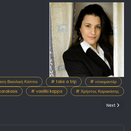
ση Βασιλική Κάππα
# take a trip
# ντοκιμαντέρ
karakasis
# vasiliki kappa
# Χρήστος Καρακάσης
Next article
Next