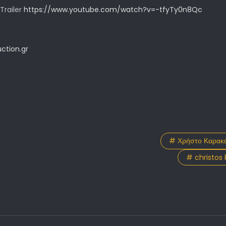
ailer
https://www.youtube.com/watch?v=-tfyTy0n8Qc
ction.gr
# Χρήστο Καρακά
# christos 
λ Ψηφιακού Κινηματογράφου Αθήνας AIDFF