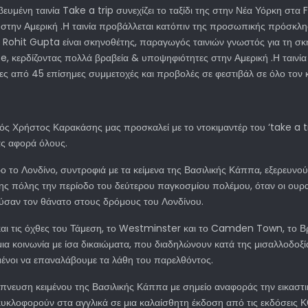
υμένη ταινία Take a trip συνεχίζει το ταξίδι της στην Νέα Υόρκη στ
 στην Αμερική .Η ταινία προβάλλεται κατόπιν της προσωπικής πρόσκλη
Ο Rohit Gupta είναι σκηνοθέτης, παραγωγός ταινιών γνωστός για τη σκ
e, κερδίζοντας πολλά βραβεία & υποψηφιότητες στην Αμερική .Η ταινία 
ες από 45 επίσημες συμμετοχές και προβολές σε φεστιβάλ σε όλο τον 
ς Χρήστος Καρακάσης μας προσκαλεί με το ντοκιμαντέρ του ‘take a trip
ας αφορά όλους.
ο το Λονδίνο, συντροφιά με τα κείμενα της Βασιλικής Κάππα, εξερευνο
ης πόλης την περίοδο του δεύτερου παγκοσμίου πολέμου, όταν οι ουρα
ούσαν τον θάνατο στους δρόμους του Λονδίνου.
ι τις όχθες του Τάμεση, το Westminster και το Camden Town, το Βρε
α κοινωνία με ίσα δικαιώματα, που διαδηλώνουν κατά της μισαλλοδοξία
σμένοι να επαναλάβουμε τα λάθη του παρελθόντος.
μπνευση κειμένου της Βασιλικής Κάππα με σημείο αναφοράς την εικαστι
κυκλοφορούν στα αγγλικά σε μια καλαίσθητη έκδοση από τις εκδόσεις 