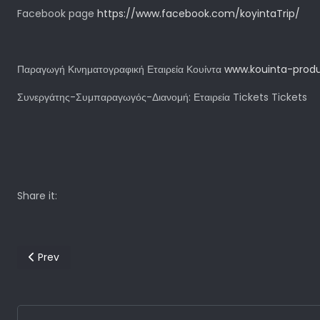
Facebook page
https://www.facebook.com/koyintaTrip/
Tr
Παραγωγή Κινηματογραφική Εταιρεία Κουίντα
www.kouinta-produ
Συνεργάτης-Συμπαραγωγός-Διανομή: Εταιρεία Tickets Tickets
Share it:
Previous article: Πέρασε στην Ιστορία το 10o Διεθνές Φεστιβά
Prev