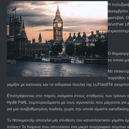
Η πολυβραβε
Δεκεμβρίου
φεστιβάλ. 
Another Lif
περισσότερ
Ο δημιουργό
το οποίο μ
Με επίκεντρ
παρελθόν τ
γέμιζαν με καπνούς και τα σιδερένια πουλιά της Luftwaffe σκορπ
Επιστρέφοντας στο παρόν, ανάμεσα στους σταθμούς των τρένων κα
Hyde Park, συμπορευόμαστε με τους αγωνιστές που μάχονται για μι
για μια αναβαθμισμένη παιδεία, χωρίς την οποία είμαστε καταδικα
Το Ντοκιμαντέρ αποτελεί μία σύνθεση του καταπληκτικού γεμάτο έ
πόλεις» Τα Κείμενα που αποτελούν ένα μικρό συγγραφικό σύμπαν 