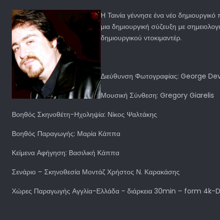
Η Ταινία γέννησε ένα νέο δημιουργικ
μια δημιουργική σύζευξη με σημειολογι
δημιουργικού ντοκιμαντέρ.
Διεύθυνση Φωτογραφίας: George Dev
Μουσική Σύνθεση: Gregory Giarelis
Βοηθός Σκηνοθέτη-Ηχοληψία: Νίκος Ψαλτάκης
Βοηθός Παραγωγής: Μαρία Κάππα
Κείμενα Αφήγηση: Βασιλική Κάππα
Σενάριο – Σκηνοθεσία Μοντάζ Χρήστος Ν. Καρακάσης
Χώρες Παραγωγής Αγγλία-Ελλάδα - διάρκεια 30min – form 4k-