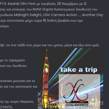
α FFTG Awards Film Fest με προβολές 28 Νοεμβρίου με 12
σης και επιλογής του Rohit Gupta Καλλιτεχνικού διευθυντή του
ηνοθεσία Midnight Delight, Life! Camera Action ..., Another Day
έχει αποσπάσει μέχρι τώρα 18 διεθνή βραβεία ενώ έχει
κόσμο.
’, σε ένα ταξίδι στο χώρο και τον χρόνο, μέσα και έξω απο εμάς
ύμε το ταραγμένο
νοί του Λονδίνου
τανικό μουσείο και το
ς και του ρατσισμού και
κή της σειρά «Αόρατες
ΚΟΥΙΝΤΑ.