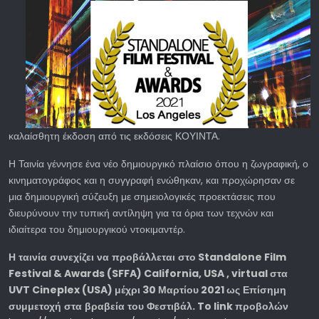
καλαίσθητη έκδοση από τις εκδόσεις ΚΟΥΙΝΤΑ.
Η Ταινία γέννησε ένα νέο δημιουργικό πλαίσιο όπου η ζωγραφική, ο
κινηματογράφος και η συγγραφή ενώθηκαν, και προχώρησαν σε
μια δημιουργική σύζευξη με σημειολογικές προεκτάσεις που
διευρύνουν την τυπική αντίληψη για τα όρια των τεχνών και
ιδιαίτερα του δημιουργικού ντοκιμαντέρ.
Η
ταινία
συνεχίζει
να
προβάλλεται
στο
Standalone Film
Festival & Awards (SFFA) California, USA , virtual
στα
UVT Cineplex (USA)
μέχρι
30
Μαρτίου
2021
ως
Επίσημη
συμμετοχή
στα
βραβεία
του
Φεστιβάλ
. To link
προβολών