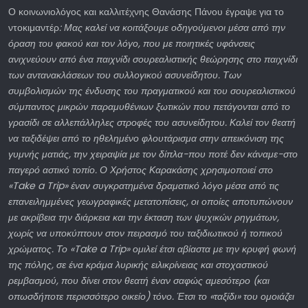
Ο κοινωνιολόγος και καλλιτέχνης Θανάσης Πάνου έγραψε για το
ντοκιμαντέρ
: Μας καλεί να κοιτάξουμε οδηγούμενοι μέσα από την
όραση του φακού και τον λόγο, που με ποιητικές υφάνσεις
ανιχνεύουν από ένα παιχνίδι σουρεαλιστικής θεώρησης στο παιχνίδι
των αντανακλάσεων του συλλογικού ασυνείδητου. Των
συμβολισμών της ένδυσης του πραγματικού και του σουρεαλιστικού
σύμπαντος μικρών παραμυθένιων ξωτικών που πετάγονται από το
γρασίδι σε αλλεπάλληλες στροφές του ασυνείδητου. Καλεί τον θεατή
να ταξιδέψει από το ηθελημένο φλουτάρισμα στην απεικόνιση της
γυμνής ματιάς, την χειραψία με τον δίπλα-που ποτέ δεν κάναμε-στο
παγερό αστικό τοπίο.
Ο Χρήστος Καρακάσης χρησιμοποιεί στο
«Take a Trip» έναν συγκρατημένα δραματικό λόγο μέσα από τις
επανειλημμένες γεωγραφικές μετατοπίσεις, οι οποίες αποτυπώνουν
με ακρίβεια την διάρκεια και την έκταση των ψυχικών ρηγμάτων,
χωρίς να υποκύπτουν στον πειρασμό του ταξιδιωτικού ή τοπικού
χρώματος. Το «Take a Trip» ομιλεί έτσι αβίαστα με την κρυφή φωνή
της πόλης, σε ένα κράμα λυρικής ειλικρίνειας και στοχαστικού
ρεμβασμού, που δίνει στον θεατή έναν σαφώς αμεσότερο (και
οπωσδήποτε περισσότερο οικείο) τόνο. Έτσι το «ταξίδι» του ομοιάζει