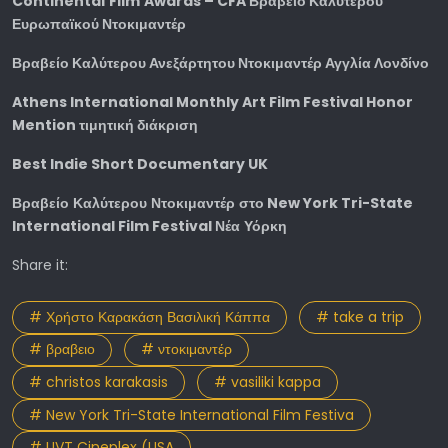
Continental
Film
Awards
–
CFA
Βραβείο Καλύτερου
Ευρωπαϊκού Ντοκιμαντέρ
Βραβείο Καλύτερου Ανεξάρτητου Ντοκιμαντέρ Αγγλία Λονδίνο
Athens International Monthly Art Film Festival Honor
Mention τιμητική
διάκριση
Best Indie Short Documentary UK
Βραβείο
Καλύτερου
Ντοκιμαντέρ
στο
New York Tri-State
International Film Festival
Νέα
Υόρκη
Share it:
# Χρήστο Καρακάση Βασιλική Κάππα
# take a trip
# βραβειο
# ντοκιμαντέρ
# christos karakasis
# vasiliki kappa
# New York Tri-State International Film Festiva
# UVT Cineplex (USA