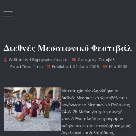
Mobile Menu Toggle
Διεθνές Μεσαιωνικό Φεστιβάλ
Written by:
Πληροφορίες Koyinta
Category:
Φεστιβάλ
Read Time: 1 min
Published: 02 June 2008
Hits: 5938
Με επιτυχία ολοκληρώθηκε το
Διεθνές Μεσαιωνικό Φεστιβάλ που
οργάνωσε το Μεσαιωνικό Ρόδο στις
24 & 25 Μαΐου για τρίτη συνεχή
χρονιά.Ένα πλούσιο πρόγραμμα
εκδηλώσεων που περιλάμβανε χορό,
ζογκλερικά και ξυλοπόδαρα,