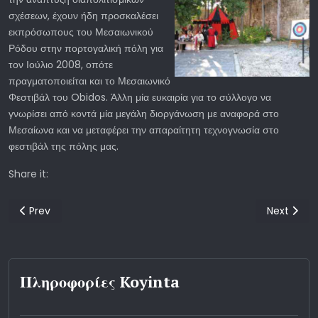
σχέσεων, έχουν ήδη προσκαλέσει
εκπρόσωπους του Μεσαιωνικού
Ρόδου στην πορτογαλική πόλη για
τον Ιούλιο 2008, οπότε
πραγματοποιείται και το Μεσαιωνικό
Φεστιβάλ του Obidos. Άλλη μία ευκαιρία για το σύλλογο να
γνωρίσει από κοντά μία μεγάλη διοργάνωση με αναφορά στο
Μεσαίωνα και να μεταφέρει την απαραίτητη τεχνογνωσία στο
φεστιβάλ της πόλης μας.
Share it:
Previous article: Στα μονοπάτια της τέχνης
Next arti
Prev
Next
Πληροφορίες Koyinta