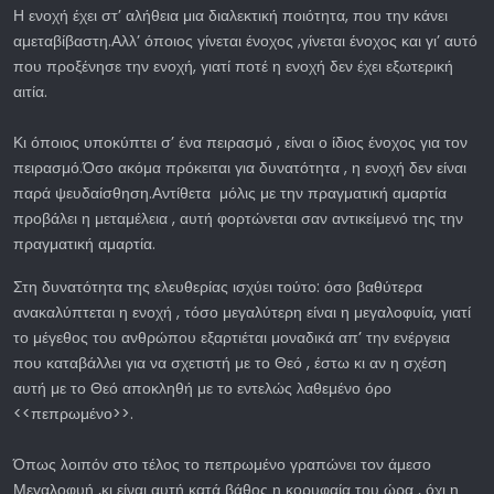
Η ενοχή έχει στ’ αλήθεια μια διαλεκτική ποιότητα, που την κάνει
αμεταβίβαστη.Αλλ’ όποιος γίνεται ένοχος ,γίνεται ένοχος και γι’ αυτό
που προξένησε την ενοχή, γιατί ποτέ η ενοχή δεν έχει εξωτερική
αιτία.
Κι όποιος υποκύπτει σ’ ένα πειρασμό , είναι ο ίδιος ένοχος για τον
πειρασμό.Όσο ακόμα πρόκειται για δυνατότητα , η ενοχή δεν είναι
παρά ψευδαίσθηση.Αντίθετα μόλις με την πραγματική αμαρτία
προβάλει η μεταμέλεια , αυτή φορτώνεται σαν αντικείμενό της την
πραγματική αμαρτία.
Στη δυνατότητα της ελευθερίας ισχύει τούτο: όσο βαθύτερα
ανακαλύπτεται η ενοχή , τόσο μεγαλύτερη είναι η μεγαλοφυία, γιατί
το μέγεθος του ανθρώπου εξαρτιέται μοναδικά απ’ την ενέργεια
που καταβάλλει για να σχετιστή με το Θεό , έστω κι αν η σχέση
αυτή με το Θεό αποκληθή με το εντελώς λαθεμένο όρο
<<πεπρωμένο>>.
Όπως λοιπόν στο τέλος το πεπρωμένο γραπώνει τον άμεσο
Μεγαλοφυή ,κι είναι αυτή κατά βάθος η κορυφαία του ώρα , όχι η