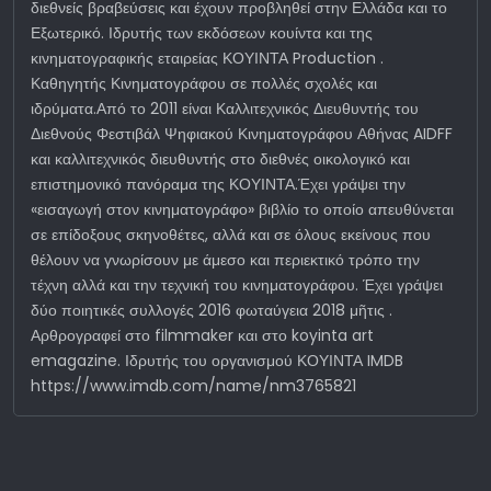
διεθνείς βραβεύσεις και έχουν προβληθεί στην Ελλάδα και το
Εξωτερικό. Ιδρυτής των εκδόσεων κουίντα και της
κινηματογραφικής εταιρείας ΚΟΥΙΝΤΑ Production .
Καθηγητής Κινηματογράφου σε πολλές σχολές και
ιδρύματα.Από το 2011 είναι Καλλιτεχνικός Διευθυντής του
Διεθνούς Φεστιβάλ Ψηφιακού Κινηματογράφου Αθήνας AIDFF
και καλλιτεχνικός διευθυντής στο διεθνές οικολογικό και
επιστημονικό πανόραμα της ΚΟΥΙΝΤΑ.Έχει γράψει την
«εισαγωγή στον κινηματογράφο» βιβλίο το οποίο απευθύνεται
σε επίδοξους σκηνοθέτες, αλλά και σε όλους εκείνους που
θέλουν να γνωρίσουν με άμεσο και περιεκτικό τρόπο την
τέχνη αλλά και την τεχνική του κινηματογράφου. Έχει γράψει
δύο ποιητικές συλλογές 2016 φωταύγεια 2018 μῆτις .
Αρθρογραφεί στο filmmaker και στο koyinta art
emagazine. Ιδρυτής του οργανισμού ΚΟΥΙΝΤΑ IMDB
https://www.imdb.com/name/nm3765821