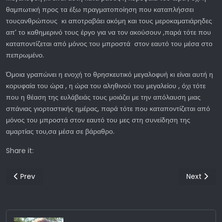
θαμπωτική προς τα έξω πραγματοποίηση που καταπλήσσει
τουςανθρώπους κι αποτραβάει ακόμη και τους μεροκαματιάρηδες
απ’ το καθημερινό τους έργο για να τον ακούσουν ,παρά τότε που
καταποντίζεται από μόνος του μπροστά στον εαυτό του μέσα στο
πεπρωμένο.
Όμοια γραπώνει η ενοχή το θρησκευτικό μεγαλοφυή κι είναι αυτή η
κορυφαία του ώρα , η ώρα του αληθινού του μεγαλείου , όχι τότε
που η θέαση της ευλάβειάς τους μοιάζει με την απόλαυση μιας
σπάνιας γιορταστικής ημέρας, παρά τότε που καταποντίζεται από
μόνος του μπροστά στον εαυτό του μες στη συνείδηση της
αμαρτίας του,σα μέσα σε βάραθρο.
Share it:
Previous article: Η Ελλάδα και ο κόσμος (1800-2005)
Next arti
Prev
Next