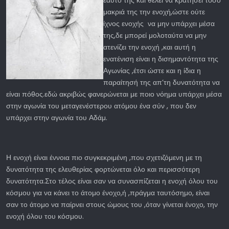
εαυτό της και θέλει να κρατήσει τόσο
μακριά της την ενοχή,ώστε ούτε
ίχνος ενοχής να μην υπάρχει μέσα
της,δε μπορεί μολοταύτα να μην
ατενίζει την ενοχή ,και αυτή η
ενατένιση είναι η δισημαντότητα της
Αγωνίας ,έτσι ώστε και η ίδια η
παραίτησή της απ’τη δυνατότητα να
είναι πόθος.εδώ ακριβώς φανερώνεται με ποιο νόημα υπάρχει μέσα
στην αγωνία του μεταγενέστερου ατόμου ένα σύν , που δεν
υπάρχει στην αγωνία του Αδάμ.
Η ενοχή είναι έννοια πιο συγκεκριμένη ,που σχετιζόμενη με τη
δυνατότητα της ελευθερίας φορτώνεται όλο και περισσότερη
δυνατότητα.Στο τέλος είναι σαν να συνασπίζεται η ενοχή όλου του
κόσμου για να κάνει το άτομο ένοχο,ή ,πράγμα ταυτόσημο, είναι
σαν το άτομο να παίρνει στους ώμους του ,όταν γίνεται ένοχο, την
ενοχή όλου του κόσμου.