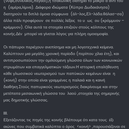
(νύφε,συνέλικος,πεγάδι),η τσακωνική διατηρεί το μακρό α αντί του
η (αμέρα,λίμνα). Διάφορα ιδιώματα (Κύπρο Δωδεκάνησα)
διατηρούν τα διπλά όμοια σύμφωνα (άλ-λος,Ελ-λάδα.θάλασ-σα)
άλλα πάλι προφέρουν σε πολλές λέξεις το υ ως ου (κρόμμυον –
κρέμμυον). Ολα αυτά τα στοιχεία επιζούν στούς κόλπους της
κοινής.Δέν μπορεί να γίνεται λόγος για πλήρη ομοιομοφία.
Οι πάπυροι περιέχουν ανεπίσημα και μη λογοτεχνικά κείμενα.
Καλύπτουν μια μεγάλη χρονική περίοδο (περίπου χίλια έτη), και
αντιπροσωπεύουν την ομιλούμενη γλώσσα όλων των κοινωνικών
στρωμάτων και επαγγελματικών τάξεων.Η ιστορική επαλήθευση
κάθε γλωσσικού νεωτερισμού των παπὺικών κειμένων είναι η
(κοινή) στην οποία είναι γραμμένες η παλαιά και η καινή
διαθήκη.Στούς παπυρικούς νεωτερισμούς διακρίνουμε και στην
μετέπειτα μεσαιωνική γλώσσα του λαού ,στοιχεία της σημερινής
μας δημοτικής γλώσσας.
IIII.
Εξετάζοντας τις πηγές της κοινής βλέπουμε ότι κατα τους έξι
αιώνες που συμβατικά καλύπτει ο όρος <κοινή> ,παρουσιάζοναι σε