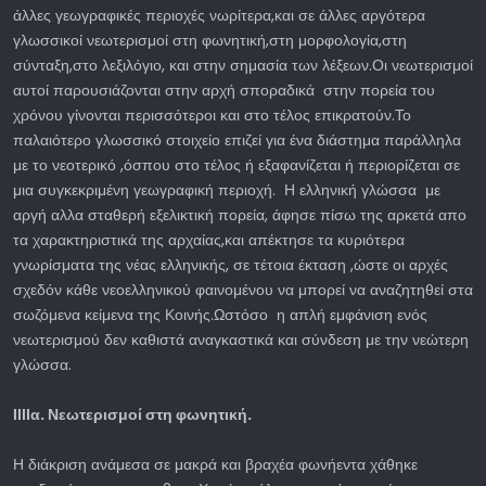
άλλες γεωγραφικές περιοχές νωρίτερα,και σε άλλες αργότερα
γλωσσικοί νεωτερισμοί στη φωνητική,στη μορφολογία,στη
σύνταξη,στο λεξιλόγιο, και στην σημασία των λέξεων.Οι νεωτερισμοί
αυτοί παρουσιάζονται στην αρχή σποραδικά στην πορεία του
χρόνου γίνονται περισσότεροι και στο τέλος επικρατούν.Το
παλαιότερο γλωσσικό στοιχείο επιζεί για ένα διάστημα παράλληλα
με το νεοτερικό ,όσπου στο τέλος ή εξαφανίζεται ή περιορίζεται σε
μια συγκεκριμένη γεωγραφική περιοχή. Η ελληνική γλώσσα με
αργή αλλα σταθερή εξελικτική πορεία, άφησε πίσω της αρκετά απο
τα χαρακτηριστικά της αρχαίας,και απέκτησε τα κυριότερα
γνωρίσματα της νέας ελληνικής, σε τέτοια έκταση ,ώστε οι αρχές
σχεδόν κάθε νεοελληνικού φαινομένου να μπορεί να αναζητηθεί στα
σωζόμενα κείμενα της Κοινής.Ωστόσο η απλή εμφάνιση ενός
νεωτερισμού δεν καθιστά αναγκαστικά και σύνδεση με την νεώτερη
γλώσσα.
ΙΙΙΙα. Νεωτερισμοί στη φωνητική.
Η διάκριση ανάμεσα σε μακρά και βραχέα φωνήεντα χάθηκε