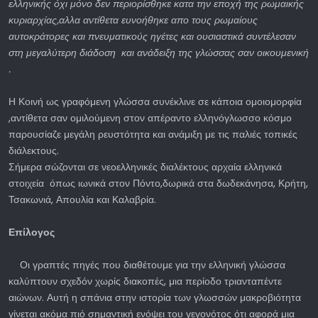
ελληνικής όχι μόνο δεν περιορίσθηκε κατα την εποχή της ρωμαικής
κυριαρχίας,αλλα αντίθετα ευνοήθηκε απο τους ρωμαίους
αυτοκράτορες και πνευματικούς ηγέτες και ουσιαστικά συντέλεσαν
στη μεγαλύτερη διάδοση και ανάδειξη της γλώσσας σαν οικουμενική
.
Η Κοινή ως γραφόμενη γλώσσα συνέκλινε σε κάποια ομοιομορφία
,αντίθετα σαν ομιλούμενη στον απέραντο ελληνόγλωσσο κόσμο
παρουσίαζε μεγάλη ρευστότητα και ανάμιξη με τις παλιές τοπικές
διάλεκτους.
Σήμερα σώζονται σε νεοελληνικές διαλέκτους αρχαία ελληνικά
στοιχεία όπως ιωνικά στον Πόντο,δωρικά στα δωδεκάνησα, Κρήτη,
Τσακωνιά, Απουλία και Καλαβρία.
Επίλογος
Οι γραπτές πηγές που διαθέτουμε για την ελληνική γλώσσα
καλύπτουν σχεδόν χωρίς διακοπές, μια περίοδο τριανταπέντε
αιώνων. Αυτή η σπάνια στην ιστορία των γλωσσών μακροβιότητα
γίνεται ακόμα πιό σημαντική ενόψει του γεγονότος ότι αφορά μια