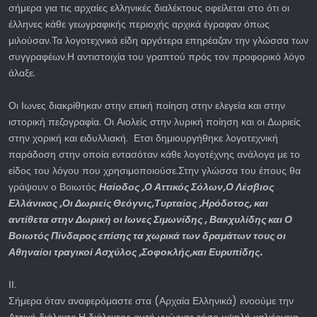
σήμερα για τις αρχαίες ελληνικές διαλέκτους οφείλεται στο ότι οι
έλληνες κάθε γεωγραφικής περιοχής αρχικά έγραφαν όπως
μιλούσαν.Τα λογοτεχνικά είδη αργότερα επηρέαζαν την γλώσσα των
συγγραφέων.Η αντιστοιχία του γραπτού πρός τον προφορικό λόγο
άλαξε.
Οι Ιωνες διακρίθηκαν στην επική ποίηση στην ελεγεία και στην
ιστορική πεζογραφία. Οι Αιολείς στην λυρική ποίηση και οι Δωριείς
στην χορική και ειδυλλιακή. Ετσι δημιουργήθηκε λογοτεχνική
παράδοση στην οποία εντασόταν κάθε λογοτέχνης ανάλογα με το
είδος του λόγου που χρησιμοποιούσε.Στην γλώσσα του έπους θα
γράψουν ο Βοιωτός
Ησίοδος ,Ο Αττικός Σόλων,Ο Λέσβιος
Ελλάνικος ,Οι Δωριείς Θεόγνις,Τυρταίος ,Ηρόδοτος, και
αντίθετα στην Δωρική οι Ιωνες Σιμωνίδης , Βακχυλίδης και Ο
Βοιωτός Πίνδαρος επίσης τα χωρικά των δραμάτων τους οι
Αθηναίοι τραγικοί Ασχύλος ,Σοφοκλής,και Ευρυπίδης.
ΙΙ.
Σήμερα όταν αναφερόμαστε στα (Αρχαία Ελληνικά) ενοούμε την