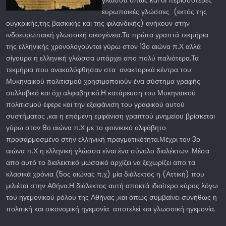
γλώσσα όπως και οι περισσότερες
ευρωπαικές γλώσσες (εκτός της
ουγκρικής,της βασκικής και της φιλανδικής) ανήκουν στην
ινδοευρωπαική γλωσσική οικογένεια.Τα πρώτα γραπτά τεκμήρια
της ελληνικής χρονολογούνται γύρω στον 13ο αιώνα π.Χ αλλά
σίγουρα η ελληνική γλώσσα υπάρχει απο πολύ παλιότερα.Τα
τεκμήρια που ανακαλύφθησαν στα ανακτορικά κέντρα του
Μυκηναικού πολιτισμού χρησιμοποιούν ένα σύστημα γραφής
συλλαβικό και όχι αλφαβητικό.Η κατάρευση του Μυκηναικού
πολιτισμού έφερε και την εξαφάνιση του γραφικού αυτού
συστήματος ,και η επόμενη εμφάνιση γραπτού μνημείου βρίσκεται
γύρω στον 8ο αιώνα π.Χ με το φοινικικό αλφάβητο
προσαρμοσμένο στην ελληνική πραγματικότητα.Μέχρι τον 3ο
αιώνα π.Χ η ελληνική γλώσσα είναι ένα σύνολο διαλέκτων. Μέσα
απο αυτό το διαλεκτικό μωσαικό αρχίζει να ξεχωρίζει απο τα
κλασικά χρόνια (5ος αιώνας π.χ) μία διάλεκτος η (Αττική) που
μιλιέται στην Αθήνα.Η διάλεκτος αυτή αποκτά ιδιαίτερο κύρος λόγω
του ηγεμονικού ρόλου της Αθήνας ,και όπως συμβαίνει συνήθως η
πολιτική και οικονομική ηγεμονία αποτελεί και γλωσσική ηγεμονία.