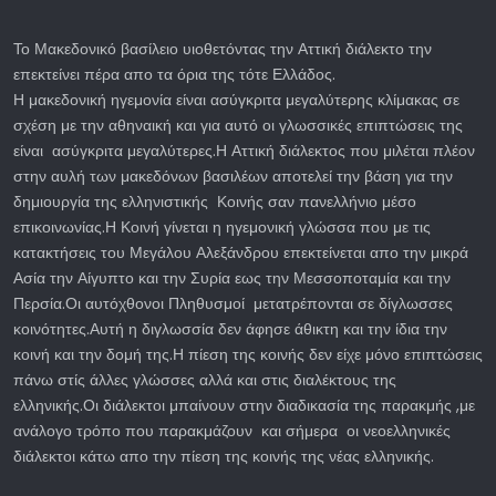
Το Μακεδονικό βασίλειο υιοθετόντας την Αττική διάλεκτο την
επεκτείνει πέρα απο τα όρια της τότε Ελλάδος.
Η μακεδονική ηγεμονία είναι ασύγκριτα μεγαλύτερης κλίμακας σε
σχέση με την αθηναική και για αυτό οι γλωσσικές επιπτώσεις της
είναι ασύγκριτα μεγαλύτερες.Η Αττική διάλεκτος που μιλέται πλέον
στην αυλή των μακεδόνων βασιλέων αποτελεί την βάση για την
δημιουργία της ελληνιστικής Κοινής σαν πανελλήνιο μέσο
επικοινωνίας.Η Κοινή γίνεται η ηγεμονική γλώσσα που με τις
κατακτήσεις του Μεγάλου Αλεξάνδρου επεκτείνεται απο την μικρά
Ασία την Αίγυπτο και την Συρία εως την Μεσσοποταμία και την
Περσία.Οι αυτόχθονοι Πληθυσμοί μετατρέπονται σε δίγλωσσες
κοινότητες.Αυτή η διγλωσσία δεν άφησε άθικτη και την ίδια την
κοινή και την δομή της.Η πίεση της κοινής δεν είχε μόνο επιπτώσεις
πάνω στίς άλλες γλώσσες αλλά και στις διαλέκτους της
ελληνικής.Οι διάλεκτοι μπαίνουν στην διαδικασία της παρακμής ,με
ανάλογο τρόπο που παρακμάζουν και σήμερα οι νεοελληνικές
διάλεκτοι κάτω απο την πίεση της κοινής της νέας ελληνικής.