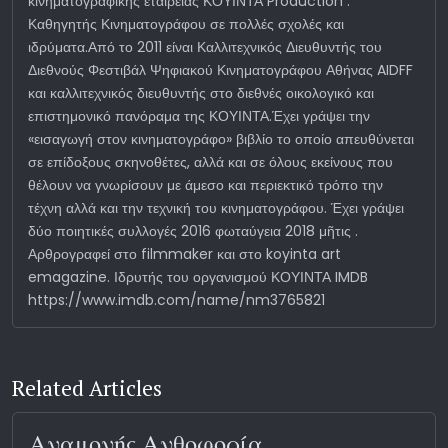
κινηματογραφικής εταιρείας ΚΟΥΙΝΤΑ Production .
Καθηγητής Κινηματογράφου σε πολλές σχολές και
ιδρύματα.Από το 2011 είναι Καλλιτεχνικός Διευθυντής του
Διεθνούς Φεστιβάλ Ψηφιακού Κινηματογράφου Αθήνας AIDFF
και καλλιτεχνικός διευθυντής στο διεθνές οικολογικό και
επιστημονικό πανόραμα της ΚΟΥΙΝΤΑ.Έχει γράψει την
«εισαγωγή στον κινηματογράφο» βιβλίο το οποίο απευθύνεται
σε επίδοξους σκηνοθέτες, αλλά και σε όλους εκείνους που
θέλουν να γνωρίσουν με άμεσο και περιεκτικό τρόπο την
τέχνη αλλά και την τεχνική του κινηματογράφου. Έχει γράψει
δύο ποιητικές συλλογές 2016 φωταύγεια 2018 μῆτις .
Αρθρογραφεί στο filmmaker και στο koyinta art
emagazine. Ιδρυτής του οργανισμού ΚΟΥΙΝΤΑ IMDB
https://www.imdb.com/name/nm3765821
Related Articles
Αναμονής Ανθοφορία