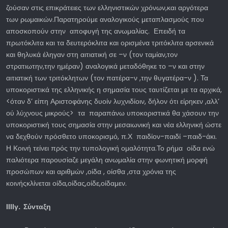
ζούσαν στις επικράτειες των ελληνιστικών χρόνων,και αργότερα
των ρωμαικών.Παρατηρούμε αναλογικούς μεταπλασμούς που
αποσκοπούν στην αποφυγή της ανωμαλίας. Επειδή τα
πρωτόκλιτα και τα δευτερόκλιτα και ορισμένα τριτόκλιτα αρσενικά
και θηλυκά έληγαν στη αιτιατική σε –ν (τον ταμίαν,τον
στρατιωτην,την ημέραν) αναλογικά μεταδόθηκε το –ν και στην
αιτιατική των τριτόκλητων (τον πατέρα-ν ,την θυγατέρα-ν ). Τα
υποκοριστικά της ελληνικής η σημασία τους ταυτίζεται με τα αρχικά,
<όταν δ’ είπη Αριστοφάνης δυοίν λυχνιδίοιν, δήλον ότι είρηκεν ,αλλ’
ού λύχνους μικρούς> τα παραπάνω υποκοριστικά θα χάσουν την
υποκοριστική τους σημασία στην μεσαιωνική και νέα ελληνική ώστε
να δεχθούν πρόσθετο υποκορισμό, π.Χ παιδίον-παιδί –παιδ-άκι.
Η Κοινή τείνει πρός την τυπολογική ομαλότητα.Το ρήμα οίδα ενώ
παλιότερα παρουσίαζε μεγάλη ανωμαλία στην φωνητική μορφή
προσώπων και αριθμών ,οίδα , οίσθα ,στα χρόνια της
κοινήςκλίνεται οίδα,οίδας,οίδε,οίδαμεν.
ΙΙΙΙγ. Σύνταξη