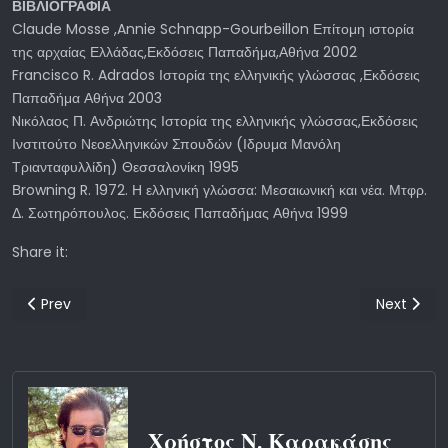
ΒΙΒΛΙΟΓΡΑΦΙΑ
Claude Mosse ,Annie Schnapp-Gourbeillon Επίτομη ιστορία
της αρχαίας Ελλάδας,Εκδόσεις Παπαδήμα,Αθήνα 2002
Francisco R. Adrados Ιστορία της ελληνικής γλώσσας ,Εκδόσεις
Παπαδήμα Αθήνα 2003
Nικόλαος Π. Ανδριώτης Ιστορία της ελληνικής γλώσσας,Εκδόσεις
Ινστιτούτο Νεοελληνικών Σπουδών (Ιδρυμα Μανόλη
Τριανταφυλλίδη) Θεσσαλονίκη 1995
Βrowning R. 1972. Η ελληνική γλώσσα: Μεσαιωνική και νέα. Μτφρ.
Δ. Σωτηρόπουλος. Εκδόσεις Παπαδήμας Αθήνα 1999
Share it:
Previous article: Η Nεωτερικότητα στην Τέχνη
Next artic
Prev
Next
Χρήστος Ν. Καρακάσης