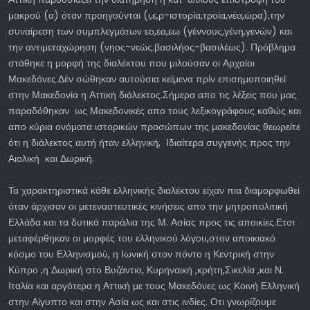
μακρού (α) όταν προηγούνται (ι,ε,ρ-ιστορία,τροία,νέα,ώρα),την
συναίρεση των συμπλεγμάτων εο,εα,εω (γέννους,γένη,γενών) και
την αντιμεταχώρηση (νηος-νεώς.βασιλήος-βασιλέως). Πρόβλημα
στάθηκε η μορφή της διαλέκτου που μιλούσαν οι Αρχαίοι
Μακεδόνες.Δέν σώθηκαν αυτούσια κείμενα πρίν επισημοποιηθεί
στην Μακεδονία η Αττική διάλεκτος.Σήμερα απο τις λέξεις που μας
παραδόθηκαν ως Μακεδονικές απο τους λεξικογράφους καθώς και
απο κύρια ονόματα ιστορικών προσώπων της μακεδονίας θεωρείτε
ότι η διάλεκτος αυτή ήταν ελληνική, Ιδιαίτερα συγγενής προς την
Αιολική και Δωρική.
Τα χαρακτηριστικά κάθε ελληνικής διαλέκτου είχαν πια διαμορφωθεί
όταν άρχισαν οι μετεναστευτικές κινήσεις απο την μητροπολιτική
Ελλάδα και τα δυτικά παράλια της Μ. Ασίας προς τις αποικίες.Ετσι
μεταφέρθηκαν οι μορφές του ελληνικού λόγου,στον αποικιακό
κόσμο του Ελληνισμού, η Ιωνική στον πόντο η Κεντρική στην
Κύπρο ,η Δωρική στο Βυζάντιο, Κυρηναική ,κρήτη,Σικελία ,και Ν.
Ιταλία και αργότερα η Αττική με τους Μακεδόνες ως Κοινή Ελληνική
στην Αίγυπτο και στην Ασία ως και στις ινδίες. Οτι γνωρίζουμε