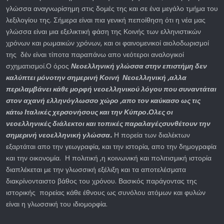
γλώσσα αναγνωρίσημη στις δομές της και σε ένα μεγάλο τμήμα του
λεξιλογίου της. Σήμερα είναι πια γενική πεποίθηση ότι η νέα μας
γλώσσα είναι μια εξελικτική φάση της Κοινής των ελληνιστικών
χρόνων και ρωμαικών χρόνων, και οι φαινομενικοί αιολοδωρισμοί
της δέν είναι τίποτα παραπάνω απο νεότεροι αναλογικοί
σχηματισμοί.Ο όρος
Νεοελληνική γλώσσα στην επιστήμη δεν
καλύπτει μόνοτην σημερινή Κοινή Νεοελληνική ,αλλα
περιλαμβάνει κάθε μορφή νεοελληνικού λόγου που συναντάται
στον αχανή ελληνόγλωσσο χώρο ,απο τον καύκασο ως τις
κάτω Ιταλικές χερσονήσους και την Κύπρο.Ολες οι
νεοελληνικές διάλεκτοι και τοπικές παραλαγέςσυνθέτουν την
σημερινή νεοελληνική γλώσσα.
Η πορεία των διαλέκτων
εξαρτάται απο την γεωγραφία, και την ιστορία, απο την δημογραφία
και την οικονομία. Η πολιτική ,η κοινωνική και πολιτισμική ιστορία
διαπλέκεται με την γλωσσική εξέλιξη και τα αποτελέσματα
διακρίνονταιστο βάθος του χρόνου. Βασικός παράγοντας της
ιστορικής πορείας κάθε έθνους ως συνόλου ατόμων και φυλών
είναι η γλωσσική του ιδιομορφία.