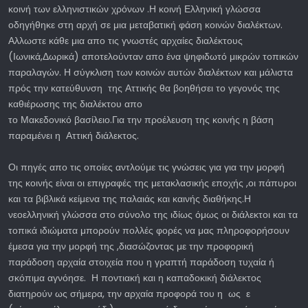
κοινή των ελληνιστικών χρόνων .Η κοινή Ελληνική γλώσσα
οδηγήθηκε στη αρχή σε μια μεταβατική φάση κοινών διαλέκτων.
Αλλωστε κάθε μια απο τις γνωστές αρχαίες διαλέκτους
(Ιωνικά,Δωρικά) αποτελούνταν απο ένα ψηφιδωτό μικρών τοπικών
παραλαγών. Η σύγκλιση των κοινών αυτών διαλέκτων και μάλιστα
πρός την κατεύθυνση της Αττικής θα βοηθήσει το γεγονός της
καθιέρωσης της διαλέκτου απο
το Μακεδονικό βασίλειο.Για την προέλευση της κοινής η βάση
παραμένει η Αττική διάλεκτος.
Οι πηγές απο τις οποίες αντλούμε τις γνώσεις για για την μορφή
της κοινής είναι οι επιγραφές της μετακλασικής εποχής ,οι πάπυροι
και τα βιβλικά κείμενα της παλαιάς και καινής διαθήκης.Η
νεοελληνική γλώσσα στο σύνολο της ιδίως όμως οι διάλεκτοι και τα
τοπικά ιδιώματα μπορούν πολλές φορές να μας πληροφορήσουν
έμεσα για την μορφή της ,διασώζοντας με την προφορική
παράδοση αρχαία στοιχεία που η γραπτή παράδοση τυχαία ή
σκόπιμα αγνόησε. Η ποντιακή και η καπαδοκική διάλεκτος
διατηρούν ως σήμερα, την αρχαία προφορά του η ως ε