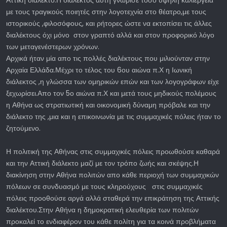
Αττική διάλεκτο.Η διάλεκτος αυτή γνώρισε τόσο υψηλή καλιέργεια
με τους τραγικούς ποιητές στην λογοτεχνία στο θέατρο,με τους
ιστορικούς ,φιλοσόφους, και ρήτορες ώστε να εκτοπίσει τις άλλες
διαλέκτους όχι μόνο στον γραπτό αλλά και στον προφορικό λόγο
των μεταγενέστερων χρόνων.
Αρχικά ήταν μία απο τις πολλές διαλέκτους που μιλιούνταν στην
Αρχαία Ελλάδα.Μέχρι το τέλος του 6ου αιώνα π.Χ η Ιωνική
διάλεκτος ,η γλώσσα των ομηρικών επών και των λογογράφων είχε
ξεχωρίσει.Απο τον 5ο αιώνα π.Χ και μετά τους μηδικούς πολέμους
η Αθήνα ως στρατιωτική και οικονομική δύναμη πρόβαλε και την
διάλεκτο της ,μια και η επικοινωνία με τις συμμαχικές πόλεις ήταν το
ζητούμενο.
Η πολιτική της Αθήνας στις συμμαχικές πόλεις προωθούσε καθαρά
και την Αττική διάλεκτο μαζί με τον τρόπο ζωής και σκέψης.Η
διακίνηση στην Αθήνα πολιτών απο κάθε περιοχή των συμμαχικών
πόλεων σε συνδυασμό με τους κληρούχους στις συμμαχικές
πόλεις προοθούσε αργά αλλά σταθερά την επικράτηση της Αττικής
διαλέκτου.Στην Αθήνα η δημοκρατική ελευθερία των πολιτών
προκαλεί το ενδιαφέρον του κάθε πολίτη για τα κοινά προβλήματα