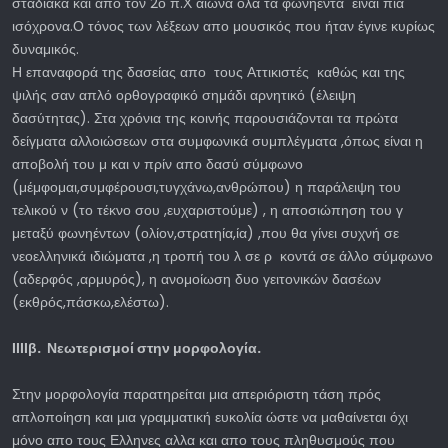
σταδιακά και απο τον 2ο π.Χ αιώνα όλα τα φωνήεντα είναι πια
ισόχρονα.Ο τόνος των λέξεων απο μουσικός που ήταν έγινε κυρίως
δυναμικός.
Η επαναφορά της δασείας απο τους Αττικιστές καθώς και της
ψιλής σαν απλό ορθογραφικό σημάδι αρνητικό (έλειψη
δασύτητας). Στα χρόνια της κοινής παρουσιάζονται τα πρώτα
δείγματα αλλοιώσεων στα συμφωνικά συμπλέγματα ,όπως είναι η
αποβολή του μ και ν πρίν απο δασύ σύμφωνο
(μέμφομαι,συμφέρουσι,τυγχάνω,ανθρώπου) η παράλειψη του
τελικού ν (το τέκνο σου ,ευχαριστούμε) , η αποσιώπηση του γ
μεταξύ φωνηέντων (ολίον,στρατηία,ία) ,που θα γίνει συχνή σε
νεοελληνικά ιδιώματα ,η τροπή του λ σε ρ κοντά σε άλλο σύμφωνο
(αδερφός ,αρμυρός), η ανομοίωση δυο γειτονικών δασέων
(εκθρός,πάσκω,ελέστω).
ΙΙΙΙβ. Νεωτερισμοί στην μορφολογία.
Στην μορφολογία παρατηρείται μια απεριόριστη τάση πρός
απλοποίηση και μια γραμματική ευκολία ώστε να μαθαίνεται όχι
μόνο απο τους Ελληνες αλλα και απο τους πληθυσμούς που