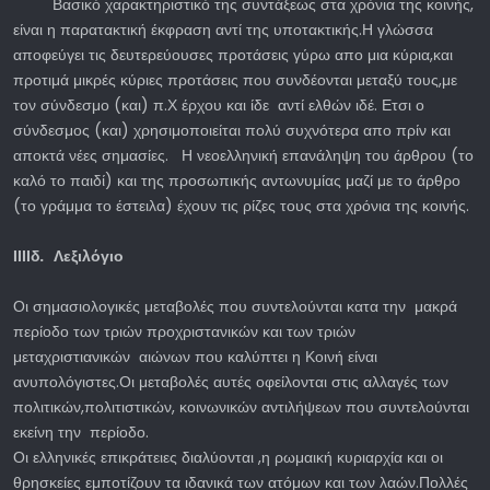
Βασικό χαρακτηριστικό της συντάξεως στα χρόνια της κοινής,
είναι η παρατακτική έκφραση αντί της υποτακτικής.Η γλώσσα
αποφεύγει τις δευτερεύουσες προτάσεις γύρω απο μια κύρια,και
προτιμά μικρές κύριες προτάσεις που συνδέονται μεταξύ τους,με
τον σύνδεσμο (και) π.Χ έρχου και ίδε αντί ελθών ιδέ. Ετσι ο
σύνδεσμος (και) χρησιμοποιείται πολύ συχνότερα απο πρίν και
αποκτά νέες σημασίες. Η νεοελληνική επανάληψη του άρθρου (το
καλό το παιδί) και της προσωπικής αντωνυμίας μαζί με το άρθρο
(το γράμμα το έστειλα) έχουν τις ρίζες τους στα χρόνια της κοινής.
ΙΙΙΙδ. Λεξιλόγιο
Οι σημασιολογικές μεταβολές που συντελούνται κατα την μακρά
περίοδο των τριών προχριστανικών και των τριών
μεταχριστιανικών αιώνων που καλύπτει η Κοινή είναι
ανυπολόγιστες.Οι μεταβολές αυτές οφείλονται στις αλλαγές των
πολιτικών,πολιτιστικών, κοινωνικών αντιλήψεων που συντελούνται
εκείνη την περίοδο.
Οι ελληνικές επικράτειες διαλύονται ,η ρωμαική κυριαρχία και οι
θρησκείες εμποτίζουν τα ιδανικά των ατόμων και των λαών.Πολλές