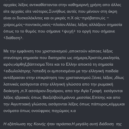
αρχαίες λέξεις αντικαθίστανται στην καθημερινή χρήση απο άλλες
είτε αρχαίες είτε νεότερες.Συνήθως αυτές που μένουν στη άκρη
είναι οι δυσκολόκλιτες και οι μικρές π.Χ οίς-πρόβατον,ύς –
χοίρος,μύς-ποντικός,ναύς-πλοίον.Αλλες λέξεις αλλάζουν σημασία
όπως το το θυμός που σήμαινε <ψυχή> το οργή που σήμαινε
<διάθεση>.
Με την εμφάνιση του χριστιανισμού ,αποκτούν κάποες λέξεις
στενότερη σημασία που διατηρείτε ως σήμερα,Χριστός,εκκλησία,
ιερόν,νάρθηξ,βάπτισμα.Τότε και το Ελλην αποκτά τη σημασία
<ειδωλολάτρης >επειδή οι εμποτισμένοι με την ελληνική παιδεία
αντέδρασαν στην επικράτηση του χριστιανισμού.Ξένες λέξεις ,ιδίως
λατινικές εισάγονται στην ελληνική γλώσσα απο την ρωμαική
διοίκηση ,π.Χ ασσάριον.δηνάριον, απο την Αγία Γραφή εισάγονται
λέξεις εβραικές όπως Βεεζελβούλ,μάννα ,μεσσίας.Επίσης και απο
την Αιγυπτιακή γλώσσα, εισάγονται λέξεις όπως πάπυρος,κόμμι,και
ονόματα όπως ονούφριος παχώμιος κ.α
Η εξάπλωση της Κοινής ήταν τεράστια.Η μεγάλη αυτή διάδοση της