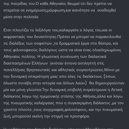
της πατρίδας του.Ο κάθε Αθηναίος θεωρεί ότι δεν πρέπει να
στερείται σε ενημέρωση,μόρφωση,και ικανότητα να αναδειχθεί
μέσα στην πολιτεία.
Ετσι πλουτίζει το λεξιλόγιο του,καλιεργείτε ο λόγος του,και οι
εκφραστικές του δυνατότητες.Πρέπει να μπορεί να παρακολουθεί
τις διαλέξεις των σοφιστών ,τα δραμματικά έργα στο θέατρο, και
τους φιλοσοφικούς διαλόγους ώστε να είναι ένας ολοκληρωμένος
Αθηναίος πολίτης. Η γλωσσική συνένωση των διαλεκτικά
διασπασμένων Ελλήνων γινόταν έντονα αντιληπτή στίς
πανελλήνιες θρησκευτικές και αθλητικές συγκεντρώσεις.Μόνο με
την δυναμική επικράτηση μιας απο όλες τις διαλέκτους (όπως
άλωστε συνέβη στην ιστορία και άλλων λαών) θα δημιουργούνταν
μία και μόνη γλώσσα.Την δυναμική επιβολή συγκέντρωνε η Αττική
διάλεκτος λόγω της ηγεμονικής στάσης της Αθήνας,αλλα και λόγω
της πνευματικής καλιέργειας που η συγκεκριμένη διάλεκτος ,με τον
γραπτό πλούτο ,τους συγγραφείς,φιλοσόφους, και την πνευματική
ζωή, μπορούσε εκείνη την στιγμή να προσφέρει.