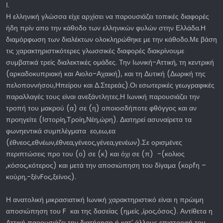
Ι.
Η ελληνική γλώσσα είχε αρχίσει να παρουσιάζει τοπικές διαφορές
ήδη πρίν απο την κάθοδο των ελληνικών φυλών στην Ελλάδα.Η
διαμόρφωση των διαλέκτων ολοκληρώθηκε με την κάθοδο.Με βάση
τις χαρακτηριστικότερες γλωσσικές διαφορές διακρίνουμε
συμβατικά τρείς διαλεκτικές ομάδες. Την Ιωνική-Αττική, τη κεντρική
(αρκαδοκυπριακή και Αιολο-Αχαική), και τη Δυτική (Δωρική της
πελοποννήσου,Ηπείρου και Δ.Στερεάς).Οι εσωτερικές γεωγραφικές
παραλλαγές τους είναι ανεξάντλητες.Η Ιωνική παρουσιάζει την
τροπή του μακρού (α) σε (η) οποιοσδήποτε φθόγγος και αν
προηγείτε (Ιστορίη,Τροίη,Νέη,ώρη). Διατηρεί ασυναίρετα τα
φωνηεντικά συμπλέγματα εο,εω,εα
(έθνεος,εθνέων,έθνεα,γένεος,γένεα,γενέων).Σε ορισμένες
περιπτώσεις προ του (ο) σε (κ) και όχι σε (π) -(κολιος
,κόσος,κότερος) και μετά την αποσιώπηση του δίγαμα (κορfη –
κούρη,-ξένFος,ξείνος).
Η ανατολική μικρασιατική Ιωνική χαρακτηριστικό είναι η πρώιμη
αποσιώπηση του F και της δασείας (ημείς ,ίρος,όσος). Αντίθετα η
Αττική παρουσιάζει την διατήρηση ή κατ’ άλλους επιστροφή του