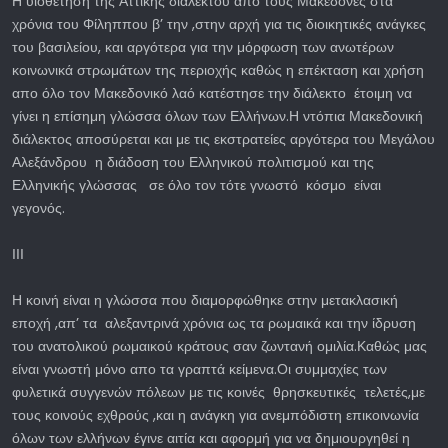
Η υιοθέτηση της Αττικής διαλέκτου απο τους Μακεδόνες στα
χρόνια του Φίληππου β’ την ,στην αρχή για τις διοικητικές ανάγκες
του βασιλείου, και αργότερα για την μόρφωση των ανωτέρων
κοινωνικά στρωμάτων της περιοχής καθώς η επέκταση και χρήση
απο όλο τον Μακεδονικό λαό κατέστησε την διάλεκτο έτοιμη να
γίνει η επίσημη γλώσσα όλων των Ελλήνων.Η ντόπια Μακεδονική
διάλεκτος αποσύρεται και με τις εκστρατείες αργότερα του Μεγάλου
Αλεξάνδρου η διάδοση του Ελληνικού πολιτισμού και της
Ελληνικής γλώσσας σε όλο τον τότε γνωστό κόσμο είναι
γεγονός.
ΙΙΙ
Η κοινή είναι η γλώσσα που διαμορφώθηκε στην μετακλασική
εποχή ,απ’ τα αλεξαντρινά χρόνια ως τα ρωμαικά και την ίδρυση
του ανατολικού ρωμαικού κράτους σαν ζωντανή ομιλία.Καθώς μας
είναι γνωστή μόνο απο τα γραπτά κείμενα.Οι συμμαχίες των
φυλετικά συγγενών πόλεων με τις κοινές θρησκευτικές τελετές,με
τους κοινούς εχθρούς ,και η ανάγκη για ανεμπόδιστη επικοινωνία
όλων των ελλήνων έγινε αιτία και αφορμή για να δημιουργηθεί η