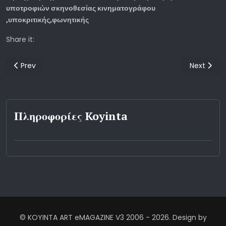
υποτροφιών σκηνοθεσίας κινηματογράφου
,υποκριτικής,φωνητικής
Share it:
Previous article: Πρεμιέρα της ταινίας "Η Γέννηση μιας ιδέας" τ
Next articl
Prev
Next
Πληροφορίες Koyinta
© KOYINTA ART eMAGAZINE V3 2006 - 2026. Design by