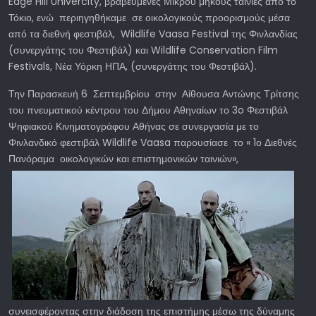
Edge Hill Univercity, βραβευμένες Μικρού μήκους ταινίες από το
Τόκιο, ενώ περιηγηθήκαμε σε οικολογικούς προορισμούς μέσα
από τα διεθνή φεστιβάλ, Wildlife Vaasa Festival της Φινλανδίας
(συνεργάτης του Φεστιβάλ) και Wildlife Conservation Film
Festivals, Νέα Υόρκη ΗΠΑ, (συνεργάτης του Φεστιβάλ).
Την Παρασκευή 6 Σεπτεμβρίου στην Αίθουσα Αντώνης Τρίτσης
του πνευματικού κέντρου του Δήμου Αθηναίων το 3o Φεστιβάλ
Ψηφιακού Κινηματογράφου Αθήνας σε συνεργασία με το
Φινλανδικό φεστιβάλ Wildlife Vaasa παρουσίασε το « 1ο Διεθνές
Πανόραμα οικολογικών και
επιστημονικών ταινιών»,
συνεισφέροντας στην διάδοση της επιστήμης μέσω της δύναμης