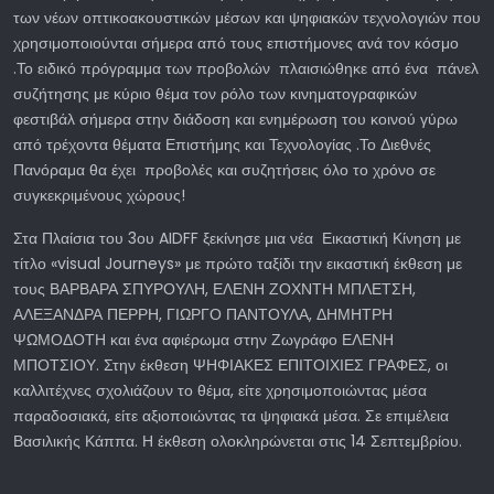
των νέων οπτικοακουστικών μέσων και ψηφιακών τεχνολογιών που
χρησιμοποιούνται σήμερα από τους επιστήμονες ανά τον κόσμο
.Το ειδικό πρόγραμμα των προβολών πλαισιώθηκε από ένα πάνελ
συζήτησης με κύριο θέμα τον ρόλο των κινηματογραφικών
φεστιβάλ σήμερα στην διάδοση και ενημέρωση του κοινού γύρω
από τρέχοντα θέματα Επιστήμης και Τεχνολογίας .Το Διεθνές
Πανόραμα θα έχει προβολές και συζητήσεις όλο το χρόνο σε
συγκεκριμένους χώρους!
Στα Πλαίσια του 3ου AIDFF ξεκίνησε μια νέα Εικαστική Κίνηση με
τίτλο «visual Journeys» με πρώτο ταξίδι την εικαστική έκθεση με
τους ΒΑΡΒΑΡΑ ΣΠΥΡΟΥΛΗ, ΕΛΕΝΗ ΖΟΧΝΤΗ ΜΠΛΕΤΣΗ,
ΑΛΕΞΑΝΔΡΑ ΠΕΡΡΗ, ΓΙΩΡΓΟ ΠΑΝΤΟΥΛΑ, ΔΗΜΗΤΡΗ
ΨΩΜΟΔΟΤΗ και ένα αφιέρωμα στην Ζωγράφο ΕΛΕΝΗ
ΜΠΟΤΣΙΟΥ. Στην έκθεση ΨΗΦΙΑΚΕΣ ΕΠΙΤΟΙΧΙΕΣ ΓΡΑΦΕΣ, οι
καλλιτέχνες σχολιάζουν το θέμα, είτε χρησιμοποιώντας μέσα
παραδοσιακά, είτε αξιοποιώντας τα ψηφιακά μέσα. Σε επιμέλεια
Βασιλικής Κάππα. Η έκθεση ολοκληρώνεται στις 14 Σεπτεμβρίου.