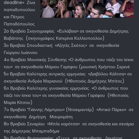
deadline» Ζίνα
παπαδοπούλου
και Πέτρος
Παπαδόπουλος
2o Βραβείο Σκηνογραφίας «Ευλάβεια» σε σκηνοθεσία Δημήτρης
Βαβάτσης (σκηνογράφος Κατερίνα Κολλιοπούλου)
3ο Βραβείο Σπουδαστική «Αζητές Σκότος» σε σκηνοθεσία
Γιώργου Ιωάννου
4ο Βραβείο Μουσικής Σύνθεσης «Ο άνθρωπος που τάιζε τον ίσκιο
του» σε σκηνοθεσία Μάριου Γαρέφου (μουσική Χρήστου Σερενέ
5ο Βραβείο Καλύτερης αντρικής ερμηνείας «Διαβόλου Κάλτσα» σε
σκηνοθεσία Ανδρέα Μαριανού (Ηθοποιός Δημήτρης Μπίτος)
6ο Βραβείο Καλύτερης γυναικείας ερμηνείας «Ο άνθρωπος που
τάιζε τον ίσκιο του» σε σκηνοθεσία Μάριου Γαρέφου (Ηθοποιός
Μαρία Κίτσου)
7ο Βραβείο “Γιάννης Λάμπρου» (Ντοκιμαντέρ) «Αττικό Πάρκο» σε
σκηνοθεσία Δημήτρη Μαυρομάτη
8ο Βραβείο Σεναρίου «Μπλε καρότσα» σε σκηνοθεσία και σενάριο
της Δήμητρας Μπαμπαδήμα
9ο Βραβείο Φωτογραφίας «Σςςς» σε σκηνοθεσία Δημήτρη