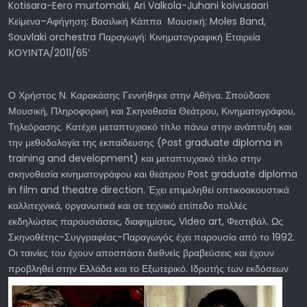
Kotisara-Eero murtomaki, Ari Valkola-Juhani koivusaari
Κείμενα–Αφήγηση: Βασιλική Κάππα Μουσική: Moles Band,
Souvlaki orchestra Παραγωγή: Κινηματογραφική Εταιρεία
ΚΟΥΙΝΤΑ/2011/65’
Ο Χρήστος Ν. Καρακάσης Γεννήθηκε στην Αθήνα. Σπούδασε
Μουσική, Πληροφορική και Σκηνοθεσία Θεάτρου, Κινηματογράφου,
Τηλεόρασης. Κατέχει μεταπτυχιακό τίτλο πάνω στην ανάπτυξη και
την μεθοδολογία της εκπαίδευσης (Post graduate diploma in
training and development) και μεταπτυχιακό τίτλο στην
σκηνοθεσία κινηματογράφου και θεάτρου Post graduate diploma
in film and theatre direction. Έχει επιμεληθεί οπτικοακουστικά
καλλιτεχνικά, οργανωτικά και σε τεχνικό επίπεδο πολλές
εκδηλώσεις παρουσιάσεις, διαφημίσεις, Video art, Φεστιβάλ. Ως
Σκηνοθέτης-Συγγραφέας-Παραγωγός έχει παρουσία από το 1992.
Οι ταινίες του έχουν αποσπάσει διεθνείς βραβεύσεις και έχουν
προβληθεί στην Ελλάδα
και το Εξωτερικό. Ιδρυτής των εκδόσεων