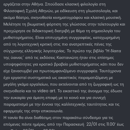
εργάζεται στην Αθήνα. Σπούδασε κλασική φιλολογία στη
Φιλοσοφική Σχολή Αθηνών, με ειδίκευση στη γλωσσολογία, και
ακόμα θέατρο, σκηνοθεσία κινηματογράφου και κλασική μουσική.
Mελέτησε τη βιωματική φόρτιση της γλώσσας στην τελετουργία και
προχώρησε σε διδακτορική διατριβή με θέμα τη σημειολογία του
μυθιστορήματος. Είναι επιτυχημένη συγγραφέας, καταχωρημένη
από τη λογοτεχνική κριτική στις πιο ανατρεπτικές πένες της
σύγχρονης ελληνικής λογοτεχνίας. Το πρώτο της βιβλίο “Η δίαιτα
της ύαινας´ από τις εκδόσεις Καστανιώτη ήταν στις επίσημες
υποψηφιότητες για κρατικό βραβείο μυθιστορήματος κάτι που δεν
είχε ξανασυμβεί για πρωτοεμφανιζόμενο συγγραφέα. Ταυτόχρονα
έχει εργαστεί συστηματικά ως εικαστικός πειραματιζόμενη με
μεγάλη γκάμα εργαλείων, που εκτείνονται από τη ζωγραφική ως τη
σκηνοθεσία και το video art. Το εικαστικό της άνοιγμα της έδωσε
την ευκαιρία για άμεση επαφή με το κοινό και για συνεχή
πειραματισμό με την έννοια της καλλιτεχνικής ταυτότητας και τις
εφαρμογές της στην επικοινωνία.
Η ταινία θα είναι διαθέσιμη στον παρακάτω σύνδεσμο για τις
επόμενες πέντε ημέρες, από την Παρασκευή 22/01 στις 11.00’ έως