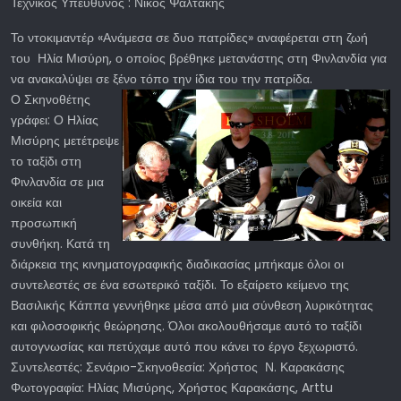
Τεχνικός Υπεύθυνος : Νίκος Ψαλτάκης
Το ντοκιμαντέρ «Ανάμεσα σε δυο πατρίδες» αναφέρεται στη ζωή
του Ηλία Μισύρη, ο οποίος βρέθηκε μετανάστης στη Φινλανδία για
να ανακαλύψει σε ξένο τόπο την ίδια του την πατρίδα.
Ο Σκηνοθέτης
γράφει: Ο Ηλίας
Μισύρης μετέτρεψε
το ταξίδι στη
Φινλανδία σε μια
οικεία και
προσωπική
συνθήκη. Κατά τη
διάρκεια της κινηματογραφικής διαδικασίας μπήκαμε όλοι οι
συντελεστές σε ένα εσωτερικό ταξίδι. Το εξαίρετο κείμενο της
Βασιλικής Κάππα γεννήθηκε μέσα από μια σύνθεση λυρικότητας
και φιλοσοφικής θεώρησης. Όλοι ακολουθήσαμε αυτό το ταξίδι
αυτογνωσίας και πετύχαμε αυτό που κάνει το έργο ξεχωριστό.
Συντελεστές: Σενάριο-Σκηνοθεσία: Χρήστος Ν. Καρακάσης
Φωτογραφία: Ηλίας Μισύρης, Χρήστος Καρακάσης, Arttu