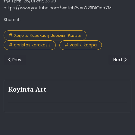
την Τρίτη 26/01 στις 23.00’
https://www.youtube.com/watch?v=rO2RDIOdo7M
Share it:
# Χρήστο Καρακάση Βασιλική Κάππα
# christos karakasis
# vasiliki kappa
Previous article: Take a trip Επαναπροσδιορίζοντας το ντοκιμαντ
Next articl
Prev
Next
Koyinta Art