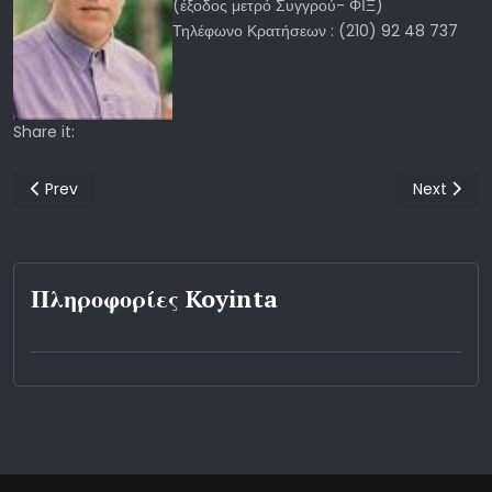
(έξοδος μετρό Συγγρού- ΦΙΞ)
Τηλέφωνο Κρατήσεων : (210) 92 48 737
Share it:
Previous article: ROOTS, ROCK, ΡΕΜΠΕΤΙΚΟ
Next artic
Prev
Next
Πληροφορίες Koyinta