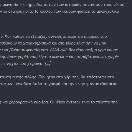
ν ακινησία – οι ηρωίδες αυτών των ιστοριών συναντούν τους νέους
ύνται στα ελάχιστα. Το κάλλος των νεαρών φωτίζει το μελαγχολικό
 Και, καθώς τα εξετάζεις, συνειδητοποιείς ότι ανάμεσα στο
θενούν τα χαρακτηριστικά και στο τέλος είναι σαν να μην
ν να βλέπουν φαντάσματα. Αλλά εγώ δεν είμαι ακόμη γριά και σε
ησιάσεις γυρίζοντας λίγο το κεφάλι – έτσι μπράβο, φυσικά, χωρίς
 τις νύχτες του χειμώνα. […]
στευτη αυτής πόλης. Εάν ήταν στο χέρι της, θα επέστρεφε στο
τας ως μοναδικά όπλα τη γραφή και την κίνηση, αντιστέκεται και
αι χορογραφική καριέρα. Οι «Νέοι άντρες» είναι το πέμπτο της