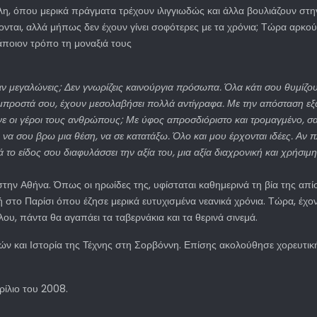
η, όπου μερικά πράγματα τρέχουν ιλιγγιωδώς και άλλα βουλιάζουν στη
εύονται, αλλά μήπως δεν έχουν γίνει σοφότερες με τα χρόνια; Τώρα αρκο
άποιον τρόπο τη μοναξιά τους
αν μεγαλώνεις; Δεν γνωρίζεις καινούργια πρόσωπα. Όλα κάτι σου θυμίζουν.
μπροστά σου, έχουν μεσολαβήσει πολλά αντίγραφα. Με την απόσταση εξασ
ε οι γέροι τους ανθρώπους; Με ύφος απροσδιόριστο και τρομαγμένο, σα
α σου βρω μια θέση, να σε κατατάξω. Όλο και μου έρχονται ιδέες. Αν πλ
ά το είδος σου διαφυλάσσει την αξία του, μια αξία διαχρονική και χρήσιμη
την Αθήνα. Όπως οι ηρωίδες της, υφίσταται καθημερινά τη βία της απί
ή στο Παρίσι όπου έζησε μερικά ευτυχισμένα νεανικά χρόνια. Τώρα, έχον
ου, πάντα θα αγαπάει τα ταβερνάκια και τα θερινά σινεμά.
και Ιστορία της Τέχνης στη Σορβόννη. Επίσης ακολούθησε χορευτική κ
ρίλιο του 2008.