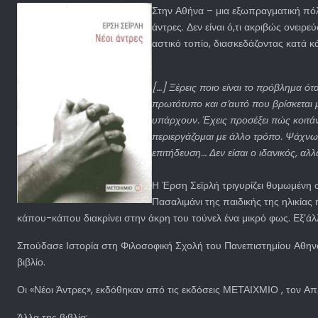
Στην Αθήνα – μια εξωπραγματική πόλ
άντρες. Δεν είναι ό,τι ακριβώς ονειρ
αστικό τοπίο, διασκεδάζοντας κατά κ
[…] Ξέρεις ποιο είναι το πρόβλημα ότ
πρωτότυπο και σ’αυτό που βρίσκεται 
υπάρχουν. Έχεις προσέξει πώς κοιτάν
περιεργάζομαι με άλλο τρόπο. Ψάχνω ν
επιτήδευση… Δεν είσαι ο ιδανικός, αλλ
Η Έρση Σεϊρλή τριγυρίζει θυμωμένη σ
Πασαλιμάνι της παιδικής της ηλικίας 
κάπου-κάπου διακρίνει στην άκρη του τούνελ ένα μικρό φως. Εξ’άλλ
Σπούδασε Ιστορία στη Φιλοσοφική Σχολή του Πανεπιστημίου Αθηνών 
βιβλίο.
Οι «Νέοι Άντρες», εκδόθηκαν από τις εκδόσεις ΜΕΤΑΙΧΜΙΟ , τον Απ
Άλλα της βιβλία: