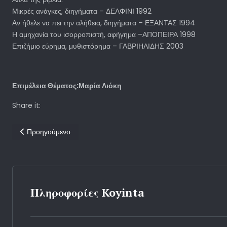
Μικρές ανάγκες, διηγήματα – ΔΕΛΦΙΝΙ 1992
Αν ήθελε να πει την αλήθεια, διηγήματα – ΕΞΑΝΤΑΣ 1994
Η αμηχανία του ισορροπιστή, αφήγημα –ΑΠΟΠΕΙΡΑ 1998
Επιζήμιο εύρημα, μυθιστόρημα – ΓΑΒΡΙΗΛΙΔΗΣ 2003
Επιμέλεια Θέματος:Μαρία Λιόκη
Share it:
Προηγούμενο άρθρο: 54η Διεθνής Έκθεση Βιβλίου στο Βελιγράδι
Προηγούμενο
Πληροφορίες Koyinta