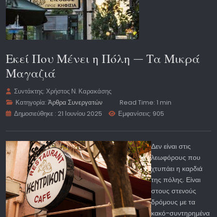
Εκεί Που Μένει η Πόλη — Τα Μικρά
Μαγαζιά
Συντάκτης:
Χρήστος Ν. Καρακάσης
Κατηγορία:
Άρθρα Συνεργατών
Read Time: 1 min
Δημοσιεύθηκε : 21 Ιουνίου 2025
Εμφανίσεις: 905
Δεν είναι στις
λεωφόρους που
χτυπάει η καρδιά
της πόλης. Είναι
στους στενούς
δρόμους με τα
κακό-συντηρημένα