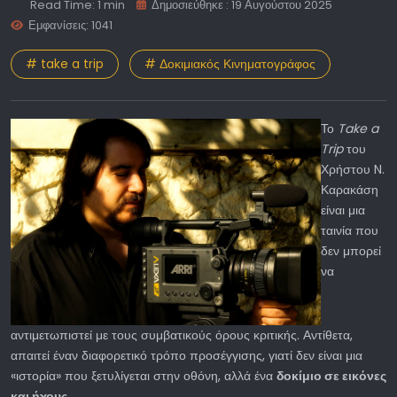
Read Time: 1 min
Δημοσιεύθηκε : 19 Αυγούστου 2025
Εμφανίσεις: 1041
# take a trip
# Δοκιμιακός Κινηματογράφος
Το
Take a
Trip
του
Χρήστου N.
Καρακάση
είναι μια
ταινία που
δεν μπορεί
να
αντιμετωπιστεί με τους συμβατικούς όρους κριτικής. Αντίθετα,
απαιτεί έναν διαφορετικό τρόπο προσέγγισης, γιατί δεν είναι μια
«ιστορία» που ξετυλίγεται στην οθόνη, αλλά ένα
δοκίμιο σε εικόνες
και ήχους
.