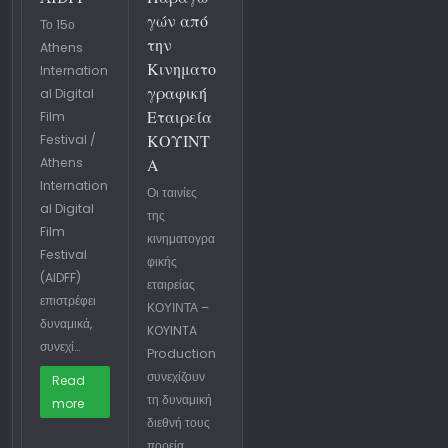
γών από
Το 15ο
την
Athens
Κινηματο
Internation
γραφική
al Digital
Εταιρεία
Film
ΚΟΥΙΝΤ
Festival /
Athens
Α
Internation
Οι ταινίες
al Digital
της
Film
κινηματογρα
Festival
φικής
(AIDFF)
εταιρείας
επιστρέφει
ΚΟΥΙΝΤΑ –
δυναμικά,
KOYINTA
συνεχί…
Production
συνεχίζουν
Read
τη δυναμική
more
διεθνή τους
πορεία,