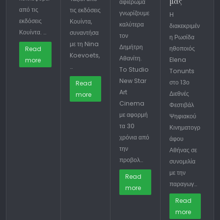
μας
αφιέρωμα
από τις
τις εκδόσεις
γνωρίζουμε
Η
εκδόσεις
Κουίντα,
καλύτερα
διακεκριμέν
Κουίντα. …
συναντήσα
τον
η Ρωσίδα
με τη Nina
Δημήτρη
ηθοποιός
Read
Koevoets,
Αθανίτη.
Elena
more
…
To Studio
Tonunts
New Star
στο 13ο
Read
Art
Διεθνές
more
Cinema
Φεστιβάλ
με αφορμή
Ψηφιακού
τα 30
Κινηματογρ
χρόνια από
άφου
την
Αθήνας σε
προβολ…
συνομιλία
με την
Read
παραγωγ…
more
Read
more