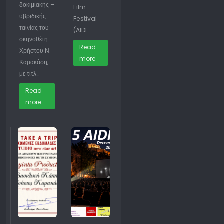
δοκιμιακής –
Film
υβριδικής
Festival
ταινίας του
(AIDF…
σκηνοθέτη
Read
Χρήστου Ν.
more
Καρακάση,
με τίτλ…
Read
more