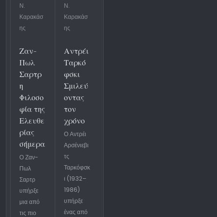
Ν.
Ν.
Καρακάσ
Καρακάσ
ης
ης
Ζαν-
Αντρέι
Πωλ
Ταρκό
Σαρτρ
φσκι
η
Σμιλεύ
Φιλοσο
οντας
φία της
τον
Ελευθε
χρόνο
ρίας
Ο Αντρέι
σήμερα
Αρσένιεβι
τς
Ο Ζαν-
Ταρκόφσκ
Πωλ
ι (1932–
Σαρτρ
1986)
υπήρξε
υπήρξε
μια από
ένας από
τις πιο