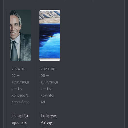
2024-01-
2023-06-
02 —
09 —
Συνεντεύξει
Συνεντεύξει
ς — by
ς — by
Χρήστος Ν.
Koyinta
Καρακάσης
Art
Γνωρίζο
Γιώργος
υμε τον
Λένης