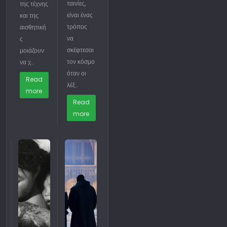
ταινίες,
της τέχνης
είναι ένας
και της
τρόπος
αισθητική
να
ς
σκέφτεσαι
μοιάζουν
τον κόσμο
να χ…
όταν οι
Read
λέξ…
more
Read
more