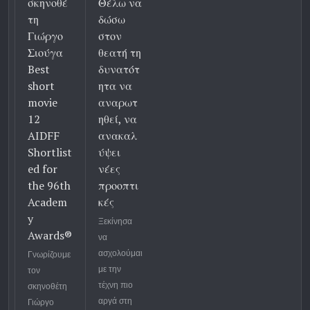
σκηνοθέ
Θέλω να
τη
δώσω
Γιώργο
στον
Σιούγα
θεατή τη
Best
δυνατότ
short
ητα να
movie
αναρωτ
12
ηθεί, να
AIDFF
ανακαλ
Shortlist
ύψει
ed for
νέες
the 96th
προοπτι
Academ
κές
y
Ξεκίνησα
Awards®
να
ασχολούμαι
Γνωρίζουμε
με την
τον
τέχνη πιο
σκηνοθέτη
αργά στη
Γιώργο