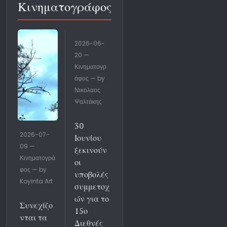
Κινηματογράφος
2026-06-
20 —
Κινηματογρ
άφος — by
Νικολαος
Ψαλτάκης
30
2026-07-
Ιουνίου
09 —
ξεκινούν
Κινηματογρά
οι
φος — by
υποβολές
Koyinta Art
συμμετοχ
ών για το
Συνεχίζο
15ο
νται τα
Διεθνές