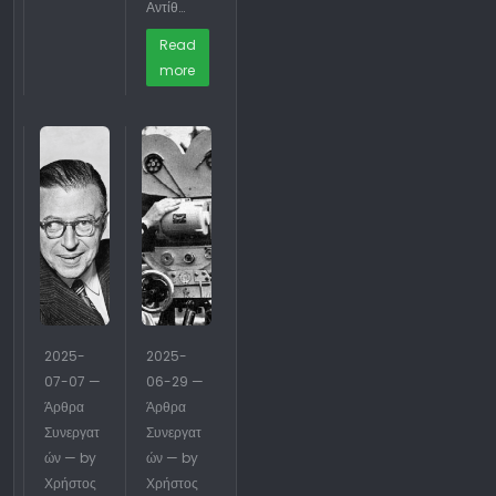
Αντίθ…
Read
more
2025-
2025-
07-07 —
06-29 —
Άρθρα
Άρθρα
Συνεργατ
Συνεργατ
ών — by
ών — by
Χρήστος
Χρήστος