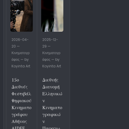
2026-04-
2025-12-
20 —
29 —
Κινηματογρ
Κινηματογρ
άφος — by
άφος — by
Koyinta Art
Koyinta Art
15ο
Διεθνής
Διεθνές
Διανομή
Φεστιβάλ
Ελληνικώ
Ψηφιακού
ν
Κινηματο
Κινηματο
γράφου
γραφικώ
Αθήνας
ν
AIDFF
Παραγω