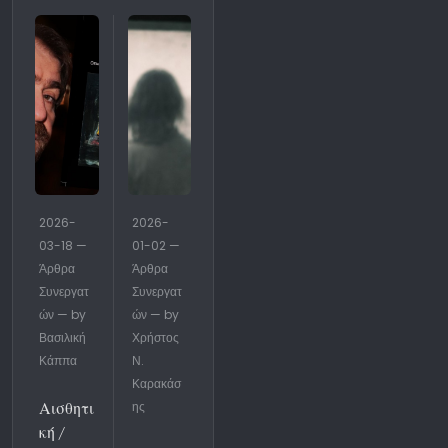
2026-
2026-
03-18 —
01-02 —
Άρθρα
Άρθρα
Συνεργατ
Συνεργατ
ών — by
ών — by
Βασιλική
Χρήστος
Κάππα
Ν.
Καρακάσ
Αισθητι
ης
κή /