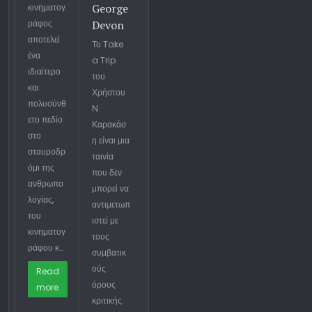
George
κινηματογ
ράφος
Devon
αποτελεί
Το Take
ένα
a Trip
ιδιαίτερο
του
και
Χρήστου
πολυσύνθ
N.
ετο πεδίο
Καρακάσ
στο
η είναι μια
σταυροδρ
ταινία
όμι της
που δεν
ανθρωπο
μπορεί να
λογίας,
αντιμετωπ
του
ιστεί με
κινηματογ
τους
ράφου κ…
συμβατικ
ούς
Read
όρους
more
κριτικής.