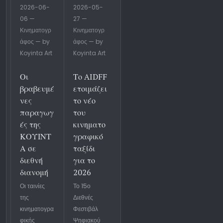
2026-06-
2026-05-
06 —
27 —
Κινηματογρ
Κινηματογρ
άφος — by
άφος — by
Koyinta Art
Koyinta Art
Οι
Το AIDFF
βραβευμέ
ετοιμάζει
νες
το νέο
παραγωγ
του
ές της
κινηματο
ΚΟΥΙΝΤ
γραφικό
Α σε
ταξίδι
διεθνή
για το
διανομή
2026
Οι ταινίες
Το 15ο
της
Διεθνές
κινηματογρα
Φεστιβάλ
φικής
Ψηφιακού