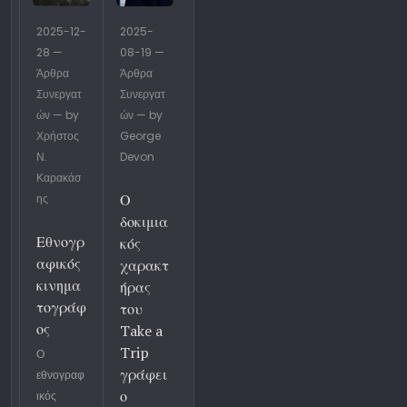
2025-12-
2025-
28 —
08-19 —
Άρθρα
Άρθρα
Συνεργατ
Συνεργατ
ών — by
ών — by
Χρήστος
George
Ν.
Devon
Καρακάσ
Ο
ης
δοκιμια
Εθνογρ
κός
αφικός
χαρακτ
κινημα
ήρας
τογράφ
του
ος
Take a
Trip
Ο
γράφει
εθνογραφ
ο
ικός