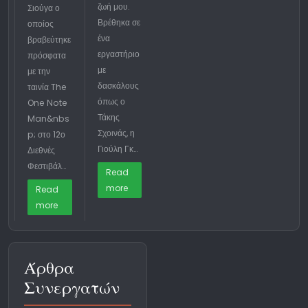
ζωή μου.
Σιούγα ο
Βρέθηκα σε
οποίος
ένα
βραβεύτηκε
εργαστήριο
πρόσφατα
με
με την
δασκάλους
ταινία The
όπως ο
One Note
Τάκης
Man&nbs
Σχοινάς, η
p; στο 12ο
Γιούλη Γκ…
Διεθνές
Φεστιβάλ…
Read
more
Read
more
Άρθρα
Συνεργατών