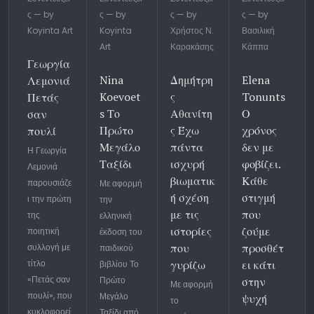
ς — by
ς — by
ς — by
ς — by
Koyinta Art
Koyinta
Χρήστος Ν.
Βασιλική
Art
Καρακάσης
Κάππα
Γεωργία
Nina
Δημήτρη
Elena
Λεμονιά
Koevoet
ς
Tonunts
Πετάς
s Το
Αθανίτη
Ο
σαν
Πρώτο
ς Έχω
χρόνος
πουλί
Μεγάλο
πάντα
δεν με
Η Γεωργία
Ταξίδι
ισχυρή
φοβίζει.
Λεμονιά
βιωματικ
Κάθε
παρουσιάζε
Με αφορμή
ή σχέση
στιγμή
ι την πρώτη
την
με τις
που
της
ελληνική
ιστορίες
ζούμε
ποιητική
έκδοση του
που
προσθέτ
συλλογή με
παιδικού
τίτλο
γυρίζω
ει κάτι
βιβλίου Το
«Πετάς σαν
Πρώτο
στην
Με αφορμή
πουλί», που
Μεγάλο
ψυχή
το
κυκλοφορεί
Ταξίδι από