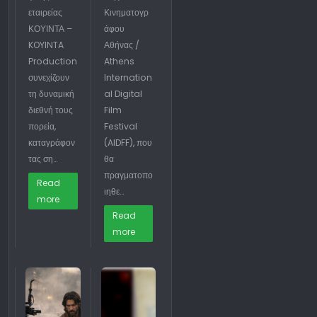
εταιρείας
Κινηματογρ
ΚΟΥΙΝΤΑ –
άφου
KOYINTA
Αθήνας /
Production
Athens
συνεχίζουν
Internation
τη δυναμική
al Digital
διεθνή τους
Film
πορεία,
Festival
καταγράφον
(AIDFF), που
τας ση…
θα
πραγματοπο
Read
ιηθε…
more
Read
more