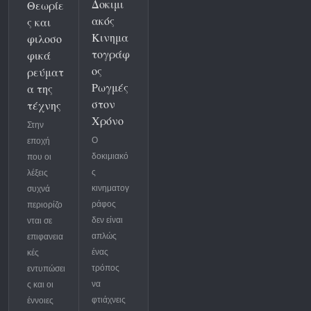
Δοκιμι
Θεωρίε
ακός
ς και
Κινημα
φιλοσο
τογράφ
φικά
ος
ρεύματ
Ρωγμές
α της
στον
τέχνης
Χρόνο
Στην
Ο
εποχή
δοκιμιακό
που οι
ς
λέξεις
κινηματογ
συχνά
ράφος
περιορίζο
δεν είναι
νται σε
απλώς
επιφανεια
ένας
κές
τρόπος
εντυπώσει
να
ς και οι
φτιάχνεις
έννοιες