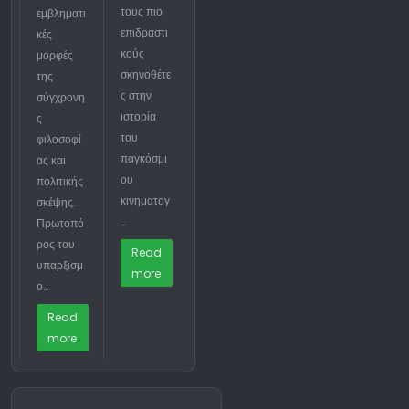
τους πιο
εμβληματι
επιδραστι
κές
κούς
μορφές
σκηνοθέτε
της
ς στην
σύγχρονη
ιστορία
ς
του
φιλοσοφί
παγκόσμι
ας και
ου
πολιτικής
κινηματογ
σκέψης.
…
Πρωτοπό
ρος του
Read
υπαρξισμ
more
ο…
Read
more