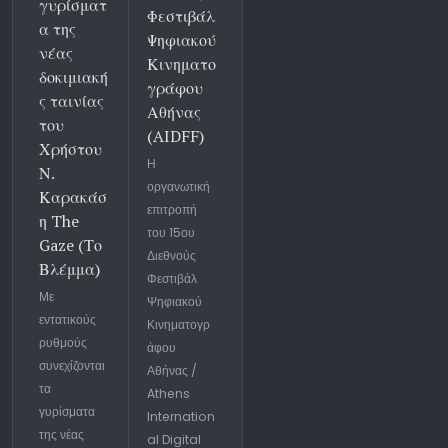
γυρίσματ
Φεστιβάλ
α της
Ψηφιακού
νέας
Κινηματο
δοκιμιακή
γράφου
ς ταινίας
Αθήνας
του
(AIDFF)
Χρήστου
Η
Ν.
οργανωτική
Καρακάσ
επιτροπή
η The
του 15ου
Gaze (Το
Διεθνούς
Βλέμμα)
Φεστιβάλ
Με
Ψηφιακού
εντατικούς
Κινηματογρ
ρυθμούς
άφου
συνεχίζονται
Αθήνας /
τα
Athens
γυρίσματα
Internation
της νέας
al Digital