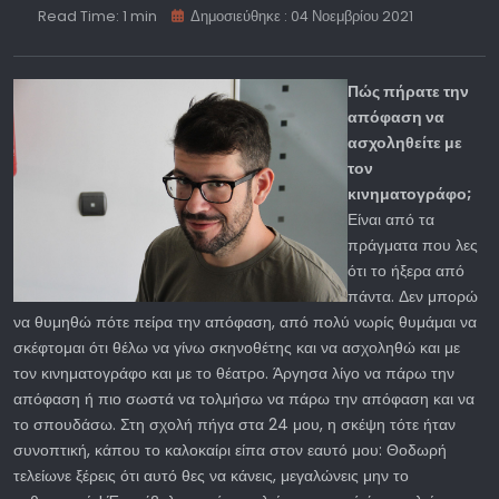
Read Time: 1 min
Δημοσιεύθηκε : 04 Νοεμβρίου 2021
Πώς πήρατε την
απόφαση να
ασχοληθείτε με
τον
κινηματογράφο;
Είναι από τα
πράγματα που λες
ότι το ήξερα από
πάντα. Δεν μπορώ
να θυμηθώ πότε πείρα την απόφαση, από πολύ νωρίς θυμάμαι να
σκέφτομαι ότι θέλω να γίνω σκηνοθέτης και να ασχοληθώ και με
τον κινηματογράφο και με το θέατρο. Άργησα λίγο να πάρω την
απόφαση ή πιο σωστά να τολμήσω να πάρω την απόφαση και να
το σπουδάσω. Στη σχολή πήγα στα 24 μου, η σκέψη τότε ήταν
συνοπτική, κάπου το καλοκαίρι είπα στον εαυτό μου: Θοδωρή
τελείωνε ξέρεις ότι αυτό θες να κάνεις, μεγαλώνεις μην το