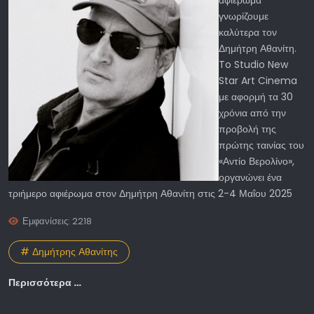
αφιέρωμα
γνωρίζουμε
καλύτερα τον
Δημήτρη Αθανίτη.
To Studio New
Star Art Cinema
με αφορμή τα 30
χρόνια από την
προβολή της
πρώτης ταινίας του
«Αντίο Βερολίνο»,
οργανώνει ένα
τριήμερο αφιέρωμα στον Δημήτρη Αθανίτη στις 2-4 Μαΐου 2025
Εμφανίσεις: 2218
# Δημήτρης Αθανίτης
Περισσότερα …