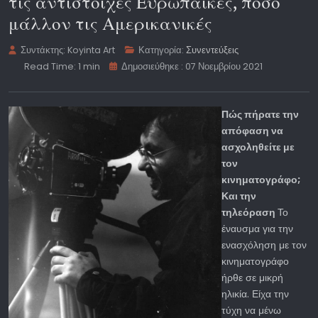
τις αντίστοιχες Ευρωπαϊκές, πόσο
μάλλον τις Αμερικανικές
Συντάκτης:
Koyinta Art
Κατηγορία:
Συνεντεύξεις
Read Time: 1 min
Δημοσιεύθηκε : 07 Νοεμβρίου 2021
Πώς πήρατε την
απόφαση να
ασχοληθείτε με
τον
κινηματογράφο;
Και την
τηλεόραση
Το
έναυσμα για την
ενασχόληση με τον
κινηματογράφο
ήρθε σε μικρή
ηλικία. Είχα την
τύχη να μένω