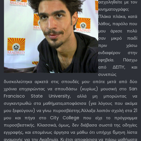
ασχοληθείτε με τον
κινηματογράφο;
Πλάκα πλάκα, κατά
λάθος, παρόλο που
μου άρεσε πολύ
σαν μικρό παιδί
πριν χάσω
ενδιαφέρον στην
εφηβεία. Πάσχω
από ΔΕΠΥ, και
συνεπώς
δυσκολεύτηκα αρκετά στις σπουδές μου· οπότε μετά από δύο
χρόνια επιχειρώντας να σπουδάσω (κυρίως) μουσική στο San
Francisco State University, αλλά μη μπορώντας να
συγκεντρωθώ στα μαθήματα,αποφάσισα (για λόγους που ακόμα
μου ξεφεύγουν) να γίνω πυροσβέστης.Άλλαξα λοιπόν σχολή στα 21
μου και πήγα στο City College που είχε το πρόγραμμα
πυροσβεστικής. Κλασσικά, όμως, δεν διάβασα σωστά της οδηγίες
εγγραφής, και επομένως άργησα να μάθω ότι υπήρχε 6μηνη λίστα
αναμονής για την Ακαδημία. Κι έτσι αποφάσισα να πάρω μαθήματα