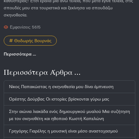
καθυστερείς! Έτσι έβαλα μια άνω τελεία, που μετά έγινε τελεία, στις
σπουδές μου στα τουριστικά και ξεκίνησα να σπουδάζω
σκηνοθεσία.
Εμφανίσεις: 5615
# Θοδωρής Βουρνάς
Περισσότερα …
Περισσότερα Άρθρα …
Νίκος Παπακώστας η σκηνοθεσία μου δίνει έμπνευση
Ορέστης Δούρβας Οι ιστορίες βρίσκονται γύρω μας
Στην αιώνια λιακάδα ενός δημιουργικού μυαλού Mια συζήτηση
με τον σκηνοθέτη και ηθοποιό Κωστή Καπελώνη
Γρηγόρης Γιαρέλης η μουσική είναι μέσο αναστοχασμού