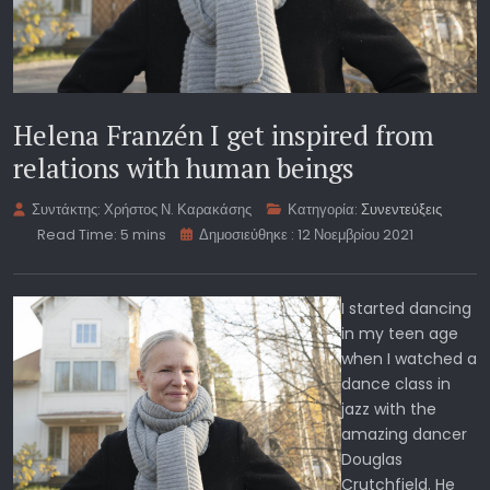
Helena Franzén I get inspired from
relations with human beings
Συντάκτης:
Χρήστος Ν. Καρακάσης
Κατηγορία:
Συνεντεύξεις
Read Time: 5 mins
Δημοσιεύθηκε : 12 Νοεμβρίου 2021
I started dancing
in my teen age
when I watched a
dance class in
jazz with the
amazing dancer
Douglas
Crutchfield. He