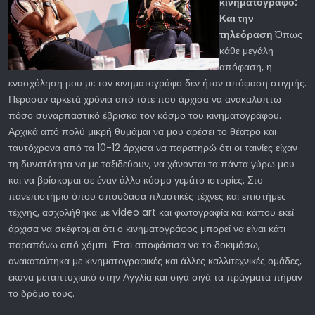
κινηματογράφο;
Και την
τηλεόραση
Όπως
κάθε μεγάλη
απόφαση, η
ενασχόληση μου με τον κινηματογράφο δεν ήταν απόφαση στιγμής.
Πέρασαν αρκετά χρόνια από τότε που άρχισα να ανακαλύπτω
πόσο συναρπαστικό έβρισκα τον κόσμο του κινηματογράφου.
Αρχικά από πολύ μικρή θυμάμαι να μου αρέσει το θέατρο και
ταυτόχρονα από τα 10-12 άρχισα να παρατηρώ ότι οι ταινίες είχαν
τη δυνατότητα να με ταξιδεύουν, να χάνονται τα πάντα γύρω μου
και να βρίσκομαι σε έναν άλλο κόσμο γεμάτο ιστορίες. Στο
πανεπιστήμιο όπου σπούδασα πλαστικές τέχνες και επιστήμες
τέχνης, ασχολήθηκα με video art και φωτογραφία και κάπου εκεί
άρχισα να σκέφτομαι ότι ο κινηματογράφος μπορεί να είναι κάτι
παραπάνω από χόμπι. Έτσι αποφάσισα να το δοκιμάσω,
ανακατεύτηκα με κινηματογραφικές και άλλες καλλιτεχνικές ομάδες,
έκανα μεταπτυχιακό στην Αγγλία και σιγά σιγά τα πράγματα πήραν
το δρόμο τους.