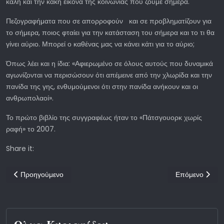
καλή και την κακή εικόνα της κοινωνίας που ζούμε σήμερα.
Πεζογραφήματα που σε απορροφούν και σε προβληματίζουν για
το σήμερα, ποιος φταίει για την κατάσταση του σήμερα και το τι θα
γίνει αύριο. Μπορεί ο καθένας μας να κάνει κάτι για το αύριο;
Όπως λέει και η ίδια: «Αφιερωμένο σε όλους αυτούς που δυναμικά
αγωνίζονται να περισώσουν ότι απέμεινε από την χλωρίδα και την
πανίδα της γης, ενθυμούμενοι ότι στην πανίδα ανήκουν και οι
ανθρωπολαοί».
Το πρώτο βιβλίο της συγγραφέως ήταν το «Πάτσγουορκ χωρίς
ραφή» το 2007.
Share it:
Προηγούμενο άρθρο: Συννεφοπαρμένοι
Επόμενο άρθρο:
Προηγούμενο
Επόμενο