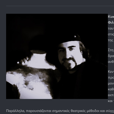
Κυκ
Φιλ
ταυ
στι
της
Στη
δρα
ανθ
Κεν
προ
μον
καθ
εκπ
και
Παράλληλα, παρουσιάζονται σημαντικές θεατρικές μέθοδοι και σύγχρ