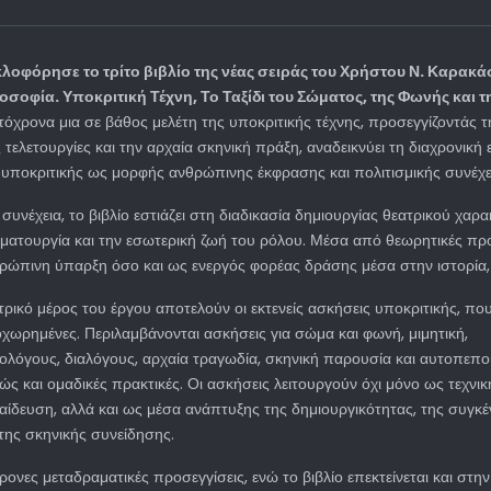
λοφόρησε το τρίτο βιβλίο της νέας σειράς του Χρήστου Ν. Καρακά
οσοφία. Υποκριτική Τέχνη, Το Ταξίδι του Σώματος, της Φωνής και 
τόχρονα μια σε βάθος μελέτη της υποκριτικής τέχνης, προσεγγίζοντάς τη
ς τελετουργίες και την αρχαία σκηνική πράξη, αναδεικνύει τη διαχρονική
 υποκριτικής ως μορφής ανθρώπινης έκφρασης και πολιτισμικής συνέχε
 συνέχεια, το βιβλίο εστιάζει στη διαδικασία δημιουργίας θεατρικού χαρ
ματουργία και την εσωτερική ζωή του ρόλου. Μέσα από θεωρητικές προσ
ρώπινη ύπαρξη όσο και ως ενεργός φορέας δράσης μέσα στην ιστορία, 
τρικό μέρος του έργου αποτελούν οι εκτενείς ασκήσεις υποκριτικής, π
χωρημένες. Περιλαμβάνονται ασκήσεις για σώμα και φωνή, μιμητική,
ολόγους, διαλόγους, αρχαία τραγωδία, σκηνική παρουσία και αυτοπεπο
ώς και ομαδικές πρακτικές. Οι ασκήσεις λειτουργούν όχι μόνο ως τεχνικ
αίδευση, αλλά και ως μέσα ανάπτυξης της δημιουργικότητας, της συγκ
 της σκηνικής συνείδησης.
ονες μεταδραματικές προσεγγίσεις, ενώ το βιβλίο επεκτείνεται και στην