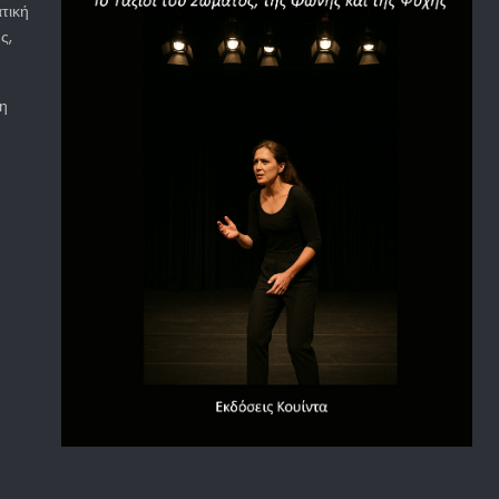
τική
ς,
τη