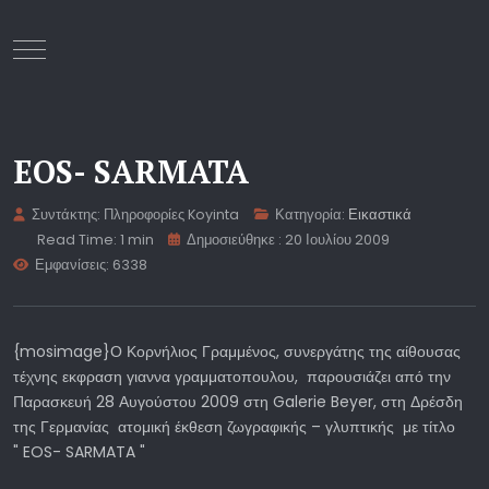
Mobile Menu Toggle
EOS- SARMATA
Συντάκτης:
Πληροφορίες Koyinta
Κατηγορία:
Εικαστικά
Read Time: 1 min
Δημοσιεύθηκε : 20 Ιουλίου 2009
Εμφανίσεις: 6338
{mosimage}Ο Κορνήλιος Γραμμένος, συνεργάτης της αίθουσας
τέχνης εκφραση γιαννα γραμματοπουλου, παρουσιάζει από την
Παρασκευή 28 Αυγούστου 2009 στη Galerie Beyer, στη Δρέσδη
της Γερμανίας ατομική έκθεση ζωγραφικής – γλυπτικής με τίτλο
" EOS- SARMATA "