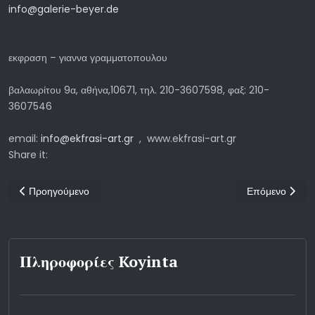
info@galerie-beyer.de
εκφραση – γιαννα γραμματοπουλου
βαλαωρίτου 9α, αθήνα,10671, τηλ. 210-3607598, φαξ: 210-
3607546
email:
info@ekfrasi-art.gr
, www.ekfrasi-art.gr
Share it:
Προηγούμενο άρθρο: ΕΚΠΛΗΞΗ 2!
Επόμενο άρθρο
Προηγούμενο
Επόμενο
Πληροφορίες Koyinta