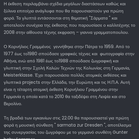
Η έκθεση περιλαμβάνει σχέδια μεγάλων διαστάσεων καθώς και
ξύλινα επιτοίχια ανάγλυφα που θα παρουσιαστούν για πρώτη
φορά. Τα γλυπτά εντάσσονται στη θεματική "Σάρματα " και
αποτελούν συνέχεια της έκθεσης που παρουσίασε ο καλλιτέχνης το
2008 στην αίθουσα τέχνης εκφραση – γιαννα γραμματοπουλου.
Ο Κορνήλιος Γραμμένος γεννήθηκε στην Πάτρα το 1959. Από το
1977 έως το1980 σπούδασε γραφικές τέχνες και φωτογραφία στην
Αθήνα, ενώ από 1981 έως το1988 σπούδασε ζωγραφική και
γλυπτική στην Σχολή Καλών Τεχνών της Κολωνίας στη Γερμανία,
Meisterklasse. Έχει παρουσιάσει πολλές ατομικές εκθέσεις και
γλυπτικά projects στην Ελλάδα, την Ευρώπη και τις Η.Π.Α. Αυτή
είναι η τέταρτη ατομική έκθεση Κορνήλιου Γραμμένου στην
Γερμανία η οποία κατά το 2010 θα ταξιδέψει στη Λειψία και στο
Βερολίνο.
Τη βραδιά των εγκαινίων στις 22.00 θα παρουσιαστεί για πρώτη
φορά η μουσική σύνθεση " sarmata zur Dresden ", αποτέλεσμα
της συνεργασίας του ζωγράφου με το γερμανό συνθέτη Gunter