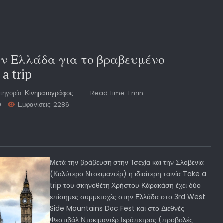
ην Ελλάδα για το βραβευμένο
a trip
τηγορία:
Κινηματογράφος
Read Time: 1 min
0
Εμφανίσεις: 2286
Μετά την βράβευση στην Τσεχία και την Σλοβενία
(Καλύτερο Ντοκιμαντέρ) η ιδιαίτερη ταινία Take a
trip του σκηνοθέτη Χρήστου Κάρακάση έχει δύο
επίσημες συμμετοχές στην Ελλάδα στο 3rd West
Side Mountains Doc Fest και στο Διεθνές
Φεστιβάλ Ντοκιμαντέρ Ιεράπετρας (προβολές