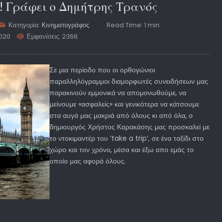
rip! Γράφει ο Δημήτρης Τρανός
Κατηγορία:
Κινηματογράφος
Read Time: 1 min
2020
Εμφανίσεις: 2366
Σε μια περίοδο που οι ορθογώνιοι
παραλληλόγραμμοι διαμορφωτές συνειδήσεων μας
παρακινούν εμμονικά να απομονωθούμε, να
μείνουμε «ασφαλείς» και γενικότερα να κάτσουμε
στα αυγά μας μακριά από όλους κι από όλα, ο
δημιουργός Χρήστος Καρακάσης μας προσκαλεί με
το ντοκιμαντέρ του ‘take a trip’, σε ένα ταξίδι στο
χώρο και τον χρόνο, μέσα και έξω απο εμάς το
οποίο μας αφορά όλους.