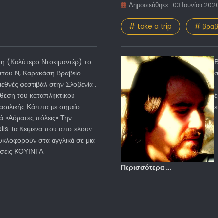
Δημοσιεύθηκε : 03 Ιουνίου 202
# take a trip
# βραβ
ση (Καλύτερο Ντοκιμαντέρ) το
Β
στου Ν, Καρακάση Βραβείο
σ
ιεθνές φεστιβάλ στην Σλοβενία .
.
νθεση του καταπληκτικού
έ
ασιλικής Κάππα με σημείο
ε
ρά «Αόρατες πόλεις» Την
elis Τα Κείμενα που αποτελούν
υκλοφορούν στα αγγλικά σε μια
όσεις ΚΟΥΙΝΤΑ.
Περισσότερα …