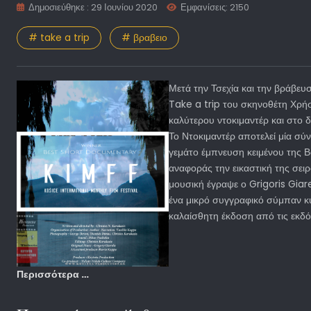
Δημοσιεύθηκε : 29 Ιουνίου 2020
Εμφανίσεις: 2150
# take a trip
# βραβειο
Μετά την Τσεχία και την βράβευ
Take a trip του σκηνοθέτη Χρή
καλύτερου ντοκιμαντέρ και στο δ
Το Ντοκιμαντέρ αποτελεί μία σύ
γεμάτο έμπνευση κειμένου της Β
αναφοράς την εικαστική της σει
μουσική έγραψε ο Grigoris Giar
ένα μικρό συγγραφικό σύμπαν κ
καλαίσθητη έκδοση από τις εκδ
Περισσότερα …