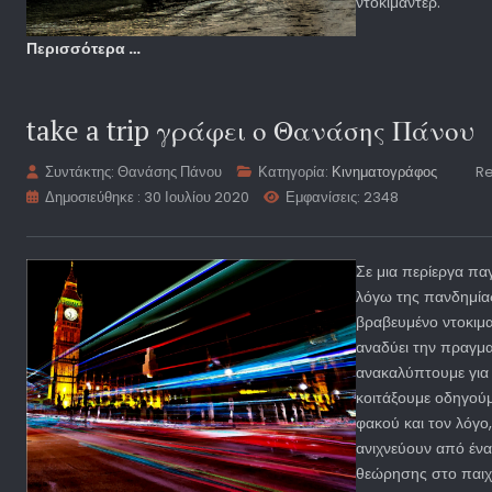
ντοκιμαντέρ.
Περισσότερα …
take a trip γράφει ο Θανάσης Πάνου
Συντάκτης:
Θανάσης Πάνου
Κατηγορία:
Κινηματογράφος
Re
Δημοσιεύθηκε : 30 Ιουλίου 2020
Εμφανίσεις: 2348
Σε μια περίεργα πα
λόγω της πανδημίας
βραβευμένο ντοκιμ
αναδύει την πραγμα
ανακαλύπτουμε για
κοιτάξουμε οδηγού
φακού και τον λόγο
ανιχνεύουν από ένα
θεώρησης στο παιχ