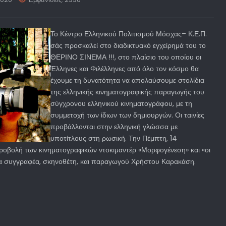
Το Κέντρο Ελληνικού Πολιτισμού Μόσχας– Κ.Ε.Π.
σάς προσκαλεί στο διαδικτυακό εγχείρημά του το
ΘΕΡΙΝΟ ΣΙΝΕΜΑ !!!, στο πλαίσιο του οποίου οι
Έλληνες και Φιλέλληνες από όλο τον κόσμο θα
έχουμε τη δυνατότητα να απολαύσουμε στολίδια
της ελληνικής κινηματογραφικής παραγωγής του
σύγχρονου ελληνικού κινηματογράφου, με τη
συμμετοχή των ίδιων των δημιουργών. Οι ταινίες
προβάλλονται στην ελληνική γλώσσα με
υποτίτλους στη ρωσική. Την Πέμπτη, 14
ροβολή των κινηματογραφικών ντοκιμαντέρ «Μορφογένεση» και «οι
να συγγραφέα, σκηνοθέτη, και παραγωγού Χρήστου Καρακάση.