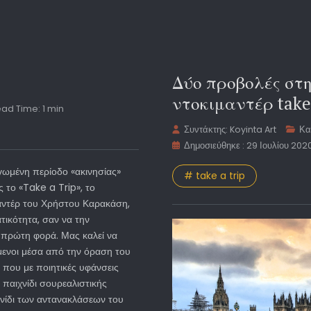
Δύο προβολές στ
ντοκιμαντέρ take 
ad Time: 1 min
Συντάκτης:
Koyinta Art
Κα
Δημοσιεύθηκε : 29 Ιουλίου 202
γωμένη περίοδο «ακινησίας»
# take a trip
 το «Take a Trip», το
αντέρ του Χρήστου Καρακάση,
τικότητα, σαν να την
 πρώτη φορά. Μας καλεί να
μενοι μέσα από την όραση του
, που με ποιητικές υφάνσεις
 παιχνίδι σουρεαλιστικής
νίδι των αντανακλάσεων του