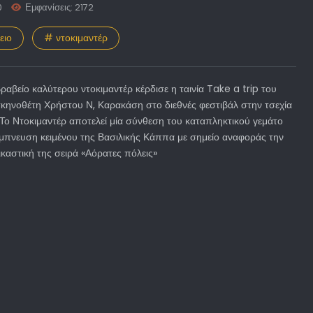
0
Εμφανίσεις: 2172
ειο
# ντοκιμαντέρ
ραβείο καλύτερου ντοκιμαντέρ κέρδισε η ταινία Take a trip του
κηνοθέτη Χρήστου Ν, Καρακάση στο διεθνές φεστιβάλ στην τσεχία
 Το Ντοκιμαντέρ αποτελεί μία σύνθεση του καταπληκτικού γεμάτο
μπνευση κειμένου της Βασιλικής Κάππα με σημείο αναφοράς την
ικαστική της σειρά «Αόρατες πόλεις»