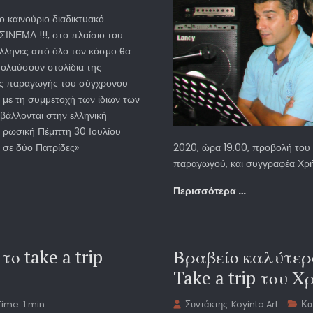
ο καινούριο διαδικτυακό
ΣΙΝΕΜΑ !!!, στο πλαίσιο του
έλληνες από όλο τον κόσμο θα
πολαύσουν στολίδια της
ής παραγωγής του σύγχρονου
 με τη συμμετοχή των ίδιων των
οβάλλονται στην ελληνική
 ρωσική Πέμπτη 30 Ιουλίου
 σε δύο Πατρίδες»
2020, ώρα 19.00, προβολή του
παραγωγού, και συγγραφέα Χρ
Περισσότερα …
ο take a trip
Βραβείο καλύτερο
Take a trip του 
ime: 1 min
Συντάκτης:
Koyinta Art
Κα