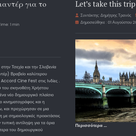
αντέρ για το
Let’s take this t
Συντάκτης:
Δημήτρης Τρανός
Δημοσιεύθηκε : 01 Αυγούστου 
ime: 1 min
στην Τσεχία και την Σλοβενία
ντέρ) Βραβείο καλύτερου
 Accord Cine Fest στις Ινδίες .
ip του σκηνοθέτη Χρήστου
να νέο δημιουργικό πλαίσιο
ο κινηματογράφος και η
, και προχώρησαν σε μια
η με σημειολογικές προεκτάσεις
 τυπική αντίληψη για τα όρια
Περισσότερα …
ίτερα του δημιουργικού