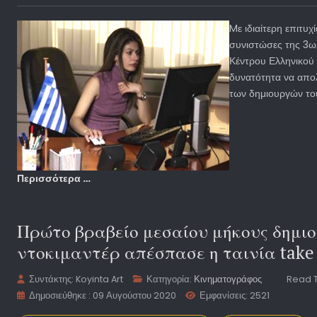
Mε ιδιαίτερη επιτυχ
συνιστώσες της 3ω
Κέντρου Ελληνικού 
δυνατότητα να απολ
των δημιουργών του
Περισσότερα …
Πρώτο βραβείο μεσαίου μήκους δημι
ντοκιμαντέρ απέσπασε η ταινία take 
Συντάκτης:
Koyinta Art
Κατηγορία:
Κινηματογράφος
Read T
Δημοσιεύθηκε : 09 Αυγούστου 2020
Εμφανίσεις: 2521