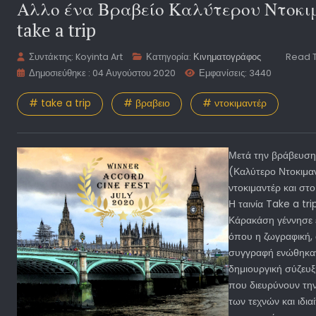
Αλλο ένα Βραβείο Καλύτερου Ντοκιμ
take a trip
Συντάκτης:
Koyinta Art
Κατηγορία:
Κινηματογράφος
Read T
Δημοσιεύθηκε : 04 Αυγούστου 2020
Εμφανίσεις: 3440
# take a trip
# βραβειο
# ντοκιμαντέρ
Μετά την βράβευση 
(Καλύτερο Ντοκιμα
ντοκιμαντέρ και στο
Η ταινία Take a tr
Κάρακάση γέννησε έ
όπου η ζωγραφική, 
συγγραφή ενώθηκαν
δημιουργική σύζευξ
που διευρύνουν την
των τεχνών και ιδια