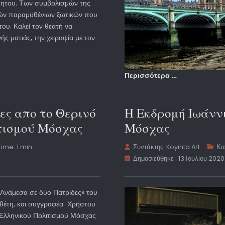
δητου. Των συμβολισμών της
ρών παραμυθένιων ξωτικών που
ου. Καλεί τον θεατή να
ς ματιάς, την χειραψία με τον
Περισσότερα …
ες απο το Θερινό
Η Εκδρομή Ιωάννι
τισμού Μόσχας
Μόσχας
ime: 1 min
Συντάκτης:
Koyinta Art
Κα
Δημοσιεύθηκε : 13 Ιουλίου 2020
«Ανάμεσα σε δύο Πατρίδες» του
έτη, και συγγραφέα Χρήστου
Ελληνικού Πολιτισμού Μόσχας