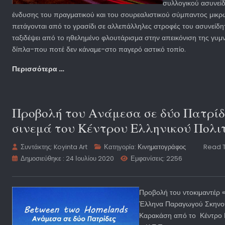
συλλογικού ασυνεί
ένδυσης του πραγματικού και του σουρεαλιστικού σύμπαντος μικ
πετάγονται από το γρασίδι σε αλλεπάλληλες στροφές του ασυνείδητ
ταξιδέψει από το ηθελημένο φλουτάρισμα στην απεικόνιση της γυμνή
δίπλα-που ποτέ δεν κάναμε-στο παγερό αστικό τοπίο.
Περισσότερα …
Προβολή του Ανάμεσα σε δύο Πατρίδ
σινεμά του Κέντρου Ελληνικού Πολι
Συντάκτης:
Koyinta Art
Κατηγορία:
Κινηματογράφος
Read T
Δημοσιεύθηκε : 24 Ιουλίου 2020
Εμφανίσεις: 2256
Προβολή του ντοκιμαντέρ 
Έλληνα Παραγωγού Σκηνοθ
Καρακάση από το Κέντρο 