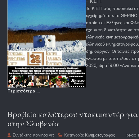
– Κ.Ε.Π.
Το Κ.Ε.Π σάς προσκαλεί στ
εγχείρημά του, το ΘΕΡΙΝΟ 
οποίου οι Έλληνες και Φιλ
έχουν τη δυνατότητα να α
ελληνικής κινηματογραφικ
ελληνικού κινηματογράφου,
δημιουργών. Οι ταινίες πρ
γλώσσα με υποτίτλους στη
2020, ώρα 19.00 «Ανάμεσα
Περισσότερα …
Βραβείο καλύτερου ντοκιμαντέρ για τ
στην Σλοβενία
Συντάκτης:
Koyinta Art
Κατηγορία:
Κινηματογράφος
Read T