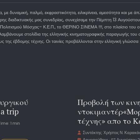
ία, με δυναμική, παλμό, εκφραστικότητα, ειλικρίνεια, αμεσότητα και με 
ρης διαδικτυακής μας συνεδρίας, συνεχίσαμε την Πέμπτη 13 Αυγούστο
Πολιτισμού Μόσχας– Κ.Ε.Π., το ΘΕΡΙΝΟ ΣΙΝΕΜΑ !!!, στο πλαίσιο του ο
αμβάνουμε στολίδια της ελληνικής κινηματογραφικής παραγωγής του σ
ς της έβδομης τέχνης. Οι ταινίες προβάλλονται στην ελληνική γλώσσα 
ουργικού
Προβολή των κι
a trip
ντοκιμαντέρ«Μορ
τέχνης» απο το 
ime: 1 min
Συντάκτης:
Χρήστος Ν. Καρακά
Δημοσιεύθηκε : 07 Αυγούστου 