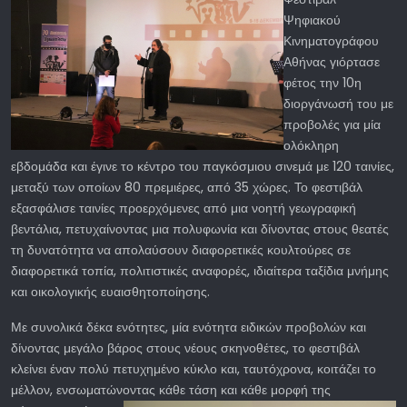
Ψηφιακού
Κινηματογράφου
Αθήνας γιόρτασε
φέτος την 10η
διοργάνωσή του με
προβολές για μία
ολόκληρη
εβδομάδα και έγινε το κέντρο του παγκόσμιου σινεμά με 120 ταινίες,
μεταξύ των οποίων 80 πρεμιέρες, από 35 χώρες. Το φεστιβάλ
εξασφάλισε ταινίες προερχόμενες από μια νοητή γεωγραφική
βεντάλια, πετυχαίνοντας μια πολυφωνία και δίνοντας στους θεατές
τη δυνατότητα να απολαύσουν διαφορετικές κουλτούρες σε
διαφορετικά τοπία, πολιτιστικές αναφορές, ιδιαίτερα ταξίδια μνήμης
και οικολογικής ευαισθητοποίησης.
Με συνολικά δέκα ενότητες, μία ενότητα ειδικών προβολών και
δίνοντας μεγάλο βάρος στους νέους σκηνοθέτες, το φεστιβάλ
κλείνει έναν πολύ πετυχημένο κύκλο και, ταυτόχρονα, κοιτάζει το
μέλλον, ενσωματώνοντας κάθε τάση και κάθε
μορφή της