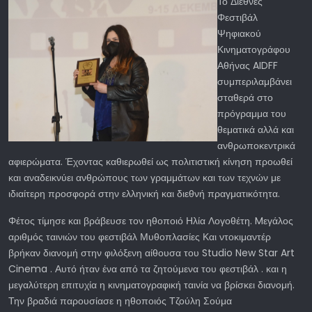
Το Διεθνές
Φεστιβάλ
Ψηφιακού
Κινηματογράφου
Αθήνας AIDFF
συμπεριλαμβάνει
σταθερά στο
πρόγραμμα του
θεματικά αλλά και
ανθρωποκεντρικά
αφιερώματα. Έχοντας καθιερωθεί ως πολιτιστική κίνηση προωθεί
και αναδεικνύει ανθρώπους των γραμμάτων και των τεχνών με
ιδιαίτερη προσφορά στην ελληνική και διεθνή πραγματικότητα.
Φέτος τίμησε και βράβευσε τον ηθοποιό Ηλία Λογοθέτη. Mεγάλος
αριθμός ταινιών του φεστιβάλ Μυθοπλασίες Και ντοκιμαντέρ
βρήκαν διανομή στην φιλόξενη αίθουσα του Studio New Star Art
Cinema . Αυτό ήταν ένα από τα ζητούμενα του φεστιβάλ . και η
μεγαλύτερη επιτυχία η κινηματογραφική ταινία να βρίσκει διανομή.
Την βραδιά παρουσίασε η ηθοποιός Τζούλη Σούμα