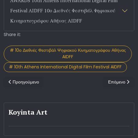
AWARDS 10th Athens International Digital Film
Festival AIDFF 10ο Διεθνές Φεστιβάλ Ψηφιακού
Κινηματογράφου Αθήνας AIDFF
Share it:
# 10ο Διεθνές Φεστιβάλ Ψηφιακού Κινηματογράφου Αθήνας
AIDFF
# 10th Athens International Digital Film Festival AIDFF
Προηγούμενο άρθρο: Φώς στο σκοτάδι της ψυχής μας η ταινία Tak
Επόμενο άρθρο:
Προηγούμενο
Επόμενο
Koyinta Art