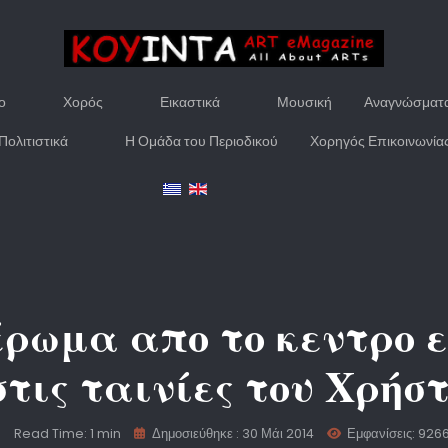
ο
Χορός
Εικαστικά
Μουσική
Αναγνώσματ
Πολιτιστικά
Η Ομάδα του Περιοδικού
Χορηγός Επικοινωνία
έρωμα απο το κεντρο 
στις ταινίες του Χρή
Read Time: 1 min
Δημοσιεύθηκε : 30 Μάι 2014
Εμφανίσεις: 926