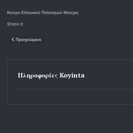
Κεντρο Ελληνικού Πολιτισμού Μόσχας
Share it:
Προηγούμενο άρθρο: Μετά τη Ρωσία, τη Μόσχα και το Ουλιάνοβσκ
Προηγούμενο
Πληροφορίες Koyinta