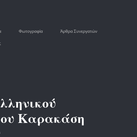
α
Φωτογραφία
Άρθρα Συνεργατών
ς
ελληνικού
στου Καρακάση
6