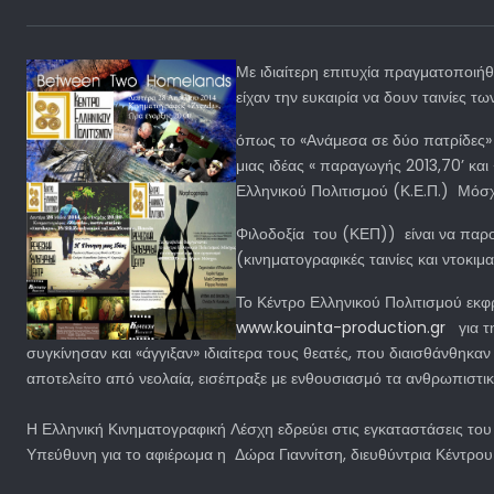
Με ιδιαίτερη επιτυχία πραγματοποι
είχαν την ευκαιρία να δουν ταινίες 
όπως το «Ανάμεσα σε δύο πατρίδες» 
μιας ιδέας « παραγωγής 2013,70’ κ
Ελληνικού Πολιτισμού (Κ.Ε.Π.) Μόσχα
Φιλοδοξία του (ΚΕΠ)) είναι να παρο
(κινηματογραφικές ταινίες και ντοκι
Το Κέντρο Ελληνικού Πολιτισμού εκ
www.kouinta-production.gr
για τη
συγκίνησαν και «άγγιξαν» ιδιαίτερα τους θεατές, που διαισθάνθηκαν
αποτελείτο από νεολαία, εισέπραξε με ενθουσιασμό τα ανθρωπιστικ
Η Ελληνική Κινηματογραφική Λέσχη εδρεύει στις εγκαταστάσεις το
Υπεύθυνη για το αφιέρωμα η Δώρα Γιαννίτση, διευθύντρια Κέντρο