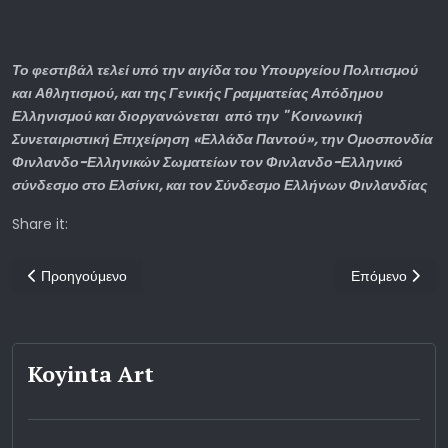
Το φεστιβάλ τελεί υπό την αιγίδα του Υπουργείου Πολιτισμού
και Αθλητισμού, και της Γενικής Γραμματείας Απόδημου
Ελληνισμού και διοργανώνεται από την " Κοινωνική
Συνεταιριστική Επιχείρηση «Ελλάδα Παντού», την Ομοσπονδία
Φινλανδο-Ελληνικών Σωματείων τον Φινλανδο-Ελληνικό
σύνδεσμο στο Ελσίνκι, και τον Σύνδεσμο Ελλήνων Φινλανδίας
Share it:
Προηγούμενο άρθρο: Το ανάμεσα σε δύο πατρίδες ταξιδεύει στην Α
Επόμενο άρθρο:
Προηγούμενο
Επόμενο
Koyinta Art