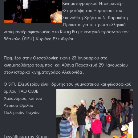
Κινηματογραφικού Ντοκιμαντέρ
«Στην κόψη του Ξυραφιού» του
Σκηνοθέτη Χρήστου Ν. Καρακάση
.Πρόκειται για το πρώτο ελληνικό
ντοκιμαντέρ αφιερωμένο στο Kung Fu με κεντρικό πρόσωπο τον
δάσκαλο (SIFU) Κυριάκο Ελευθερίου
Πρεμιέρα στην Θεσσαλονίκη έκανε 23 Ιανουαρίου στο
κινηματοθέατρο τούμπας και Αθήνα Παρασκευή 29 Ιανουαρίου
στον ιστορικό κινηματογράφο Αλκυονίδα .
Ο SIFU Ελευθερίου είναι ιδρυτής
τoυ γυμναστικού και φιλοσοφικού
ομίλου TΑΟ CLUB
Χαλανδρίου, και του
Αττικού Ομίλου
Πολεμικών Τεχνών .
Γεννήθηκε στην Κύπρο.