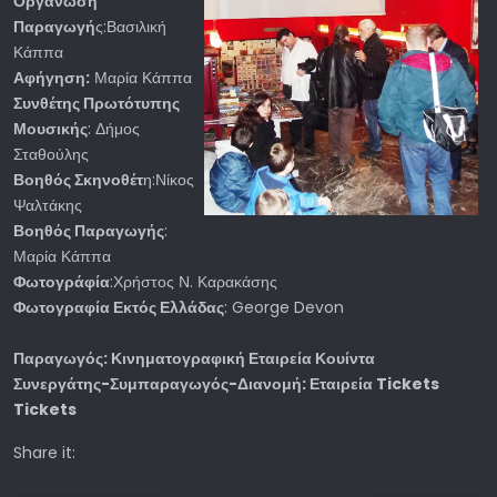
Οργάνωση
Παραγωγή
ς:Βασιλική
Κάππα
Αφήγηση:
Μαρία Κάππα
Συνθέτης Πρωτότυπης
Μουσικής
: Δήμος
Σταθούλης
Βοηθός Σκηνοθέτ
η:Νίκος
Ψαλτάκης
Βοηθός Παραγωγής
:
Μαρία Κάππα
Φωτογράφία
:Χρήστος Ν. Καρακάσης
Φωτογραφία Εκτός Ελλάδας
: George Devon
Παραγωγός: Κινηματογραφική Εταιρεία Κουίντα
Συνεργάτης-Συμπαραγωγός-Διανομή: Εταιρεία Tickets
Tickets
Share it: