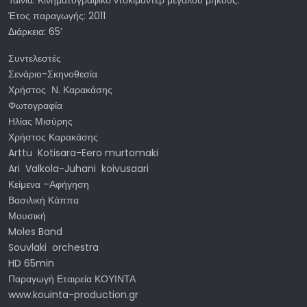
Ταινία: Κινηματογραφικό ντοκιμαντέρ μεγάλου μήκους.
Έτος παραγωγής: 2011
Διάρκεια: 65’
Συντελεστές
Σενάριο-Σκηνοθεσία
Χρήστος Ν. Καρακάσης
Φωτογραφία
Ηλίας Μισύρης
Χρήστος Καρακάσης
Arttu Kotisara-Eero murtomaki
Ari Valkola-Juhani koivusaari
Κείμενα –Αφήγηση
Βασιλική Κάππα
Μουσική
Moles Band
Souvlaki orchestra
HD 65min
Παραγωγή Εταιρεία ΚΟΥΙΝΤΑ
www.kouinta-production.gr