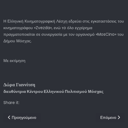
Η Ελληνική Κινηματογραφική Λέσχη εδρεύει στις εγκαταστάσεις του
κινηματογράφου «Zvezda», ενώ τo όλο εγχείρημα
πραγματοποιείται σε συνεργασία με τον οργανισμό «MosCino» του
Δήμου Μόσχας.
Με εκτίμηση
Δώρα Γιαννίτση
διευθύντρια Κέντρου Ελληνικού Πολιτισμού
Μόσχας
Share it:
Προηγούμενο άρθρο: Η Γέννηση μια ιδέας και η Μορφογένεση στη
Επόμενο άρθρο:
Προηγούμενο
Επόμενο