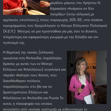
μεγάλου μήκους του Χρήστου Ν.
Καρακάση «Ανάμεσα σε δύο
πατρίδες» (στην ελληνική με
αγγλικούς υποτίτλους), έτους παραγωγής 2011, 65’, στα πλαίσια
προγράμματος που δρομολόγησε το Κέντρο Ελληνικού Πολιτισμού
(Κ.Ε.Π.) Μόσχας σε μια προσπάθεια για μία, όσο το δυνατό,
πληρέστερη και σφαιρικότερη γνωριμία με την Ελλάδα και τον
πολιτισμό της
Η θεματική της ταινίας (ελληνική
ομογένεια στη Φινλανδία, παράλληλες
δράσεις με αυτές των εν Μόσχα
Ελλήνων και Φιλελλήνων) συγκίνησε και
«άγγιξε» ιδιαίτερα τους θεατές, που
διαισθάνθηκαν πολλούς
παραλληλισμούς στο βίο και τις
δραστηριότητες Ελλήνων και
Φιλελλήνων σε Φινλανδία και Ρωσία Το
κοινό, η πλειοψηφία του οποίου
αποτελείτο από νεολαία, εισέπραξε με ενθουσιασμό το