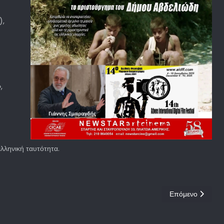
),
,
ελληνική ταυτότητα.
Επόμενο άρθρο: 
Επόμενο