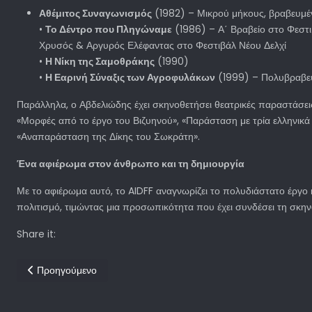
Αθέμιτος Συναγωνισμός
(1982) – Μικρού μήκους, βραβευμέ
•
Το Δέντρο που Πληγώναμε
(1986) – Α΄ Βραβείο στο Φεστι
Χρυσός & Αργυρός Ελέφαντας στο Φεστιβάλ Νέου Δελχί
•
Η Νίκη της Σαμοθράκης
(1990)
•
Η Εαρινή Σύναξις των Αγροφυλάκων
(1999) – Πολυβραβευμ
Παράλληλα, ο Αβδελιώδης έχει σκηνοθετήσει θεατρικές παραστάσει
«Μορφές από το έργο του Βιζυηνού», «Παράσταση με τρία ελληνικά 
«Αναπαράσταση της Δίκης του Σωκράτη».
Ένα αφιέρωμα στον άνθρωπο και τη δημιουργία
Με το αφιέρωμα αυτό, το AIDFF αναγνωρίζει το πολυδιάστατο έργο
πολιτισμό, τιμώντας μια προσωπικότητα που έχει συνδέσει τη σκηνο
Share it:
Προηγούμενο άρθρο: Λάμψη, συγκίνηση και δημιουργία στο φιν
Προηγούμενο