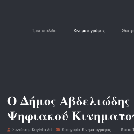
Πρωτοσέλιδο
Κινηματογράφος
Θέατρ
Ο Δήμος Αβδελιώδης 
Ψηφιακού Κινηματο
Συντάκτης:
Koyinta Art
Κατηγορία:
Κινηματογράφος
Read T