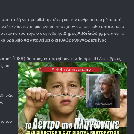
υ αποστολή να προωθεί την τέχνη και τον ανθρωπισμό μέσα από
υ, αναδεικνύοντας δημιουργούς που έχουν αφήσει βαθύ αποτύπωμα
το συνολικό του έργο ο σκηνοθέτης
Δήμος Αβδελιώδης
, μια από τις
τικό βραβείο θα απονείμει ο διεθνώς αναγνωρισμένος
ναμε
” (1986) θα πραγματοποιηθούν την Τετάρτη 10
Δεκεμβρίου,
ζ, σε
Αθηνών.
Ε.
ίες του