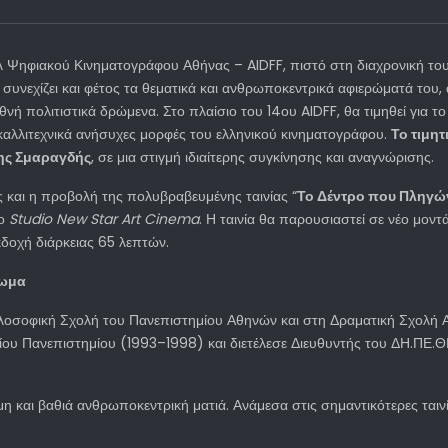
λ Ψηφιακού Κινηματογράφου Αθήνας – AIDFF, πιστό στη διαχρονική το
 συνεχίζει και φέτος τα θεματικά και ανθρωποκεντρικά αφιερώματά το
εθνή πολιτιστικά δρώμενα. Στο πλαίσιο του 14ου AIDFF, θα τιμηθεί για 
 καλλιτεχνικά ανήσυχες μορφές του ελληνικού κινηματογράφου.
Το τιμη
ης Σμαραγδής
, σε μια στιγμή ιδιαίτερης συγκίνησης και αναγνώρισης.
 και η προβολή της πολυβραβευμένης ταινίας “
Το Δέντρο που Πληγώ
φο
Studio New Star Art Cinema
. Η ταινία θα παρουσιαστεί σε νέο μοντά
δοχή διάρκειας 65 λεπτών.
ίωμα
ιλοσοφική Σχολή του Πανεπιστημίου Αθηνών και στη Δραματική Σχολή 
ου Πανεπιστημίου (1993–1998) και διετέλεσε Διευθυντής του ΔΗ.ΠΕ.Θ
μη και βαθιά ανθρωποκεντρική ματιά. Ανάμεσα στις σημαντικότερες ταιν