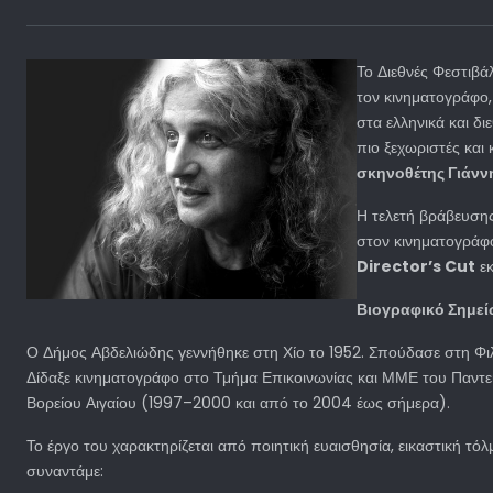
Το Διεθνές Φεστιβά
τον κινηματογράφο,
στα ελληνικά και δι
πιο ξεχωριστές και
σκηνοθέτης Γιάνν
Η τελετή βράβευσης
στον κινηματογρά
Director’s Cut
εκ
Βιογραφικό Σημε
Ο Δήμος Αβδελιώδης γεννήθηκε στη Χίο το 1952. Σπούδασε στη Φ
Δίδαξε κινηματογράφο στο Τμήμα Επικοινωνίας και ΜΜΕ του Παντεί
Βορείου Αιγαίου (1997–2000 και από το 2004 έως σήμερα).
Το έργο του χαρακτηρίζεται από ποιητική ευαισθησία, εικαστική τόλ
συναντάμε: