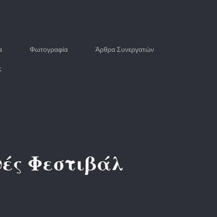
α
Φωτογραφία
Άρθρα Συνεργατών
ς
νές Φεστιβάλ