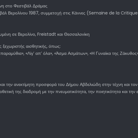
νη στο Φεστιβάλ Δράμας
βάλ Βερολίνου 1987, συμμετοχή στις Κάννες (Semaine de la Critique
ένη σε Βερολίνο, Freistadt και Θεσσαλονίκη
ς ξεχωριστής αισθητικής, όπως:
παραμύθια», «Λίγ’ απ’ όλα», «Άσμα Ασμάτων», «Η Γυναίκα της Ζάκυθος»
 και την ανεκτίμητη προσφορά του Δήμου Αβδελιώδη στην τέχνη και τον
θετική της διαδρομή με την πνευματικότητα, την ποιητικότητα και την 
άλε του 14ου Διεθνούς Φεστιβάλ Ψηφιακού Κινηματογράφου Αθήνας