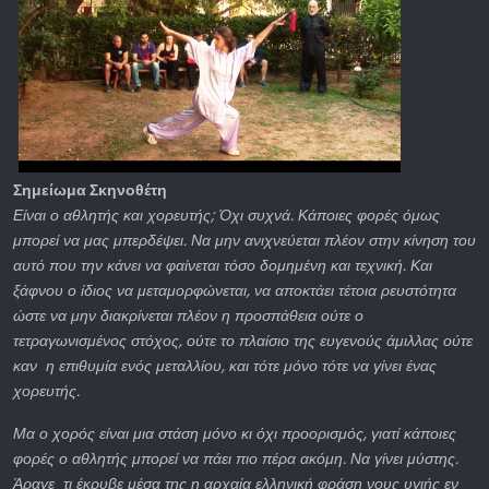
Σημείωμα Σκηνοθέτη
Είναι ο αθλητής και χορευτής; Όχι συχνά. Κάποιες φορές όμως
μπορεί να μας μπερδέψει. Να μην ανιχνεύεται πλέον στην κίνηση του
αυτό που την κάνει να φαίνεται τόσο δομημένη και τεχνική. Και
ξάφνου ο ίδιος να μεταμορφώνεται, να αποκτάει τέτοια ρευστότητα
ώστε να μην διακρίνεται πλέον η προσπάθεια ούτε ο
τετραγωνισμένος στόχος, ούτε το πλαίσιο της ευγενούς άμιλλας ούτε
καν η επιθυμία ενός μεταλλίου, και τότε μόνο τότε να γίνει ένας
χορευτής.
Μα ο χορός είναι μια στάση μόνο κι όχι προορισμός, γιατί κάποιες
φορές ο αθλητής μπορεί να πάει πιο πέρα ακόμη. Να γίνει μύστης.
Άραγε τι έκρυβε μέσα της η αρχαία ελληνική φράση νους υγιής εν