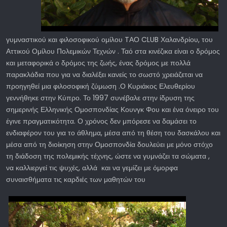
γυμναστικού και φιλοσοφικού ομίλου TΑΟ CLUB Χαλανδρίου, του
Αττικού Ομίλου Πολεμικών Τεχνών . Ταό στα κινέζικα είναι ο δρόμος
και μεταφορικά ο δρόμος της ζωής, ένας δρόμος με πολλά
παρακλάδια που για να διαλέξει κανείς το σωστό χρειάζεται να
προηγηθεί μια φιλοσοφική ζύμωση .Ο Κυριάκος Ελευθερίου
γεννήθηκε στην Κύπρο. Το 1997 συνέβαλε στην ίδρυση της
σημερινής Ελληνικής Ομοσπονδίας Κουνγκ Φου και ένα όνειρο του
έγινε πραγματικότητα. Ο χρόνος δεν μπόρεσε να δαμάσει το
ενδιαφέρον του για το άθλημα, μέσα από τη θέση του δασκάλου και
μέσα από τη διοίκηση στην Ομοσπονδία δουλεύει με μόνο στόχο
τη διάδοση της πολεμικής τέχνης, ώστε να γυμνάζει τα σώματα ,
να καλλιεργεί τις ψυχές, αλλά και να γεμίζει με όμορφα
συναισθήματα τις καρδιές των μαθητών του