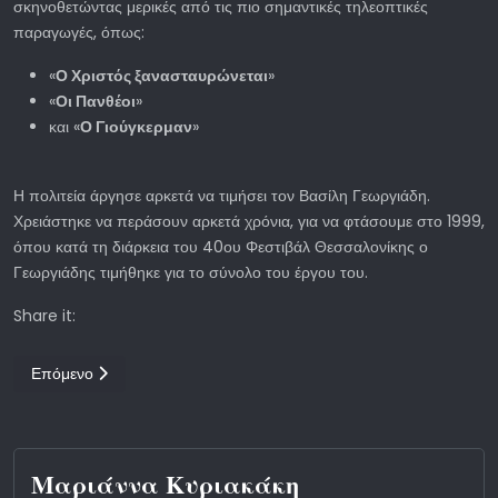
σκηνοθετώντας μερικές από τις πιο σημαντικές τηλεοπτικές
παραγωγές, όπως:
«
Ο Χριστός ξανασταυρώνεται
»
«
Οι Πανθέοι
»
και «
Ο Γιούγκερμαν
»
Η πολιτεία άργησε αρκετά να τιμήσει τον Βασίλη Γεωργιάδη.
Χρειάστηκε να περάσουν αρκετά χρόνια, για να φτάσουμε στο 1999,
όπου κατά τη διάρκεια του 40ου Φεστιβάλ Θεσσαλονίκης ο
Γεωργιάδης τιμήθηκε για το σύνολο του έργου του.
Share it:
Επόμενο άρθρο: Ορέστης Λάσκος
Επόμενο
Μαριάννα Κυριακάκη