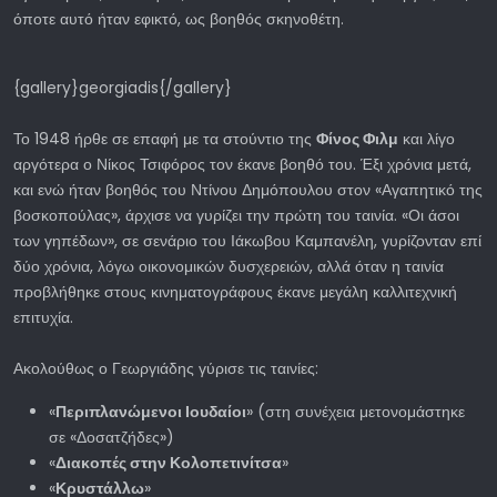
όποτε αυτό ήταν εφικτό, ως βοηθός σκηνοθέτη.
{gallery}georgiadis{/gallery}
Το 1948 ήρθε σε επαφή με τα στούντιο της
Φίνος Φιλμ
και λίγο
αργότερα ο Νίκος Τσιφόρος τον έκανε βοηθό του. Έξι χρόνια μετά,
και ενώ ήταν βοηθός του Ντίνου Δημόπουλου στον «Αγαπητικό της
βοσκοπούλας», άρχισε να γυρίζει την πρώτη του ταινία. «Οι άσοι
των γηπέδων», σε σενάριο του Ιάκωβου Καμπανέλη, γυρίζονταν επί
δύο χρόνια, λόγω οικονομικών δυσχερειών, αλλά όταν η ταινία
προβλήθηκε στους κινηματογράφους έκανε μεγάλη καλλιτεχνική
επιτυχία.
Ακολούθως ο Γεωργιάδης γύρισε τις ταινίες:
«
Περιπλανώμενοι Ιουδαίοι
» (στη συνέχεια μετονομάστηκε
σε «Δοσατζήδες»)
«
Διακοπές στην Κολοπετινίτσα
»
«
Κρυστάλλω
»