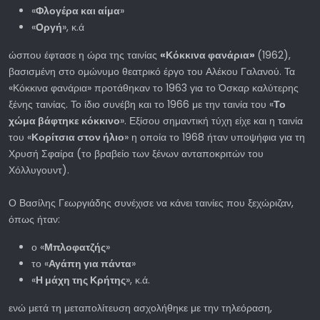
«
Φλογέρα και αίμα
»
«
Οργή
», κ.ά
ώσπου έφτασε η ώρα της ταινίας
«Κόκκινα φανάρια»
(1962),
βασισμένη στο ομώνυμο θεατρικό έργο του Αλέκου Γαλανού. Τα
«Κόκκινα φανάρια» προτάθηκαν το 1963 για το Όσκαρ καλύτερης
ξένης ταινίας. Το ίδιο συνέβη και το 1966 με την ταινία του «
Το
χώμα βάφτηκε κόκκινο
». Εξίσου σημαντική τύχη είχε και η ταινία
του «
Κορίτσια στον ήλιο
» η οποία το 1968 ήταν υποψήφια για τη
Χρυσή Σφαίρα (το βραβείο των ξένων ανταποκριτών του
Χόλλυγουντ).
Ο Βασίλης Γεωργιάδης συνέχισε να κάνει ταινίες που ξεχώριζαν,
όπως ήταν:
ο «
Μπλοφατζής
»
το «
Αγάπη για πάντα
»
«
Η μάχη της Κρήτης
», κ.ά.
ενώ μετά τη μεταπολίτευση ασχολήθηκε με την τηλεόραση,