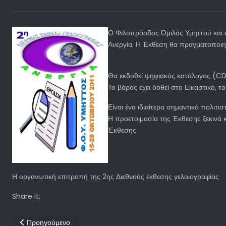
Ο Φιλοπρόοδος Όμιλός Υμηττού και ο
Ανεργία. Η Έκθεση θα πραγματοποιηθ
Θα εκδοθεί ψηφιακός κατάλογος (CD
Το βάρος έχει δοθεί στο Εικαστικό, τ
Είναι ένα ιδιαίτερα σημαντικό πολιτισ
Η προετοιμασία της Έκθεσης ξεκινά 
Έκθεσης.
Η οργανωτική επιτροπή της 2ης Διεθνούς έκθεσης γελοιογραφίας
Share it:
Προηγούμενο άρθρο: Φεστιβάλ κωμωδίας
Προηγούμενο