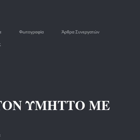
α
Φωτογραφία
Άρθρα Συνεργατών
ς
ΣΤΟΝ ΥΜΗΤΤΟ ΜΕ
3