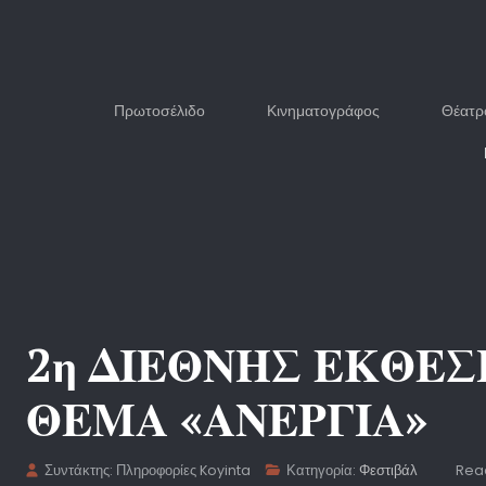
Πρωτοσέλιδο
Κινηματογράφος
Θέατρ
2η ΔΙΕΘΝΗΣ ΕΚΘΕ
ΘΕΜΑ «ΑΝΕΡΓΙΑ»
Συντάκτης:
Πληροφορίες Koyinta
Κατηγορία:
Φεστιβάλ
Read