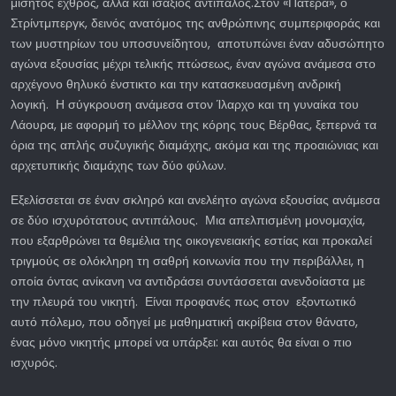
μισητός εχθρός, αλλά και ισάξιος αντίπαλος.Στον «Πατέρα», ο
Στρίντμπεργκ, δεινός ανατόμος της ανθρώπινης συμπεριφοράς και
των μυστηρίων του υποσυνείδητου, αποτυπώνει έναν αδυσώπητο
αγώνα εξουσίας μέχρι τελικής πτώσεως, έναν αγώνα ανάμεσα στο
αρχέγονο θηλυκό ένστικτο και την κατασκευασμένη ανδρική
λογική. Η σύγκρουση ανάμεσα στον Ίλαρχο και τη γυναίκα του
Λάουρα, με αφορμή το μέλλον της κόρης τους Βέρθας, ξεπερνά τα
όρια της απλής συζυγικής διαμάχης, ακόμα και της προαιώνιας και
αρχετυπικής διαμάχης των δύο φύλων.
Εξελίσσεται σε έναν σκληρό και ανελέητο αγώνα εξουσίας ανάμεσα
σε δύο ισχυρότατους αντιπάλους. Μια απελπισμένη μονομαχία,
που εξαρθρώνει τα θεμέλια της οικογενειακής εστίας και προκαλεί
τριγμούς σε ολόκληρη τη σαθρή κοινωνία που την περιβάλλει, η
οποία όντας ανίκανη να αντιδράσει συντάσσεται ανενδοίαστα με
την πλευρά του νικητή. Είναι προφανές πως στον εξοντωτικό
αυτό πόλεμο, που οδηγεί με μαθηματική ακρίβεια στον θάνατο,
ένας μόνο νικητής μπορεί να υπάρξει: και αυτός θα είναι ο πιο
ισχυρός.