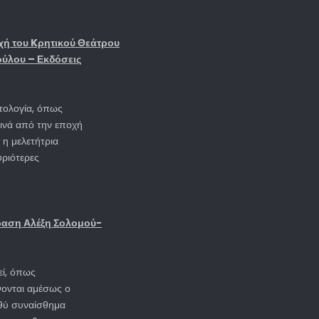
χή του Kρητικού Θεάτρου
ούλου – Εκδόσεις
ατολογία, όπως
κινά από την εποχή
 η μελετήτρια
υριότερες
φραση Αλέξη Σολομού-
εί, όπως
ίνονται αμέσως ο
βαθύ συναίσθημα