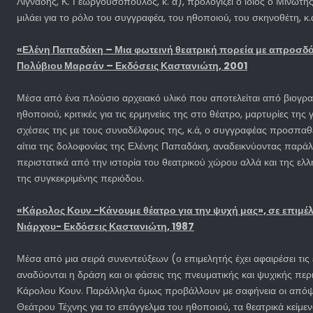
Λιγνάδης, Κ. Γεωργουσόπουλος, κ. ά), προλογίζει ο ίδιος ο Μινωτής
μιλάει για το ρόλο του συγγραφέα, του ηθοποιού, του σκηνοθέτη, κ.
«Ελένη Παπαδάκη – Μια φωτεινή θεατρική πορεία με απροσδόκ
Πολύβιου Μαρσάν – Εκδόσεις Καστανιώτη, 2001
Μέσα από ένα πλούσιο αρχειακό υλικό που αποτελείται από βιογραφ
ηθοποιού, κριτικές για τις ερμηνείες της στο θέατρο, μαρτυρίες της γ
σχέσεις της με τους συναδέλφους της, κ.ά, ο συγγραφέας προσπαθε
αίτια της δολοφονίας της Ελένης Παπαδάκη, αναδεικνύοντας παρά
περιστατικά από την ιστορία του θεατρικού χώρου αλλά και της ελλ
της συγκεκριμένης περιόδου.
«Κάρολος Κουν -Κάνουμε θέατρο για την ψυχή μας», σε επιμέλ
Νιάρχου- Εκδόσεις Καστανιώτη, 1987
Μέσα από μια σειρά συνεντεύξεων (ο επιμελητής έχει αφαιρέσει τις
αναδύονται η δράση και οι φάσεις της πνευματικής και ψυχικής περ
Κάρολου Κουν. Παράλληλα όμως προβάλλουν με σαφήνεια οι απόψε
Θεάτρου Τέχνης για το επάγγελμα του ηθοποιού, τα θεατρικά κείμεν