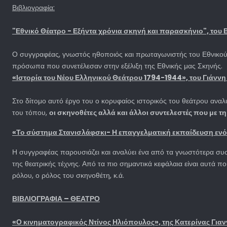
Βιβλιογραφία:
"Εθνικό Θέατρο - Εξήντα χρόνια σκηνή και παρασκήνιο", του
Ο συγγραφέας, γνωστός ηθοποιός και πρωταγωνιστής του Εθνικού Θ
πρόσωπα που συνετέλεσαν στην εξέλιξη της Εθνικής μας Σκηνής.
«Ιστορία του Νέου Ελληνικού Θεάτρου 1794-1944», του Γιάννη
Στο δίτομο αυτό έργο του ο κορυφαίος ιστορικός του θεάτρου αναλύε
του τόπου,
οι σκηνοθέτες αλλά και άλλοι συντελεστές που με τ
«Το σύστημα Στανισλάφσκι- Η επαγγελματική εκπαίδευση ενό
Η συγγραφέας παρουσιάζει και αναλύει ένα από τα γνωστότερα σ
της θεατρικής τέχνης. Από τα πιο σημαντικά κεφάλαια είναι αυτά 
ρόλου, ο ρόλος του σκηνοθέτη, κ.ά.
ΒΙΒΛΙΟΓΡΑΦΙΑ – ΘΕΑΤΡΟ
«Ο κινηματογραφικός Ντίνος Ηλιόπουλος», της Κατερίνας Γιαν