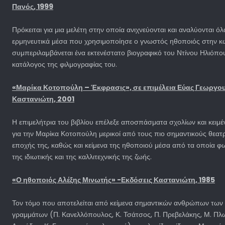
Πανός, 1999
Πρόκειται για μια μελέτη στην οποία ανιχνεύονται και αναλύονται όλ
ερμηνευτικά μέσα που χρησιμοποίησε ο γνωστός ηθοποιός στην κω
συμπεριλαμβάνεται ένα εκτενέστατο βιογραφικό του Ντίνου Ηλιόπο
κατάλογος της φιλμογραφίας του.
«Μαρίκα Κοτοπούλη – Έκφρασις», σε επιμέλεια Εύας Γεωργ
Καστανιώτη, 2001
Η επιμελήτρια του βιβλίου επέλεξε αποσπάσματα σχολίων και κει
για την Μαρίκα Κοτοπούλη μερικοί από τους πιο σημαντικούς θεα
εποχής της, καθώς και κείμενα της ηθοποιού μέσα από τα οποία φω
της ιδιωτικής και της καλλιτεχνικής της ζωής.
«Ο ηθοποιός Αλέξης Μινωτής» -Εκδόσεις Καστανιώτη, 1985
Τον τόμο που αποτελείται από κείμενα σημαντικών ανθρώπων των 
γραμμάτων (Π. Κανελλόπουλος, Κ. Τσάτσος, Π. Πρεβελάκης, Μ. Πλω