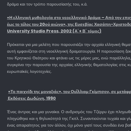
δράμα και τον τρόπο παρουσίασής του, κ.ά.
«Η ελληνική μυθολογία στο νεοελληνικό δράμα – Από την επο
έως το τέλος του 20ού αιώνα», της Ευσεβίας Χασάπη-Χριστοδ
University Studio Press, 2002 (Α΄+ Β΄ τόμος)
Πρόκειται για μια μελέτη που παρουσιάζει την αρχαία ελληνική θεμ
αυτή εμφανίζεται στη νεοελληνική δραματουργία. Η παρουσίαση ξε
του Κρητικού Θεάτρου και φτάνει ως τις μέρες μας, ενώ παράλληλα,
συγκρίνει την παρουσία της αρχαίας ελληνικής θεματολογίας στις κ
ευρωπαϊκές λογοτεχνίες.
«Το παιχνίδι της μοναξιάς», του Ουΐλλιαμ Γκίμπσον, σε μετά
Εκδόσεις Δωδώνη, 1990
Ένας άντρας και μια γυναίκα. Ο ανδρισμός του Τζέρρυ έχει πληγωθ
πληγώθηκε και η θηλυκότητά της Γκιτλ. Συναντιούνται τυχαία και γ
ένας απαραίτητος για τον άλλον, όχι μόνο γιατί τους συνδέει ένα 