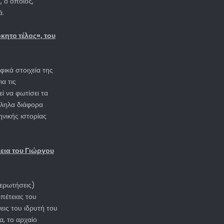
, ο οποίος,
ά.
ητο τέλος», του
ικά στοιχεία της
ια τις
ί να φωτίσει τα
λληλα διάφορα
ηνικής ιστορίας
εια του Γιώργου
 ερωτήσεις)
ιπέτειας του
ις του ιδρυτή του
α, το αρχαίο