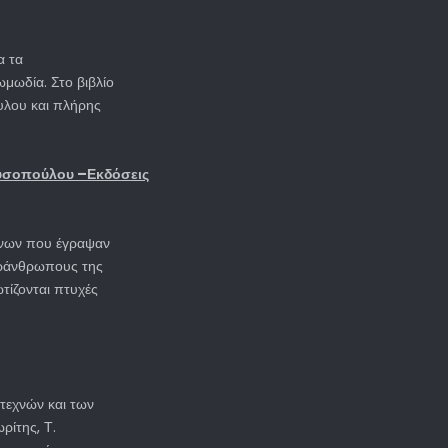
α τα
μωδία. Στο βιβλίο
υλου και πλήρης
ουσοπούλου –Εκδόσεις
μένων που έγραψαν
τράνθρωπους της
τίζονται πτυχές
τεχνών και των
ρίτης, Τ.