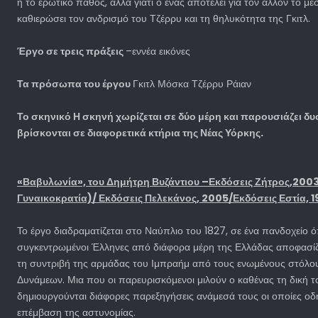
ή το ερωτικό πάθος, αλλά γιατί ο ένας αποτελεί για τον άλλον το μ
καθιερώσει τον ανδρισμό του Τζέρρυ και τη θηλυκότητα της Γκιτλ.
Έργο σε τρεις πράξεις
–εννέα εικόνες
Τα πρόσωπα του έργου
Γκιτλ Μόσκα Τζέρρυ Ράιαν
Το σκηνικό Η σκηνή χωρίζεται σε δύο μέρη και παρουσιάζει δυ
βρίσκονται σε διαφορετικά κτήρια της Νέας Υόρκης.
«Βαβυλωνία», του Δημήτρη Βυζάντιου –Εκδόσεις Ζήτρος,2003 
Γυναικοκρατία)/ Εκδόσεις Πελεκάνος, 2005/Εκδόσεις Εστία, 
Το έργο διαδραματίζεται στο Ναύπλιο του 1827, σε ένα πανδοχείο 
συγκεντρωμένοι Έλληνες από διάφορα μέρη της Ελλάδας αποφασί
τη συντριβή της αρμάδας του Ιμπραήμ από τους ενωμένους στόλ
Δυνάμεων. Μια που οι παρευρισκόμενοι μιλούν ο καθένας τη δική το
δημιουργούνται διάφορες παρεξηγήσεις ανάμεσά τους οι οποίες ο
επέμβαση της αστυνομίας.