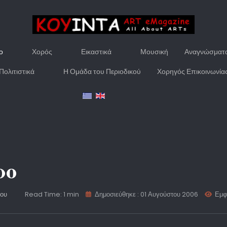
ο
Χορός
Εικαστικά
Μουσική
Αναγνώσματ
Πολιτιστικά
Η Ομάδα του Περιοδικού
Χορηγός Επικοινωνία
ρο
ρου
Read Time: 1 min
Δημοσιεύθηκε : 01 Αυγούστου 2006
Εμφ