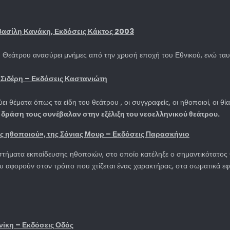
 Βασίλη Κανάκη, Εκδόσεις Κάκτος 2003
εάτρου ανασύρει μνήμες από την χρυσή εποχή του Εθνικού, ενώ ταυτό
 Σιδέρη – Εκδόσεις Καστανιώτη
ι θέματα όπως τα είδη του θεάτρου , οι συγγραφείς, οι ηθοποιοί, οι θία
η δράση τους συνέβαλαν στην εξέλιξη του νεοελληνικού θεάτρου.
ς ηθοποιού», της Σόνιας Μουρ – Εκδόσεις Παρασκήνιο
υστήματα εκπαίδευσης ηθοποιών, στο οποίο κατέληξε ο σημαντικότατ
που αφορούν στον τρόπο που χτίζεται ένας χαρακτήρας, στα σωματικά ε
νίκη – Εκδόσεις Οδός