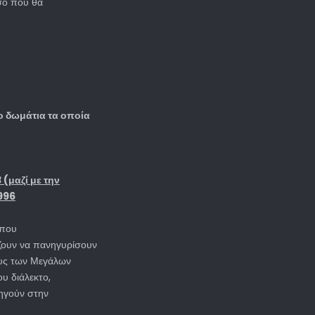
έσο που θα
ο δωμάτια τα οποία
(μαζί με την
1996
όπου
ζουν να πανηγυρίσουν
ους των Μεγάλων
υ διάλεκτο,
δηγούν στην