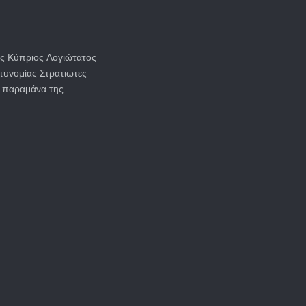
ς Κύπριος Λογιώτατος
υνομίας Στρατιώτες
ά παραμάνα της