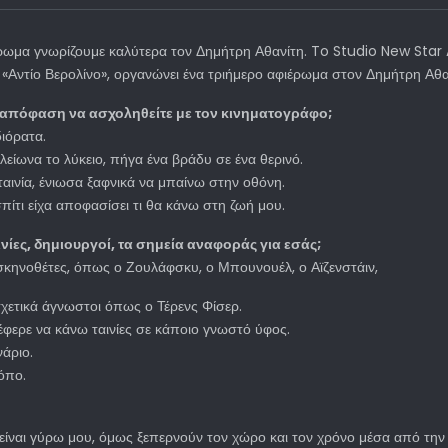
ρωμα γνωρίζουμε καλύτερα τον Δημήτρη Αθανίτη. To Studio New Star
 «Αντίο Βερολίνο», οργανώνει ένα τριήμερο αφιέρωμα στον Δημήτρη Αθ
 απόφαση να ασχοληθείτε με τον κινηματογράφο;
διόρατα.
λείωνα το λύκειο, πήγα ένα βράδυ σε ένα θερινό.
αινία, ένιωσα ξαφνικά να μπαίνω στην οθόνη.
πίτι είχα αποφασίσει τι θα κάνω στη ζωή μου.
αινίες, δημιουργοί, τα σημεία αναφοράς για εσάς;
σκηνοθέτες, όπως ο Ζουλάφσκυ, ο Μπουνουέλ, ο Αϊζενστάιν,
σχετικά άγνωστοι όπως ο Τέρενς Φίσερ.
έφερε να κάνω ταινίες σε κάποιο γνωστό ύφος.
άριο.
όπο.
α είναι γύρω μου, όμως ξεπερνούν τον χώρο και τον χρόνο μέσα από την