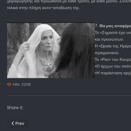
χειραγώγησης και προωθείται με κάθε τρόπο, με κάθε μέσον. Συνυπ
τελικά στην πλήρη αυτο-απαξίωση της.
7.
Θα μας αναφέρετ
Το «Σημασία έχει ν
και προσώπων.
Η «Ωραία της Ημέρα
πραγματικού.
Το «Ραν» του Κουρο
«Ο άρχων του σκότο
«Η παράσταση αρχίζ
Hits: 2208
Share it:
Previous article: From Conflict Zones to Children’s Books: 
Prev