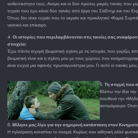
αυθεντικότητα τους. Ακόμη και οι δύο πρώτες μικρές ταινίες που γ
τυχαίο που έχω κάνει δύο ταινίες από έργα του Σαίξπηρ και του Ευρι
Όπως δεν είναι τυχαίο που το ακραίο και προκλητικό «Καμιά Συμπάθ
νεανικό και επίκαιρο.
4.
Οι ιστορίες που περιλαμβάνονται στις ταινίες σας αναφέρο
στοιχεία;
Έχω πάντα ισχυρή βιωματική σχέση με τις ιστορίες που γυρίζω, έστ
βιωματική είναι και η σχέση μου με τους χώρους που κινηματογρα
είναι συχνά μια αφανής πρωταγωνίστρια μου. Γι αυτό οι ταινίες μο
5.
Τη στιγμή που σ
Βλέπω την ίδια την 
πουθενά την «Μήδει
ασπρόμαυρο. Όταν τ
6.
Μίλησε μας λίγο για την σημερινή κατάσταση στον Κινημα
Η τηλεόραση καταπίνει το σινεμά. Κυρίως σαν αιθητική αλλά φυσικά 