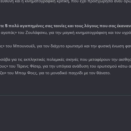
εύθυνη και η κινηματογραφική κριτική, που έχει προσχωρήσει άνευ όρων
ε 5 πολύ αγαπημένες σας ταινίες και τους λόγους που σας έκαναν
α αγαπάς» του Ζουλάφσκυ, για την μαγική κινηματογράφιση και τον υγ
ς» του Μπουνουέλ, για τον διάχυτο ερωτισμό και την φυσική ένωση φα
σάβα για τις εκπληκτικές πολεμικές σκηνές που μεταφέρουν την αισθη
υς» του Τέρενς Φίσερ, για την υπόγεια ανάδυση του ερωτισμού κάτω α
ει» του Μπομ Φοςς, για το μοναδικό παιχνίδι με τον θάνατο.
Nina Koevoets on Navigating Conflict