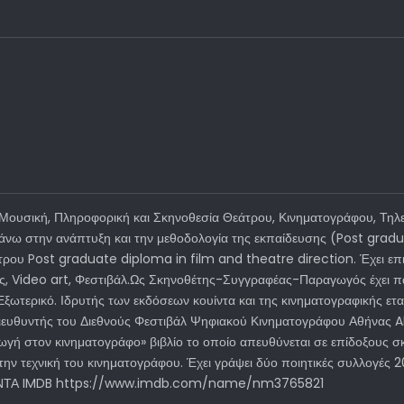
ουσική, Πληροφορική και Σκηνοθεσία Θεάτρου, Κινηματογράφου, Τηλε
 πάνω στην ανάπτυξη και την μεθοδολογία της εκπαίδευσης (Post gra
τρου Post graduate diploma in film and theatre direction. Έχει επιμ
ις, Video art, Φεστιβάλ.Ως Σκηνοθέτης-Συγγραφέας-Παραγωγός έχει πα
ο Εξωτερικό. Ιδρυτής των εκδόσεων κουίντα και της κινηματογραφικής 
 Διευθυντής του Διεθνούς Φεστιβάλ Ψηφιακού Κινηματογράφου Αθήνας AID
γή στον κινηματογράφο» βιβλίο το οποίο απευθύνεται σε επίδοξους σκ
 την τεχνική του κινηματογράφου. Έχει γράψει δύο ποιητικές συλλογές 
ΚΟΥΙΝΤΑ IMDB https://www.imdb.com/name/nm3765821