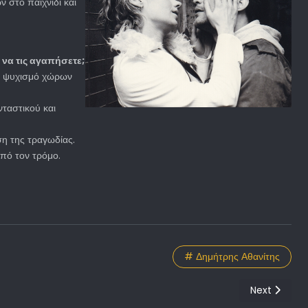
 στο παιχνίδι και
 να τις αγαπήσετε;
ρό ψυχισμό χώρων
νταστικού και
ση της τραγωδίας.
πό τον τρόμο.
# Δημήτρης Αθανίτης
Next articl
Next