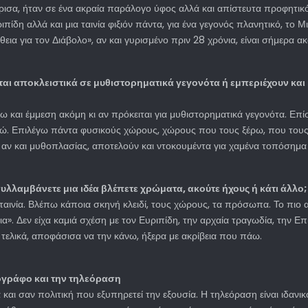
ύρισα, ήταν σε ένα ακραία παράλογο ύφος αλλά και απίστευτα προφητικό.
πίδη αλλά και μια ταινία φιξιόν πάντα, για ένα γεγονός πλανητικό, το Μι
εια για τον Διάβολο», αν και γυρισμένο πριν 28 χρόνια, είναι σήμερα α
νται αποκλειστικά σε μυθιστορηματικά γεγονότα ή εμπεριέχουν και
ω και έμμεση ακόμη κι αν πρόκειται για μυθιστορηματικά γεγονότα. Επί
φώ. Επιλέγω πάντα φυσικούς χώρους, χώρους που τους ξέρω, που τους
υ, αν και μυθοπλασίας, αποτελούν και ντοκουμέντα για χαμένα τοπόσημα
υλλαμβάνετε μια ιδέα βλέπετε χρώματα, ακούτε ήχους ή κάτι άλλο;
ταινία. Βλέπω κάποια σκηνή κλειδί, τους χώρους, τα πρόσωπα. Το πιο α
α». Δεν είχα καμιά σχέση με τον Ευριπίδη, την αρχαία τραγωδία, την Επ
ελικά, αποφάσισα να την κάνω, ήξερα με ακρίβεια που πάω.
τογράφο και την τηλεόραση
και σαν πολιτική που εξυπηρετεί την εξουσία. Η τηλεόραση είναι ιδανι