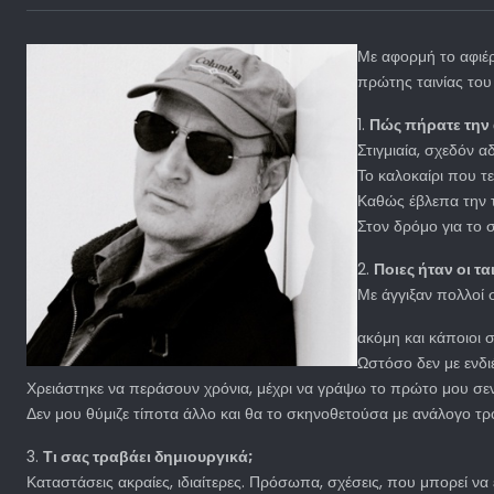
Με αφορμή το αφιέ
πρώτης ταινίας του
1.
Πώς πήρατε την
Στιγμιαία, σχεδόν α
Το καλοκαίρι που τε
Καθώς έβλεπα την τ
Στον δρόμο για το σ
2.
Ποιες ήταν οι τ
Με άγγιξαν πολλοί 
ακόμη και κάποιοι 
Ωστόσο δεν με ενδι
Χρειάστηκε να περάσουν χρόνια, μέχρι να γράψω το πρώτο μου σεν
Δεν μου θύμιζε τίποτα άλλο και θα το σκηνοθετούσα με ανάλογο τρ
3.
Τι σας τραβάει δημιουργικά;
Καταστάσεις ακραίες, ιδιαίτερες. Πρόσωπα, σχέσεις, που μπορεί ν