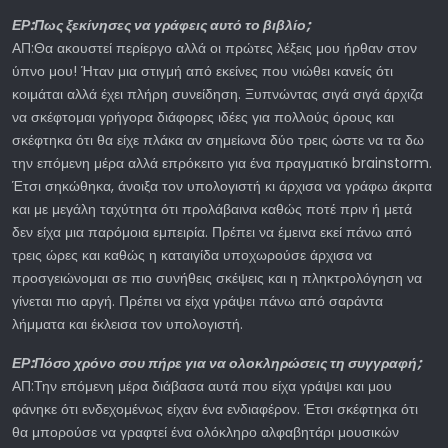
ΕΡ:Πως ξεκίνησες να γράφεις αυτό το βιβλίο;
ΑΠ:Θα ακουστεί περίεργο αλλά οι πρώτες λέξεις μου ήρθαν στον
ύπνο μου! Ήταν μια στιγμή από εκείνες που νιώθει κανείς ότι
κοιμάται αλλά έχει πλήρη συνείδηση. Ξυπνώντας σιγά σιγά άρχιζα
να σκέφτομαι γρήγορα διάφορες ιδέες για πολλούς όρους και
σκέφτηκα ότι θα είχε πλάκα αν σημείωνα δύο τρεις ώστε να τα δω
την επόμενη μέρα αλλά επρόκειτο για ένα πραγματικό brainstorm.
Έτσι σηκώθηκα, άνοιξα τον υπολογιστή κι άρχισα να γράφω άκριτα
και με μεγάλη ταχύτητα ότι προλάβαινα καθώς ποτέ πριν ή μετά
δεν είχα μια παρόμοια εμπειρία. Πρέπει να έμεινα εκεί πάνω από
τρεις ώρες και καθώς η καταιγίδα υποχωρούσε άρχισα να
προσγειώνομαι σε πιο συνήθεις σκέψεις και η πληκτρολόγηση να
γίνεται πιο αργή. Πρέπει να είχα γράψει πάνω από σαράντα
λήμματα και έκλεισα τον υπολογιστή.
ΕΡ:Πόσο χρόνο σου πήρε για να ολοκληρώσεις τη συγγραφή;
ΑΠ:Την επόμενη μέρα διάβασα αυτά που είχα γράψει και μου
φάνηκε ότι ενδεχομένως είχαν ένα ενδιαφέρον. Έτσι σκέφτηκα ότι
θα μπορούσε να γραφτεί ένα ολόκληρο αλφαβητάρι μουσικών