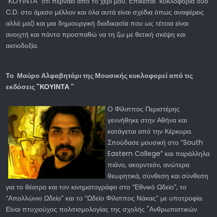
“ΚΟΥΙΝΤΑ” ότι περνάει από το χέρι μου. Επίκειται κυκλοφορία δύο
C.D. στο άμεσο μέλλον και όλα αυτά είναι σχέδια όπως αναφέρεις
αλλά μαζί και μια δημιουργική διαδικασία που ως τέτοια είναι
ανοιχτή και πάντα προσπαθώ να τη ζω με θετική σκέψη και
αισιοδοξία.
Το Μαύρο Αλφαβητάρι της Μουσικής κυκλοφορεί από τις
εκδόσεις
"ΚΟΥΙΝΤΑ
"
Ο Φίλιππος Περιστέρης
γεννήθηκε στην Αθήνα και
κατάγεται από την Κέρκυρα.
Σπούδασε μουσική στο “South
Eastern College” και παράλληλα
πιάνο, ακορντεόν, ανώτερα
θεωρητικά, σύνθεση και σύνθεση
για το θέατρο και τον κινηματογράφο στο ”Εθνικό Ωδείο”, το
“Απολλώνιο Ωδείο” και το “Ωδείο Φίλιππος Νάκας” με υποτροφία.
Είναι πτυχιούχος πολιτισμολογίας της σχολής "Ανθρωπιστικών