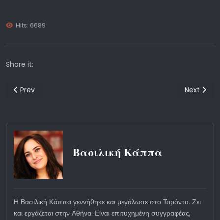
Hits: 6689
Share it:
Previous article: Ο Χρήστος Καρακάσης συνομιλεί με την Ηθοποι
Next artic
Prev
Next
Βασιλική Κάππα
Η Βασιλική Κάππα γεννήθηκε και μεγάλωσε στο Τορόντο. Ζει
και εργάζεται στην Αθήνα. Είναι επιτυχημένη συγγραφέας,