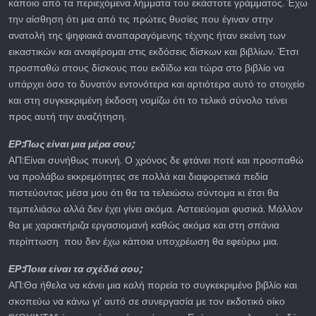
κάποιο από τα περιεχόμενα λήμματα του εκάστοτε γράμματος. Έχω
την αίσθηση ότι μια από τις πρώτες θυσίες που έγιναν στην
ανατολή της ψηφιακά αναπαραγόμενης τέχνης ήταν εκείνη των
εικαστικών και αναφέρομαι στις εκδόσεις δίσκων και βιβλίων. Έτσι
προσπαθώ στους δίσκους που εκδίδω και τώρα στο βιβλίο να
υπάρχει όσο το δυνατόν εντονότερα και αρτιότερα αυτό το στοιχείο
και στη συγκεκριμένη έκδοση νομίζω ότι το τελικό σύνολο τείνει
προς αυτή την αναζήτηση.
ΕΡ:Πως είναι μια μέρα σου;
ΑΠ:Είναι συνήθως πυκνή. Ο χρόνος δε φτάνει ποτέ και προσπαθώ
να προλάβω εκκρεμότητες σε πολλά και διαφορετικά πεδία
πιστεύοντας μέσα μου ότι θα τα τελειώσω σύντομα κι έτσι θα
τεμπελιάσω αλλά δεν έχει γίνει ακόμα. Αστειεύομαι φυσικά. Μάλλον
θα με χαρακτήριζα εργασιομανή καθώς ακόμα και στη σπάνια
περίπτωση που δεν έχω κάποια υποχρέωση θα εφεύρω μια.
ΕΡ:Ποια είναι τα σχέδιά σου;
ΑΠ:Θα ήθελα να κάνει μια καλή πορεία το συγκεκριμένο βιβλίο και
σκοπεύω να κάνω γι’ αυτό σε συνεργασία με τον εκδοτικό οίκο