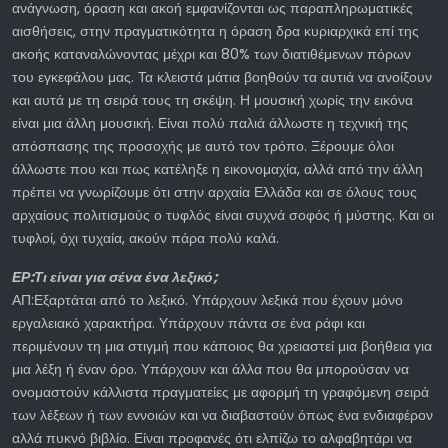
ανάγνωση, όραση και ακοή εμφανίζονται ως παραπληρωματικές
αισθήσεις, στην πραγματικότητα η όραση δρα κυριαρχικά επί της
ακοής καταναλώνοντας μέχρι και 80% των διατιθέμενων πόρων
του εγκεφάλου μας. Τα κλειστά μάτια βοηθούν τα αυτιά να ανοίξουν
και αυτά με τη σειρά τους τη σκέψη. Η μουσική χωρίς την εικόνα
είναι μια άλλη μουσική. Είναι πολύ παλιά άλλωστε η τεχνική της
απόσπασης της προσοχής με αυτό τον τρόπο. Ξέρουμε όλοι
άλλωστε που και πως κατέληξε η εικονομαχία, αλλά από την άλλη
πρέπει να γνωρίζουμε ότι στην αρχαία Ελλάδα και σε όλους τους
αρχαίους πολιτισμούς ο τυφλός είναι συχνά σοφός ή μύστης. Και οι
τυφλοί, όχι τυχαία, ακούν πάρα πολύ καλά.
ΕΡ:Τι είναι για σένα ένα λεξικό;
ΑΠ:Εξαρτάται από το λεξικό. Υπάρχουν λεξικά που έχουν μόνο
εργαλειακό χαρακτήρα. Υπάρχουν πάντα σε ένα ράφι και
περιμένουν τη μια στιγμή που κάποιος θα χρειαστεί μια βοήθεια για
μια λέξη ή έναν όρο. Υπάρχουν και άλλα που θα μπορούσαν να
ονομαστούν κάλλιστα πραγματείες με αφορμή τη γραφόμενη σειρά
των λέξεων ή των εννοιών και να διαβαστούν όπως ένα ενδιαφέρον
αλλά πυκνό βιβλίο. Είναι προφανές ότι ελπίζω το αλφαβητάρι να