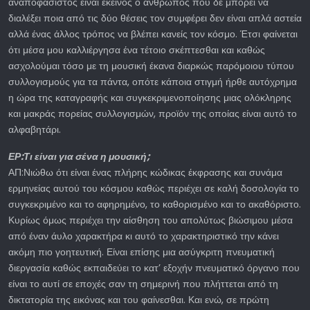
αναποφάσιστος είναι εκείνος ο άνθρωπος που δε μπορεί να
διαλέξει ποια από τις δύο θέσεις τον συμφέρει δεν είναι απλά αστεία
αλλά ένας άλλος τρόπος να βλέπει κανείς τον κόσμο. Έτσι φαίνεται
ότι μέσα μου καλλιέργησα ένα τέτοιο σκέπτεσθαι και καθώς
ασχολούμαι τόσο με τη μουσική έκανα διαρκώς παρόμοιου τύπου
συλλογισμούς για τα πάντα, οπότε κάποια στιγμή ήρθε αυτόχρημα
η ώρα της καταγραφής και συγκεκριμενοποίησης μιας ολόκληρης
και μακράς πορείας συλλογισμών, προϊόν της οποίας είναι αυτό το
αλφαβητάρι.
ΕΡ:Τι είναι για σένα η μουσική;
ΑΠ:Νιώθω ότι είναι ένας πλήρης κώδικας έκφρασης και συνάμα
ερμηνείας αυτού του κόσμου καθώς περιέχει σε καλή δοσολογία το
συγκεκριμένο και το αφηρημένο, το καθορισμένο και το ακαθόριστο.
Κυρίως όμως περιέχει την αίσθηση του απολύτως βιώσιμου μέσα
από έναν άυλο χαρακτήρα κι αυτό το χαρακτηριστικό την κάνει
ακόμη πιο γοητευτική. Είναι επίσης μια ασύγκριτη πνευματική
διεργασία καθώς εκπαιδεύει το κατ’ εξοχήν πνευματικό όργανο που
είναι το αυτί σε εποχές σαν τη σημερινή που πλήττεται από τη
δικτατορία της εικόνας και του φαίνεσθαι. Και ενώ, σε πρώτη