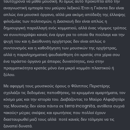
ταυτόχρονα να μάθει μουσική. Κι όμως αυτό προκύπτει από την
αναγνωστική εμπειρία του μαύρου λεξικού.Έτσι η Γκάιντα δεν είναι
απλώς ένα μουσικό όργανο, αλλά μια ακόμη απόδειξη της έλλειψης
φιλοζωίας των πολιτισμών, η Διασκευή δεν είναι απλώς η
δημιουργική παραλλαγή ενός κομματιού, αλλά ένας νόμιμος τρόπος
να συνυπογράψει κανείς ένα έργο για το οποίο θα πούλαγε και την
ψυχή του και η Διεύθυνση ορχήστρας δεν είναι απλώς ο
συντονισμός και η καθοδήγηση των μουσικών της ορχήστρας,
αλλά η παραληρηματική ψευδαίσθηση ότι κρατάς στα χέρια σου
ένα τεράστιο όργανο με άπειρες δυνατότητες, ενώ στην
πραγματικότητα κρατάς μόνο ένα μικρό κομμάτι πλαστικού ή
ξύλου.
Με αφορμή τους μουσικούς όρους ο Φίλιππος Περιστέρης
σχολιάζει τις δεδομένες πεποιθήσεις, τα κρυμμένα αμαρτήματα, τον
κόσμο μας και την ιστορία του. Διαβάζοντας το Μαύρο Αλφαβητάρι
της Μουσικής δεν είσαι πάντα σε terra incognita, αντίθετα συχνά
«ακούς» μύχιες σκέψεις και ερωτήσεις που πολλοί έχουν
διασταυρωθεί μαζί τους αλλά ποτέ κανείς δεν τόλμησε να τις
ξαναπεί δυνατά.