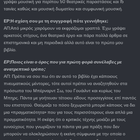
γράψει μουσική για περίπου 50 θεατρικές παραστάσεις και 15
ταινίες καθώς και μουσική δωματίου και συμφωνική μουσική.
ΕΡ:Η σχέση σου με τη συγγραφή πότε γεννήθηκε;
ΑΠ:Από μικρός χαιρόμουν να εκφράζομαι γραπτά. Έχω γράψει
αρκετούς στίχους, ένα θεατρικό έργο και πάρα πολλά άρθρα σε
επιστημονικά και μη περιοδικά αλλά αυτό είναι το πρώτο μου
βιβλίο.
ΕΡ:Ποιος είναι ο όρος που για πρώτη φορά συνέλαβες με
ανατρεπτικό τρόπο;
ΑΠ: Πρέπει να σου πω ότι αν αυτό το βιβλίο έχει κάποιους
πνευματικούς μέντορες, τότε αυτοί πρέπει να αναζητηθούν στα
πρόσωπα του Μπέρναρντ Σω, του Γουάιλντ και κυρίως του
Μπηρς. Πάντα με γοήτευαν τέτοιου είδους προσεγγίσεις επί παντός
του επιστητού. Θαύμαζα το πόσο ξεχωριστά μπορεί κάποιος να δει
μια «πραγματικότητα» που για τους περισσότερους είναι απλά μια
πραγματικότητα. Η σκέψη ότι ο κριτικός τέχνης μοιάζει με τους
ευνούχους που γνωρίζουν τα πάντα για μια πράξη που δεν
μπορούν να ολοκληρώσουν ή εκείνη σύμφωνα με την οποία ο