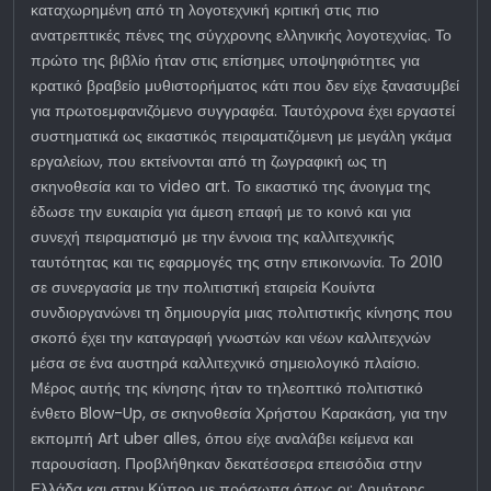
καταχωρημένη από τη λογοτεχνική κριτική στις πιο
ανατρεπτικές πένες της σύγχρονης ελληνικής λογοτεχνίας. Το
πρώτο της βιβλίο ήταν στις επίσημες υποψηφιότητες για
κρατικό βραβείο μυθιστορήματος κάτι που δεν είχε ξανασυμβεί
για πρωτοεμφανιζόμενο συγγραφέα. Ταυτόχρονα έχει εργαστεί
συστηματικά ως εικαστικός πειραματιζόμενη με μεγάλη γκάμα
εργαλείων, που εκτείνονται από τη ζωγραφική ως τη
σκηνοθεσία και το video art. Το εικαστικό της άνοιγμα της
έδωσε την ευκαιρία για άμεση επαφή με το κοινό και για
συνεχή πειραματισμό με την έννοια της καλλιτεχνικής
ταυτότητας και τις εφαρμογές της στην επικοινωνία. Το 2010
σε συνεργασία με την πολιτιστική εταιρεία Κουίντα
συνδιοργανώνει τη δημιουργία μιας πολιτιστικής κίνησης που
σκοπό έχει την καταγραφή γνωστών και νέων καλλιτεχνών
μέσα σε ένα αυστηρά καλλιτεχνικό σημειολογικό πλαίσιο.
Μέρος αυτής της κίνησης ήταν το τηλεοπτικό πολιτιστικό
ένθετο Blow-Up, σε σκηνοθεσία Χρήστου Καρακάση, για την
εκπομπή Art uber alles, όπου είχε αναλάβει κείμενα και
παρουσίαση. Προβλήθηκαν δεκατέσσερα επεισόδια στην
Ελλάδα και στην Κύπρο με πρόσωπα όπως οι: Δημήτρης