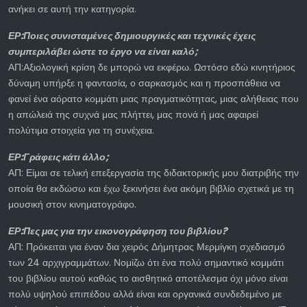
ανήκει σε αυτή την κατηγορία.
ΕΡ:Ποιες συνισταμένες δημιουργικές και τεχνικές έχεις
συμπεριλάβει ώστε το έργο να είναι καλό;
ΑΠ:Αξιολογική κρίση δε μπορώ να εκφέρω. Ωστόσο εδώ κινητήριος
δύναμη υπήρξε η φαντασία, ο σαρκασμός και η προσπάθεια να
φανεί ένα αόρατο κομμάτι μιας πραγματικότητας, μιας αλήθειας που
η απώλειά της συχνά μας πλήττει, μας πονά ή μας αφαιρεί
πολύτιμα στοιχεία για τη συνέχεια.
ΕΡ:Γράφεις κάτι άλλο;
ΑΠ: Είμαι σε τελική επεξεργασία της διδακτορικής μου διατριβής την
οποία θα εκδώσω και έχω ξεκινήσει ένα ακόμη βιβλίο σχετικά με τη
μουσική στον κινηματογράφο.
ΕΡ:Πες μας για την εικονογράφηση του βιβλίου?
ΑΠ: Πρόκειται για έναν δια χειρός Δήμητρας Μερμίγκη σχεδιασμό
των 24 αρχιγραμμάτων. Νομίζω ότι ένα πολύ σημαντικό κομμάτι
του βιβλίου αυτού καθώς το αισθητικό αποτέλεσμα όχι μόνο είναι
πολύ υψηλού επιπέδου αλλά είναι και οργανικά συνδεδεμένο με