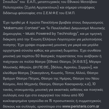
Σπουδών" του Ε.Α.Π., μεταπτυχιακός του Εθνικού Μετσόβιου
Πολυτεχνείου (Σχολή Αρχιτεκτόνων) και σήμερα υποψήφιος
διδάκτωρ φιλοσοφίας στο Σ.Ε.Μ.Φ.Ε του Ε.Μ.Π.
Έχει τιμηθεί με 4 πρώτα Πανελλήνια βραβεία στους διαγωνισμούς
“Makemusic Contest” και “1ο Πανελλαδικό Διαγωνισμό Μουσικής
Δημιουργίας - Music Powered by Technology", και με τιμητική
διάκριση από την Ένωση Ελλήνων Λογοτεχνών για μελοποιήσεις
ποίησης. Έχει γράψει συμφωνική μουσική για μικρά και μεγάλα
ορχηστρικά σύνολα καθώς και μουσική δωματίου. Έχει συνθέσει
μουσική για περίπου 50 θεατρικές παραστάσεις που ανέβηκαν ή
παίχτηκαν σε πολλά θέατρα (Εθνικό Θέατρο, [Κ.Θ.Β.Έ], Μέγαρο
Μουσικής Αθηνών, ΔΗ.ΠΕ.ΘΕ., [Βόλου, Αγρινίου, Σερρών], και
ελεύθερα θέατρα, [Κακογιάννη, Κνωσός, Τόπος Αλλού, Θέατρο
Βράχων Θέατρο Πέτρας, Θέατρο της Ημέρας, Θέατρο του Νέου
Κόσμου, Από Μηχανής Θέατρο, Θέατρο Καισαριανής κ.ά), 10
ταινίες, ντοκυμαντέρ, μουσική για εικαστικές εκθέσεις και ποιητικές
συλλογές ενώ έχει στο ενεργητικό του πάνω από 100
κυκλοφορημένα τραγούδια σε 15 προσωπικούς ή συμμετοχικούς
δίσκους και συλλογές. ερισσότερα στο
www.peristeris.com.ar