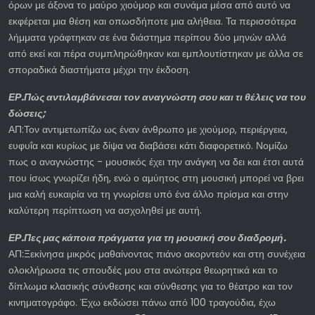
όρων με άξονα το μαύρο χιούμορ και συνάμα μέσα από αυτό να
εκφέρεται μια θέση και οπωσδήποτε μια αλήθεια. Τα περισσότερα
λήμματα γράφτηκαν σε ένα διάστημα περίπου δύο μηνών αλλά
από εκεί και πέρα συμπληρώθηκαν και εμπλουτίστηκαν με άλλα σε
σποραδικά διαστήματα μέχρι την έκδοση.
ΕΡ.Πώς αντιλαμβάνεσαι τον αναγνώστη σου και τι θέλεις να του
δώσεις;
ΑΠ:Τον αντιμετωπίζω ως έναν άνθρωπο με χιούμορ, περιέργεια,
ευφυΐα και κυρίως με δίψα να διαβάσει κάτι διαφορετικό. Νομίζω
πως ο αναγνώστης - μουσικός έχει την ανάγκη να δει και έτσι αυτά
που ίσως γνωρίζει ήδη, ενώ ο αμύητος στη μουσική μπορεί να βρει
μια καλή ευκαιρία να τη γνωρίσει υπό ένα άλλο πρίσμα και στην
καλύτερη περίπτωση να ασχοληθεί με αυτή.
ΕΡ.Πες μας κάποια πράγματα για τη μουσική σου διαδρομή.
ΑΠ:Ξεκίνησα μικρός μαθαίνοντας πιάνο ακορντεόν και στη συνέχεια
ολοκλήρωσα τις σπουδές μου στα ανώτερα θεωρητικά και το
δίπλωμα κλασικής σύνθεσης και σύνθεσης για το θέατρο και τον
κινηματογράφο. Έχω εκδώσει πάνω από 100 τραγούδια, έχω