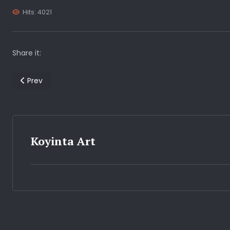
Hits: 4021
Share it:
Previous article: Νίκος Παπακώστας η σκηνοθεσία μου δίνει έ
Prev
Koyinta Art