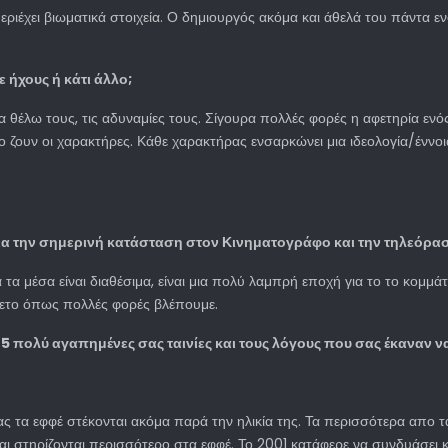
εριέχει βιωματικά στοιχεία. Ο δημιουργός ακόμα και άθελά του πάντα 
 ήχους ή κάτι άλλο;
τα θέλω τους, τις αδυναμίες τους. Σίγουρα πολλές φορές η αφετηρία εν
ο ζουν οι χαρακτήρες. Κάθε χαρακτήρας ενσαρκώνει μια ιδεολογία/έννοια
για την σημερινή κατάσταση στον Κινηματογράφο και την τηλεόρα
τα μέσα είναι διαθέσιμα, είναι μια πολύ λαμπρή εποχή για το το κομμάτ
τίθετο όπως πολλές φορές βλέπουμε.
5 πολύ αγαπημένες σας ταινίες και τους λόγους που σας έκαναν να
ίας τα εφφέ στέκονται ακόμα παρά την ηλικία της. Τα περισσότερα απο 
και στηρίζονται περισσότερο στα εφφέ. Το 2001 κατάφερε να συνδυάσει κ