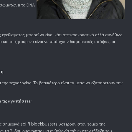
ενσωματώνει το DNA
ός ερεθίσματος μπορεί να είναι κάτι οπτικοακουστικό αλλά συνήθως
 και το ζητούμενο είναι να υπάρχουν διαφορετικές απόψεις, οι
ση
ι της τεχνολογίας. Το βασικότερο είναι τα μέσα να εξυπηρετούν την
 τις αγαπήσετε;
τα σημερινά sci fi blockbusters υστερούν στον τομέα της
αι τα 2, δημιουργοντας μια ανθολογία πάνω στην εξέλιξη του