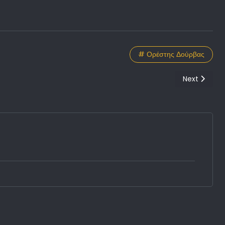
# Ορέστης Δούρβας
Next article
Next