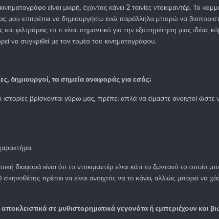
ινηματογράφο είναι μικρή, έχοντας κάνει 2 ταινίες ντοκιμαντέρ. Το κομ
ιας μου επιτρέπει να δημιουργήσω ενώ παράλληλα μπορώ να βιοποριστω
 και φιλτράρεις το τι είναι σημαντικό για την εξυπηρέτηση μιας ιδέας κ
ρεί να συγκριθεί με τον τομέα του κινηματογράφου.
ίες, δημιουργοί, τα σημεία αναφοράς για εσάς;
ι ιστορίες βρίσκονται γύρω μας, πρέπει απλά να είμαστε ανοιχτοί ώστε
 χαρακτήρα
ική διαφορά είναι ότι το ντοκιμαντέρ είναι κάτι το ζωντανό το οποίο μπ
 σκηνοθέτης πρέπει να είναι ανοιχτός να το κάνει, αλλιώς μπορεί να χά
ι αποκλειστικά σε μυθιστορηματικά γεγονότα ή εμπεριέχουν και βι