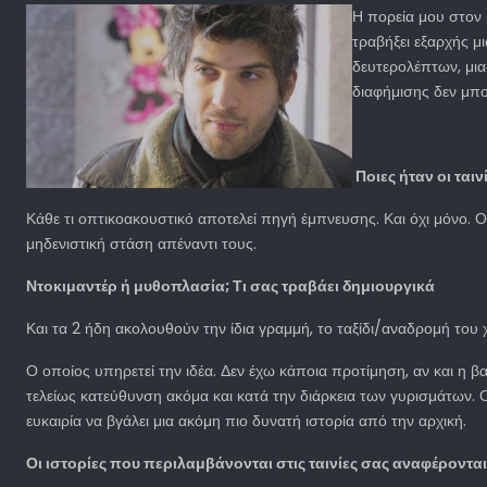
Η πορεία μου στον κ
τραβήξει εξαρχής μ
δευτερολέπτων, μιας
διαφήμισης δεν μπο
Ποιες ήταν οι ταιν
Κάθε τι οπτικοακουστικό αποτελεί πηγή έμπνευσης. Και όχι μόνο. Ο
μηδενιστική στάση απέναντι
τους.
Ντοκιμαντέρ ή μυθοπλασία; Τι σας τραβάει δημιουργικά
Και τα 2 ήδη ακολουθούν την ίδια γραμμή, το ταξίδι/αναδρομή του
Ο οποίος υπηρετεί την ιδέα. Δεν έχω κάποια προτίμηση, αν και η βασ
τελείως κατεύθυνση ακόμα και κατά την διάρκεια των γυρισμάτων. Ο
ευκαιρία να βγάλει μια ακόμη πιο δυνατή ιστορία από την αρχική.
Οι ιστορίες που περιλαμβάνονται στις ταινίες σας αναφέροντα