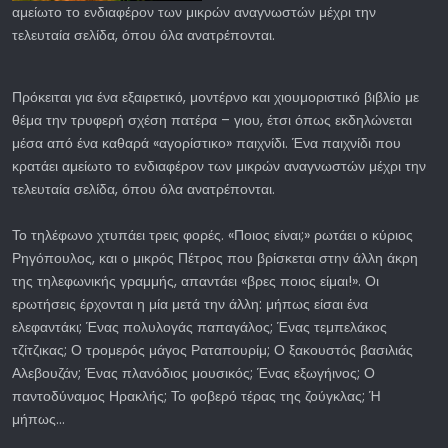
αμείωτο το ενδιαφέρον των μικρών αναγνωστών μέχρι την
τελευταία σελίδα, όπου όλα ανατρέπονται.
Πρόκειται για ένα εξαιρετικό, μοντέρνο και χιουμοριστικό βιβλίο με
θέμα την τρυφερή σχέση πατέρα – γιου, έτσι όπως εκδηλώνεται
μέσα από ένα καθαρά «αγορίστικο» παιχνίδι. Ένα παιχνίδι που
κρατάει αμείωτο το ενδιαφέρον των μικρών αναγνωστών μέχρι την
τελευταία σελίδα, όπου όλα ανατρέπονται.
Το τηλέφωνο χτυπάει τρεις φορές. «Ποιος είναι;» ρωτάει ο κύριος
Ρηγόπουλος, και ο μικρός Πέτρος που βρίσκεται στην άλλη άκρη
της τηλεφωνικής γραμμής, απαντάει «βρες ποιος είμαι!». Οι
ερωτήσεις έρχονται η μία μετά την άλλη: μήπως είσαι ένα
ελεφαντάκι; Ένας πολυλογάς παπαγάλος; Ένας τεμπελάκος
τζίτζικας; Ο τρομερός μάγος Ραταπουρίμ; Ο ξακουστός βασιλιάς
Αλεβουζάν; Ένας πλανόδιος μουσικός; Ένας εξωγήινος; Ο
παντοδύναμος Ηρακλής; Το φοβερό τέρας της ζούγκλας; Ή
μήπως...