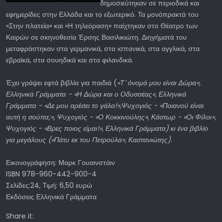
δημοσιεύτηκαν σε περιοδικά και
εφημερίδες στην Ελλάδα και το εξωτερικό. Τα μονόπρακτά του
«Στην πλατεία» και «Η τηλεόραση» παίχτηκαν στο Θέατρο των
Καιρών σε σκηνοθεσία Έρσης Βασιλικιώτη. Διηγήματά του
μεταφράστηκαν στα γερμανικά, στα ισπανικά, στα αγγλικά, στα
εβραϊκά, στα σουηδικά και στα φιλανδικά.
Έχει γράψει εφτά βιβλία για παιδιά (
«Τ’ όνομά μου είναι Δώρα»,
Ελληνικά Γράμματα - «Η Δώρα και ο Οδυσσέας», Ελληνικά
Γράμματα - «Δε μου αρέσει το γάλα!»,Ψυχογιός - «Ποιανού είναι
αυτή η σούπα;», Ψυχογιός - «Ο Κοκκινούλης», Κάστωρ - «Οι Φίλοι»,
Ψυχογιός - «Βρες ποιος είμαι!», Ελληνικά Γράμματα) κι ένα βιβλίο
για μεγάλους («Πάτυ εκ του Πετρούλα», Καστανιώτης).
Εικονογράφηση: Μαρκ Γουαινστάιν
ISBN 978-960-442-900-4
Σελίδες:24, Τιμή: 6,50 ευρώ
Εκδόσεις Ελληνικά Γράμματα
Share it: