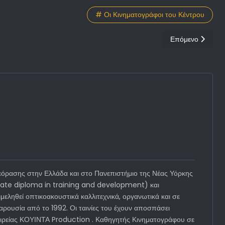
# Οι Κινηματογράφοι του Κέντρου
Επόμενο άρθρο: 
Επόμενο
όρασης στην Ελλάδα και στο Πανεπιστήμιο της Νέας Υόρκης
duate diploma in training and development) και
εληθεί οπτικοακουστικά καλλιτεχνικά, οργανωτικά και σε
ρουσία από το 1992. Οι ταινίες του έχουν αποσπάσει
εταιρείας ΚΟΥΙΝΤΑ Production . Καθηγητής Κινηματογράφου σε