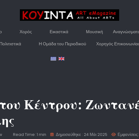
ο
Χορός
Εικαστικά
Μουσική
Αναγνώσματ
Πολιτιστικά
Η Ομάδα του Περιοδικού
Χορηγός Επικοινωνία
του Κέντρου: Ζωντανέ
λης
ών
Read Time: 1 min
Δημοσιεύθηκε : 24 Μάι 2025
Εμφανίσεις: