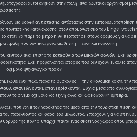
νηματογράφοι αυτοί ανήκουν στην πόλη· είναι ζωντανοί οργανισμοί μέσ
ρφώσεις της.
κώνουν μια μορφή
αντίστασης
: αντίστασης στην εμπορευματοποίηση 
της πολιτιστικής κατανάλωσης, στον απομονωτισμό του binge-watchi
ό το σπίτι, να πάρει το μετρό ή να περπατήσει στους δρόμους για να δει 
μια πράξη που δεν είναι μόνο αισθητική — είναι και κοινωνική.
του κέντρου είναι επίσης το
καταφύγιο των μικρών φωνών
. Εκεί βρίσ
διαφορετικότητα. Εκεί προβάλλονται ιστορίες που δεν έχουν εύκολες απ
 — όχι μόνο ψυχαγωγικό προϊόν.
 σημειωθεί είναι πως, παρά τις δυσκολίες — την οικονομική κρίση, την
ώνουν, ανανεώνονται, επανευρίσκονται
. Συχνά μέσα από συλλογικές
ύν το σινεμά όχι μόνο ως τέχνη αλλά και ως κοινωνική εμπειρία.
λλάζει, που χάνει τον χαρακτήρα της μέσα από την τουριστική πίεση και
 του παρελθόντος και φάροι του μέλλοντος. Υπάρχουν για να υπενθυμίζου
ν θόρυβο της πόλης, υπάρχει πάντα ένας σκοτεινός χώρος όπου μπορείς 