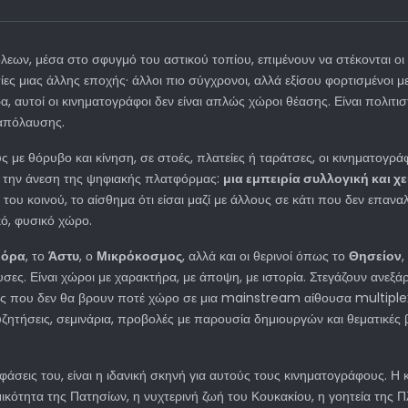
λεων, μέσα στο σφυγμό του αστικού τοπίου, επιμένουν να στέκονται οι κ
ίες μιας άλλης εποχής· άλλοι πιο σύγχρονοι, αλλά εξίσου φορτισμένοι 
ρα, αυτοί οι κινηματογράφοι δεν είναι απλώς χώροι θέασης. Είναι πολιτι
 απόλαυσης.
 με θόρυβο και κίνηση, σε στοές, πλατείες ή ταράτσες, οι κινηματογρ
ό την άνεση της ψηφιακής πλατφόρμας:
μια εμπειρία συλλογική και χ
ου κοινού, το αίσθημα ότι είσαι μαζί με άλλους σε κάτι που δεν επαναλ
κό, φυσικό χώρο.
βόρα
, το
Άστυ
, ο
Μικρόκοσμος
, αλλά και οι θερινοί όπως το
Θησείον
,
σες. Είναι χώροι με χαρακτήρα, με άποψη, με ιστορία. Στεγάζουν ανεξ
ινίες που δεν θα βρουν ποτέ χώρο σε μια mainstream αίθουσα multiple
τήσεις, σεμινάρια, προβολές με παρουσία δημιουργών και θεματικές β
ντιφάσεις του, είναι η ιδανική σκηνή για αυτούς τους κινηματογράφους. 
μικότητα της Πατησίων, η νυχτερινή ζωή του Κουκακίου, η γοητεία της 