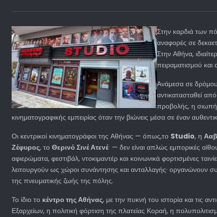
Στην καρδιά των πό
αναφορές σε δεκαετ
Στην Αθήνα, ιδιαίτε
πειραματισμού και
Ανάμεσα σε δρόμους
αντικατασταθεί απ
προβολής, η σιωπή τ
κινηματογραφικής εμπειρίας όταν την βιώνεις μέσα σε έναν αυθεντι
Οι κεντρικοί κινηματογράφοι της Αθήνας — όπως,το
Studio
, η
Αα
Ζέφυρος
, το
Θερινό Σινέ Ατενέ
— δεν είναι απλώς εμπορικές αίθου
αφιερώματα, φεστιβάλ, ντοκιμαντέρ και κοινωνικά φορτισμένες τα
λειτουργούν ως χώροι συνάντησης και ανταλλαγής· οργανώνουν συζη
της πνευματικής ζωής της πόλης.
Το ίδιο το
κέντρο της Αθήνας
, με την πυκνή του ιστορία και τις α
Εξαρχείων, η πολιτική φόρτιση της πλατείας Κοραή, η πολυπολιτισ