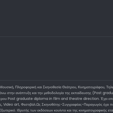
ράφου στην Ψηφιακή Εποχή
ουσική, Πληροφορική και Σκηνοθεσία Θεάτρου, Κινηματογράφου, Τηλε
 πάνω στην ανάπτυξη και την μεθοδολογία της εκπαίδευσης (Post gra
τρου Post graduate diploma in film and theatre direction. Έχει επιμ
ις, Video art, Φεστιβάλ.Ως Σκηνοθέτης-Συγγραφέας-Παραγωγός έχει πα
ο Εξωτερικό. Ιδρυτής των εκδόσεων κουίντα και της κινηματογραφικής 