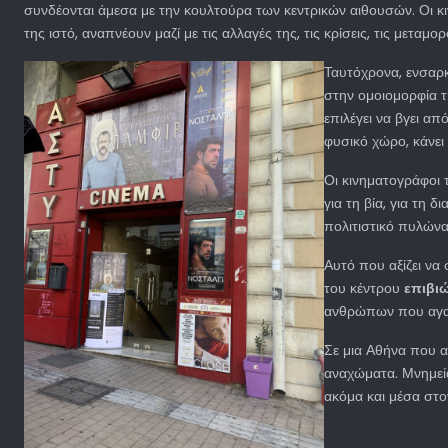
συνδέονται άμεσα με την κουλτούρα των κεντρικών αιθουσών. Οι κι
της ιστό, αναπνέουν μαζί με τις αλλαγές της, τις κρίσεις, τις μεταμο
Ταυτόχρονα, ενσαρ
στην ομοιομορφία 
επιλέγει να βγει απ
φυσικό χώρο, κάνει 
Οι κινηματογράφοι 
για τη βία, για τη 
πολιτιστικό πυλώνα
Αυτό που αξίζει να
του κέντρου
επιβι
ανθρώπων που αγαπο
Σε μια Αθήνα που α
αναχώματα. Μνημεία
ακόμα και μέσα στο