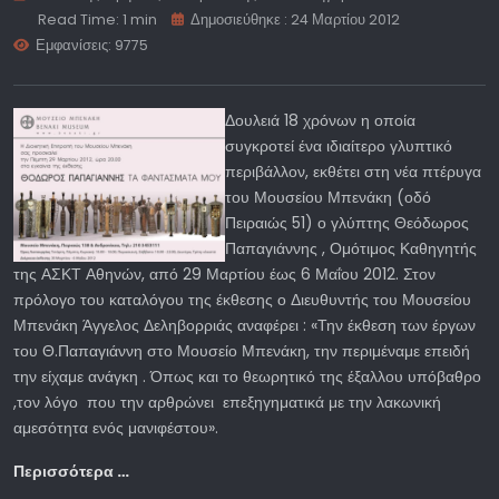
Read Time: 1 min
Δημοσιεύθηκε : 24 Μαρτίου 2012
Εμφανίσεις: 9775
Δουλειά 18 χρόνων η οποία
συγκροτεί ένα ιδιαίτερο γλυπτικό
περιβάλλον, εκθέτει στη νέα πτέρυγα
του Μουσείου Μπενάκη (οδό
Πειραιώς 51) ο γλύπτης Θεόδωρος
Παπαγιάννης , Ομότιμος Καθηγητής
της ΑΣΚΤ Αθηνών, από 29 Μαρτίου έως 6 Μαΐου 2012. Στον
πρόλογο του καταλόγου της έκθεσης ο Διευθυντής του Μουσείου
Μπενάκη Άγγελος Δεληβορριάς αναφέρει : «Την έκθεση των έργων
του Θ.Παπαγιάννη στο Μουσείο Μπενάκη, την περιμέναμε επειδή
την είχαμε ανάγκη . Όπως και το θεωρητικό της έξαλλου υπόβαθρο
,τον λόγο που την αρθρώνει επεξηγηματικά με την λακωνική
αμεσότητα ενός μανιφέστου».
Περισσότερα …