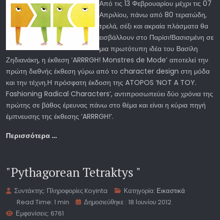
Από τις 13 Φεβρουαρίου μέχρι τις 07
Απριλίου, πάνω από 80 τερατώδη,
τρελά, σέξι και ακραία πλάσματα θα
εισβάλλουν στο Παρίσι!Βασισμένη σε
μια πρωτότυπη ιδέα του Βασίλη
Ζηδιανάκη, η έκθεση ‘ARRRGH! Monstres de Mode’ αποτελεί την
πρώτη διεθνής έκθεση γύρω από το character design στη μόδα
και την τέχνη.Η πρόσφατη έκδοση της ATOPOS ‘NOT A TOY.
Fashioning Radical Characters’, αντιπροσωπεύει δύο χρόνια της
πρώτης σε βάθος έρευνας πάνω στο θέμα και είναι η κύρια πηγή
έμπνευσης της έκθεσης ‘ARRRGH!’.
Περισσότερα …
"Pythagorean Tetraktys "
Συντάκτης:
Πληροφορίες Koyinta
Κατηγορία:
Εικαστικά
Read Time: 1 min
Δημοσιεύθηκε : 18 Ιουνίου 2012
Εμφανίσεις: 6761