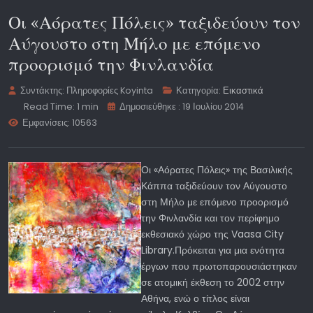
Οι «Αόρατες Πόλεις» ταξιδεύουν τον
Αύγουστο στη Μήλο με επόμενο
προορισμό την Φινλανδία
Συντάκτης:
Πληροφορίες Koyinta
Κατηγορία:
Εικαστικά
Read Time: 1 min
Δημοσιεύθηκε : 19 Ιουλίου 2014
Εμφανίσεις: 10563
Οι «Αόρατες Πόλεις» της Βασιλικής
Κάππα ταξιδεύουν τον Αύγουστο
στη Μήλο με επόμενο προορισμό
την Φινλανδία και τον περίφημο
εκθεσιακό χώρο της Vaasa City
Library.Πρόκειται για μια ενότητα
έργων που πρωτοπαρουσιάστηκαν
σε ατομική έκθεση το 2002 στην
Αθήνα, ενώ ο τίτλος είναι