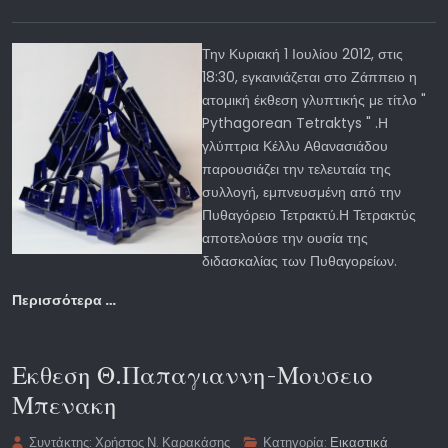
Την Κυριακή 1 Ιουλίου 2012, στις
18:30, εγκαινιάζεται στο Ζάππειο η
ατομική έκθεση γλυπτικής με τίτλο "
Pythagorean Tetraktys " .Η
γλύπτρια Κέλλυ Αθανασιάδου
παρουσιάζει την τελευταία της
συλλογή, εμπνευσμένη από την
Πυθαγόρειο Τετρακτύ.Η Τετρακτύς
αποτελούσε την ουσία της
διδασκαλίας των Πυθαγορείων.
Περισσότερα …
Εκθεση Θ.Παπαγιαννη-Μουσειο
Μπενακη
Συντάκτης:
Χρήστος Ν. Καρακάσης
Κατηγορία:
Εικαστικά