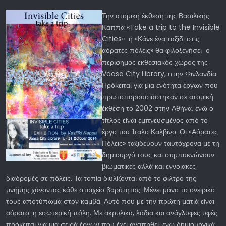
Την ατομική έκθεση της Βασιλικής
Κάππα «Take a trip to the Invisible
Cities» ή «Κάνε ένα ταξίδι στις
αόρατες πόλεις» θα φιλοξενήσει ο
περίφημος εκθεσιακός χώρος της
Vaasa City Library, στην Φινλανδία.
Πρόκειται για μια ενότητα έργων που
πρωτοπαρουσιάστηκαν σε ατομική
έκθεση το 2002 στην Αθήνα, ενώ ο
τίτλος είναι εμπνευσμένος από το
έργο του Ίταλο Καλβίνο. Οι «Αόρατες
Πόλεις» ταξιδεύουν ταυτόχρονα με τη
δημιουργό τους και συμπυκνώνουν
βιωματικές αλλά και εννοιακές
διαδρομές σε πόλεις. Τα τοπία διυλίζονται από το φίλτρο της
μνήμης χάνοντας κάθε στοιχείο βαρύτητας. Μένει μόνο το ονειρικό
τους αποτύπωμα στον καμβά. Αυτό που με την πρώτη ματιά είναι
αόρατο: η εσωτερική πόλη. Με ακρυλικά, λάδια και ανάγλυφες υφές
πρόκειται για μια σειρά έργων που έχει αγαπηθεί, ενώ δημιουργικά