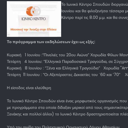
Το Ιωνικό Κέντρο Σπουδών διοργανών
Ιουνίου και θα φιλοξενήσει τέσσερα 
Κέντρο περί τις 8.00 μ.μ. και θα συν
Το πρόγραμμα των εκδηλώσεων έχει ως εξής:
Κυριακή 1 Ιουνίου :“Πινελιές του 20ου Αιώνα” Χορωδία Φίλων Μο
Τετάρτη 4 Ιουνίου: “Ελληνικά Παραδοσιακά Τραγούδια, σε Σύγχ
Κυριακή 8 Ιουνίου : “Ξένα και Ελληνικά Τραγούδια” Χορωδία "Am
Τετάρτη 11 Ιουνίου : “Οι Αξεπέραστες Δεκαετίες του ΄60 και ‘70
Η είσοδος είναι ελεύθερη
Το Ιωνικό Κέντρο Σπουδών είναι ένας μορφωτικός οργανισμός που 
με προγράμματα στα οποία δίδαξαν μερικοί από τους σημαντικότερ
Ξενάκης και πολλοί άλλοι) το Ιωνικό Κέντρο δραστηριοποιείται πλέον
Υπό την αιγίδα του Πολιτισμικού Οργανισμού Δήμου Αθηναίων