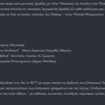
ει σειρά από μουσικές βραδιές με τίτλο “Μουσική την Ανοιξη στην Πλά
μουσικά σύνολα σε τέσσερεις ξεχωριστές βραδιές.Σε κάθε εκδήλωση μια 
εχίζει σε δυο ιστορικές πλατείες της Πλάκας - στην Πλατεία Φιλομούσου
ντέρνας Μουσικής
ρονη Απόδοση” Μικτή Δημοτική Χορωδία Αθηνών
bitus" Λεοντείου Λυκείου Ν. Σμύρνης
” Χορωδία Επιστημόνων Δήμου Φιλοθέης
ιδρύθηκε στη Χίο το 1977 με κύριο σκοπό τη διάδοση του Ελληνικού 
ους εκπροσώπους των ελληνικών γραμμάτων και της τέχνης (Ανδρόνικο
 και στην Αθήνα – με εκθέσεις, συναυλίες, συνέδρια, σεμινάρια, ομιλίες