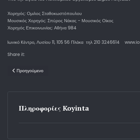
Χορηγός: Ομιλος Σταθοκωστόπουλου
Μουσικός Χορηγός: Σπύρος Νάκας - Μουσικός Οίκος
Χορηγός Επικοινωνίας: Αθήνα 984
Iωνικό Kέντρο, Λυσίου 11, 105 56 Πλάκα τηλ 210 3246614 www.i
Share it:
Προηγούμενο άρθρο: Αντι-ηχήσεις
Προηγούμενο
Πληροφορίες Koyinta