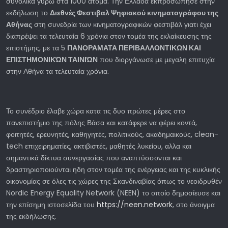
συνολικά γύρω στα 1000 άτομα. Την Ελλάδα εκπροσώπησε στην
εκδήλωση το
Διεθνές Φεστιβαλ Ψηφιακού κινηματογράφου της
Αθήνας
στη συνεδρία των κινηματογραφικών φεστιβάλ γιατι έχει
διαπρέψει τα τελευταία 6 χρόνια στον τομέα της εκλαίκευσης της
επιστήμης, με τα 5
ΠΑΝΟΡΑΜΑΤΑ ΠΕΡΙΒΑΛΛΟΝΤΙΚΩΝ ΚΑΙ
ΕΠΙΣΤΗΜΟΝΙΚΏΝ ΤΑΙΝΙΏΝ
που διοργάνωσε με μεγαλη επιτυχία
στην Αθήνα τα τελευταία χρόνια.
Το συνέδριο έλαβε χώρα κατα τις δυο πρώτες μέρες στο
πανεπιστήμιο της πόλης Βάσα και κατάφερε να φέρει κοντά,
φοιτητές, ερευνητές, καθηγητές, πολιτικούς, ακαδημαικούς, clean-
tech επιχειρηματίες, ακτιβιστές, μαθητές λυκείου, αλλα και
σημαντικά δίκτυα συνεργασίας που αναπτύσσονται και
δραστηριοποιούνται ηδη στον τομέα της ενέργειας και της κυκλικής
οικονομίας σε όλες τις χώρες της Σκανδιναβίας όπως το νεοιδρυθέν
Nordic Energy Equality Network (NEEN) το οποίο δημοσίευσε και
την επίσημη ιστοσελίδα του
https://neen.network
, στο άνοιγμα
της εκδήλωσης.