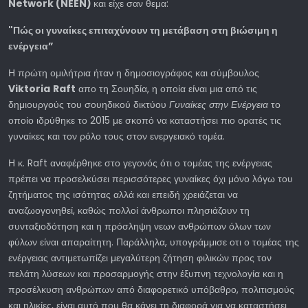
Network
(
NEEN
)
και είχε σαν θεμα:
"Πώς οι γυναίκες επιταχύνουν τη μετάβαση στη βιώσιμη η
ενέργεια”
Η πρώτη ομιλήτρια ήταν η δημοσιογράφος και σύμβουλος
Viktoria
Raft
απο τη Σουηδία, η οποία είναι μια από τις
δημιουργούς του σουηδικού δικτύου
Γυναίκες στην Ενέργεια
το
οποίο ιδρύθηκε το 2015 με σκοπό να καταστήσει πιο ορατές τις
γυναίκες και τον ρόλο τους στον ενεργειακό τομέα.
Η κ. Raft αναφέρθηκε στο γεγονός ότι ο τομέας της ενέργειας
πρέπει να προσελκύσει περισσότερες γυναίκες όχι μόνο λόγω του
ζητήματος της ισότητας αλλά και επειδή χρειάζεται να
αναζωογονηθεί, καθώς πολλοί άνθρωποι πλησιάζουν τη
συνταξιοδότηση και η πρόσληψη νεων ανθρώπων όλων των
φύλων είναι απαραίτητη. Παράλληλα, υπογράμμισε οτι ο τομέας της
ενέργειας αντιμετωπίζει μεγαλύτερη ζήτηση φιλικών προς τον
πελάτη λύσεων και προσαρμογής στην έξυπνη τεχνολογία και η
προσέλκυση ανθρώπων από διαφορετικό υπόβαθρο, πολιτισμούς
και ηλικίες, είναι αυτό που θα κάνει τη διαφορά για να καταστήσει