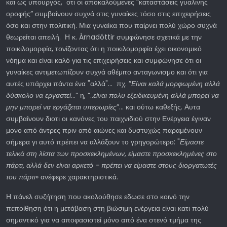
και ως υπουργός, οτι οι αποκαλούμενες ”καταστάσεις γυαλινης
οροφής” συμβαίνουν συχνά στις γυναίκες τόσο στις επιχειρήσεις
όσο και στην πολιτική. Μια γυναίκα που παίρνει πολύ χώρο συχνά
θεωρείται απειλή. Η κ. Árnadóttir συμφώνησε σχετικά με την
ποικιλομορφία, τονίζοντας ότι η ποικιλομορφία έχει οικονομικό
νόημα και είναι καλό για τις επιχειρήσεις και συμφώνησε ότι οι
γυναίκες αντιμετωπίζουν συχνά αθέμιτο ανταγωνισμο και ότι για
αυτές υπάρχει πάντα ένα "αλλά"… πχ. ”
Είναι καλά μορφωμένη αλλά
δύσκολο να εργαστεί
...” η, ”..
είναι πολυ εξειδικευμένη αλλά μπορεί να
μην μπορεί να εργάζεται υπερωρίες
”... και ούτω καθεξής. Αυτα
συμβαίνουν διοτι οι κανόνες του παιχνιδιού στην Ενέργεια έγιναν
μονο από άντρες πριν από αιώνες και δυστυχώς παραμένουν
σήμερα γι αυτό πρέπει να αλλάξουν το γρηγορώτερο: "
Είμαστε
τελικά στη λίστα των προσκεκλημένων, είμαστε προσκεκλημένες στο
πάρτι, αλλά δεν είναι αρκετό - πρέπει να είμαστε στους διοργατωτές
του πάρτι
» ανέφερε χαρακτηριστικά.
Η πάνελ συζήτηση που ακολούθησε εδωσε στο κοινό την
πεποίθηση ότι η μετάβαση στη βιώσιμη ενέργεια είναι κατι πολύ
σημαντικό για να αποφασιστεί μόνο από ένα στενό τμήμα της