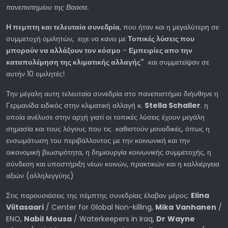
πανεπιστημίου της Βαασα.
Η πεμπτη και τελευταία συνεδρία
, που ήταν και η μεγαλύτερη σε
συμμετοχή ομιλητών, ειχε να κανει με
Τοπικές λύσεις που
μπορούν να αλλάξουν τον κόσμο
-
Εμπειρίες απο την
καταπολέμηση της κλιματικής αλλαγής"
και συμμετείψαν σε
αυτήν 10 ομιλητές!
Την μέγαλη αυτη τελευταία συνεδρία στο πανεπιστήμιο διήυθηνε η
Γερμανίδα ειδικός στην κλιματική αλλαγή κ.
Stella
Schaller
. η
οποία ανέλυσε στην αρχή γιατί οι τοπικές λύσεις έχουν μεγάλη
σημασία και τους λόγους που τις καθιστούν μοναδικές, όπως η
ενσωμάτωση του περιβάλλοντος με την κοινωνική και την
οικονομική βιωσιμότητα, η δημιουργία κοινωνικής συμμετοχής, η
σύνδεση και υποστήριξη νέων κοινών, πρακτικών και η καλλιέργεια
αξιών (αλληλεγγύης)
Στις παρουσιάσεις της πέμπτης συνεδρίας έλαβαν μέρος:
Elina
Viitasaari
/ Center for Global Non-killing,
Mika
Vanhanen
/
ENO,
Nabil
Mousa
/ Waterkeepers in Iraq,
Dr
Wayne