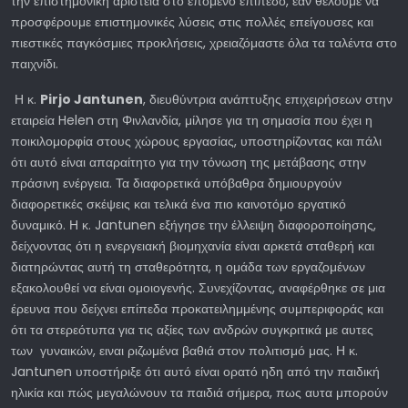
την επιστημονική αριστεία στο επόμενο επίπεδο, εάν θέλουμε να
προσφέρουμε επιστημονικές λύσεις στις πολλές επείγουσες και
πιεστικές παγκόσμιες προκλήσεις, χρειαζόμαστε όλα τα ταλέντα στο
παιχνίδι.
Η κ.
Pirjo Jantunen
, διευθύντρια ανάπτυξης επιχειρήσεων στην
εταιρεία Helen στη Φινλανδία, μίλησε για τη σημασία που έχει η
ποικιλομορφία στους χώρους εργασίας, υποστηρίζοντας και πάλι
ότι αυτό είναι απαραίτητο για την τόνωση της μετάβασης στην
πράσινη ενέργεια. Τα διαφορετικά υπόβαθρα δημιουργούν
διαφορετικές σκέψεις και τελικά ένα πιο καινοτόμο εργατικό
δυναμικό. Η κ. Jantunen εξήγησε την έλλειψη διαφοροποίησης,
δείχνοντας ότι η ενεργειακή βιομηχανία είναι αρκετά σταθερή και
διατηρώντας αυτή τη σταθερότητα, η ομάδα των εργαζομένων
εξακολουθεί να είναι ομοιογενής. Συνεχίζοντας, αναφέρθηκε σε μια
έρευνα που δείχνει επίπεδα προκατειλημμένης συμπεριφοράς και
ότι τα στερεότυπα για τις αξίες των ανδρών συγκριτικά με αυτες
των γυναικών, ειναι ριζωμένα βαθιά στον πολιτισμό μας. Η κ.
Jantunen υποστήριξε ότι αυτό είναι ορατό ηδη από την παιδική
ηλικία και πώς μεγαλώνουν τα παιδιά σήμερα, πως αυτα μπορούν