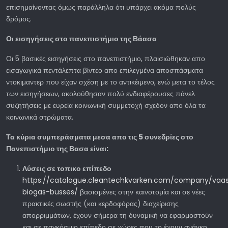
επισημαίνοντας όμως παράλληλα ότι υπάρχει ακόμα πολύς
δρόμος.
Οι εισηγήσεις στο πανεπιστήμιο της Βάασα
Οι 5 βασικές εισηγήσεις στο πανεπιστήμιο, πλαισιώθηκαν απο
εισαγωγικά πεντάλεπτα βίντεο απο επιλεγμένα αποσπάσματα
ντοκιμαντερ που είχαν σχέση με το αντικέιμενο, ενώ μετα το τέλος
των εισηγήσεων, ακολούθησαν πολύ ενδιαφέρουσες πάνελ
συζητήσεις με ευρεία κοινωνική συμμετοχή σχεδον απο όλα τα
κοινωνικά στρώματα.
Τα κύρια συμπεράσματα μεσα απο τις 5 συνεδρίες στο
Πανεπιστήμιο της Βασα είναι:
Λύσεις σε τοπικο επίπεδο
https://catalogue.cleantechkvarken.com/company/vaa
biogas-busses/
βασισμένες στην καινοτομία και σε νέες
πρακτικές σωστής (και κερδοφόρας) διαχείρισης
απορριμμάτων, έχουν σήμερα τη δυναμική να εφαρμοστούν
και σε παγκόσμιο επίπεδο σε χώρες που το έχουν ανάγκη,