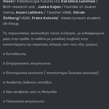
Visser
/ Kaleidoscope Futures Ltd,
Karoliina
Lummaa
/
BIOS-research unit ,
Jukka
Kajan
/ Founder of Joukon
Voima,
Asseri
Laitinen
/ Teacher VAMK,
G
ö
ran
Ö
stberg
/VASEK,
Frans
Koivola
/ Vaasa Lyceum student,
UN Group.
Τις παρουσιάσεις ακολούθησε πάνελ συζήτηση με ενδιαφερόμενα
μέρη στην ομάδα, το καθένα με μοναδική συμβολή στην
καταπολέμηση της κλιματικής αλλαγής απο τους εξης χώρους:
o Εκπαίδευσης
o Επιχειρησιακός εκπρόσωπος
o Επιστημονική κοινότητα / πανεπιστήμιο (κυκλική οικονομία)
o Ακτιβιστής διεθνούς επιπέδου
o Νέοι ακτιβιστές από τη Φινλανδία
o Πολιτιστικοί εκπρόσωποι