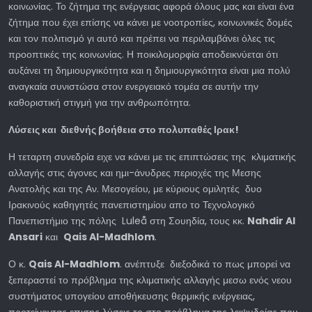
κοινωνίας. Το ζήτημα της ενέργειας αφορά όλους μας και είναι ένα
ζήτημα που έχει επίσης να κάνει με νοοτροπίες, κοινωνικές δομές
και τον πολιτισμό γι αυτό και πρέπει να περιλαμβάνει όλες τις
προοπτικές της κοινωνίας. Η ποικιλομορφία αποδεικνύεται ότι
αυξάνει τη δημιουργικότητα και η δημιουργικότητα είναι μια πολύ
αναγκαία συνιστώσα στον ενεργειακό τομέα σε αυτήν την
καθοριστική στιγμή για την ανθρωπότητα.
Λύσεις και διεθνής βοήθεια στο πολυπαθές Ιρακ!
Η τεταρτη συνεδρία ειχε να κάνει με τις επιπτώσεις της κλιματικής
αλλαγής στις άγονες και ημι-άνυδρες περιοχές της Μεσης
Ανατολής και της Αν. Μεσογείου, με κύριους ομιλητές δυο
Ιρακινούς καθηγητές πανεπιστημίου απο το Τεχνολογικό
Πανεπιστήμιο της πόλης Luleå στη Σουηδία, τους κκ.
Nahdir Al
Ansari
και
Qais Al-Madhlom
.
Ο κ.
Qais Al-Madhlom
. ανέπτυξε διεξοδικά το πως μπορεί να
ξεπεραστεί το πρόβλημα της κλιματικής αλλαγής μεσω ενός νεου
συστήματος υπογείου αποθήκευσης θερμικής ενέργειας,