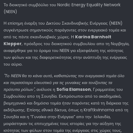
Το διοικητικό συμβόύλιο του Nordic Energy Equality Network
(NEEN)
Η επίσημη έναρξη του Δικτύου Σκανδιναβικής Ενέργειας (NEEN)
συγκέντρωσε σημαντικούς παράγοντες στον ενεργειακό τομέα και
από τις πέντε σκανδιναβικές χώρες. Η
Karina Barnholt
Klepper
, πρόεδρος του διοικητικού συμβουλίου απο τη Νορβηγία,
αναφέρθηκε για το όραμα του NEEN για εξασφάλιση της ισότητας
των φύλων και της διαφορετικότητας στην ανάπτυξη της ενέργειας
του αύριο.
"Το NEEN θα το κάνει αυτό, καθιστώντας τον ενεργειακό τομέα όλο
και περισσότερο ελκυστικό για τις γυναίκες και τονίζοντας τα
πρότυπα ρόλων",
ανέλυσε η
Sofia
Elamsson
, Γραμματέας του
Συμβουλίου απο τη Σουηδία. Εκπρόσωποι από το ακαδημαϊκό,
βιομηχανικό και δημόσιο τομέα ήταν παρόντες κατά τη διάρκεια της
εκδήλωσης. Επίσης εθνικά δίκτυα, όπως η Kraftkvinnorna από τη
Σουηδία και η ”Γυναίκα στην Ενέργεια” απο την Ισλανδία,
μοιράστηκαν τις επιτυχημένες τους ιστορίες για την αύξηση της
ισότητας των φύλων στον τομέα της ενέργειας στις χώρες τους,