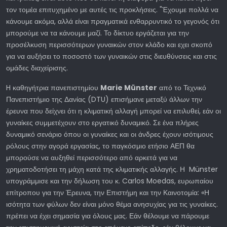
τον τομέα επιτυχημένο με αυτές τις προκλήσεις. "Έχουμε πολλά να
κάνουμε ακόμα, αλλά είναι πραγματικά ενθαρρυντικό το γεγονός ότι
μπορούμε να τα κάνουμε μαζί. Το δίκτυο εργάζεται για την
προσέλκυση περισσότερων γυναικών στον κλάδο και εχει σκοπό
για να αυξήσει το ποσοστό των γυναικών στις διευθύνσεις και στις
ομάδες διαχείρισης.
H καθηγήτρια πανεπιστημίου
Marie Münster
από το Τεχνικό
Πανεπιστήμιο της Δανίας (DTU) επισήμανε μεταξύ άλλων την
έρευνα που δείχνει ότι η κλιματική αλλαγή μπορεί να επιλυθεί, εάν οι
γυναίκες συμμετέχουν στο εργατικό δυναμικό. Σε ένα πλήρες
δυναμικό σενάριο όπου οι γυναίκες και οι άνδρες έχουν ισότιμους
ρόλους στην αγορά εργασίας, το παγκόσμιο ετήσιο ΑΕΠ θα
μπορούσε να αυξηθεί περισσότερο από αρκετά για να
χρηματοδοτήσει τη μάχη κατά της κλιματικής αλλαγής. Η Münster
υπογράμμισε και την δήλωση του κ. Carlos Moedas, ευρωπαίου
επίτροπου για την Έρευνα, την Επιστήμη και την Καινοτομία: «Η
ισότητα των φύλων δεν είναι μόνο θέμα ανησυχίας για τις γυναίκες.
πρέπει να έχει σημασία για όλους μας. Εάν θέλουμε να πάρουμε