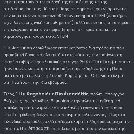
να επηρεαστούν στην επιλογή της εκπαίδευσης και της
σταδιοδρομίας τους. Τόνισε επίσης τη σημασία της ενθάρρυνσης
των κοριτσιών να παρακολουθήσουν μαθήματα STEM (επιστήμη,
τεχνολογία, μηχανική και μαθηματικά), αλλά και επίσης, ότι ο τομέας
της ενέργειας πρέπει να αμφισβητήσει τα στερεότυπα και να
στρατολογήσει κόσμο εκτός STEM.
Η κ. Jantunen ολοκλήρωσε επισημαίνοντας ένα πρόσωπο που
αμφισβητεί δυναμικά ολα αυτά τα στερεότυπα, την πασίγνωστη
νεαρή ακτιβίτρια της κλιματικής αλλαγής Greta Thunberg, η οποία
ήταν σαφώς και αυτη στο προσκήνιο της εκδήλωσης στη Βασα
μετά από μια ομιλία στη Σύνοδο Κορυφής του ΟΗΕ για το κλίμα
στη Νέα Υόρκη την ίδια εβδομάδα.
Τέλος, " Η κ.
Ragnheiður Elín Árnadóttir,
πρώην Υπουργός
Ενέργειας της Ισλανδίας, δημοσίευσε την τελευταία έκθεση «Η
ποικιλομορφία των φύλων στον ισλανδικό ενεργειακό τομέα» και
ειπε ότι η έκθεση δείχνει ότι τα πράγματα βελτιώνονται, ιδίως στα
ισλανδικά συμβούλια, αλλά υπάρχει ακόμα πολύς δρόμος μεχρι την
ισότητα. Η κ. Árnadóttir επιβεβαίωσε μεσα απο την εμπειρία της