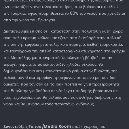
προτείνοντας επισης λύσεις το στο πρόβλημα της λειψυδρίας που
αντιμετωπίζει εντονα τελευταία το Ιρακ, που βρίσκεται στο έλεος
της Τουρκίας αφού προμηθεύεται το 80% του νερού που χρειάζεται
απο την χώρα του Ερντογάν.
Διαπιστώθηκε επίσης οτι κατάσταση στην πολυπαθή αυτη χώρα
ειναι πολυ κρίσιμη καθως μαστίζεται απο διαφθορά στην πολιτική
της σκηνή, εμφύλιο μεταπολεμικο σπαραγμό, διεθνή τρομοκρατία,
και ταυτόχρονα την απειλή καταστροφικού ατυχήματος στο φράγμα
της Μοσούλης, μια πραγματικά ”ωρολογιακή βόμβα” που αν
εκραγεί, περα απο τις εκατονταδες χιλιαδες νεκρούς, θα
δημιουργήσει ένα νεο μεταναστευτικό ρεύμα στην Ευρώπη, της
ταξεως των 6 εκατομυρίων προσφύγων συμφωνα με τους δυο
ομιλητές, που τόνισαν οτι το Ιρακ πρέπει να γίνει προτεραιότητα
της Ευρώπης για βοήθεια σε νέα έργα υποδομής βασισμένα σε
νεες τεχνολογίες που θα βελτιώσουν τις συνθήκες διαβίωσης στη
χώρα και θα μειώσουν τους παραπάνω κινδύνους.
Συνεντεύξεις Τύπου /
Media
Room
στούς χώρους του